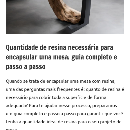
a
a
criatividade
passo
da
resina.
Explore
nossas
dicas
Quantidade de resina necessária para
e
encapsular uma mesa: guia completo e
inspirações
sobre
passo a passo
mesa
de
Quando se trata de encapsular uma mesa com resina,
madeira
uma das perguntas mais frequentes é: quanto de resina é
de
necessário para cobrir toda a superfície de forma
resina,
adequada? Para te ajudar nesse processo, preparamos
incluindo
designs
um guia completo e passo a passo para garantir que você
de
tenha a quantidade ideal de resina para o seu projeto de
mesas
mesa.