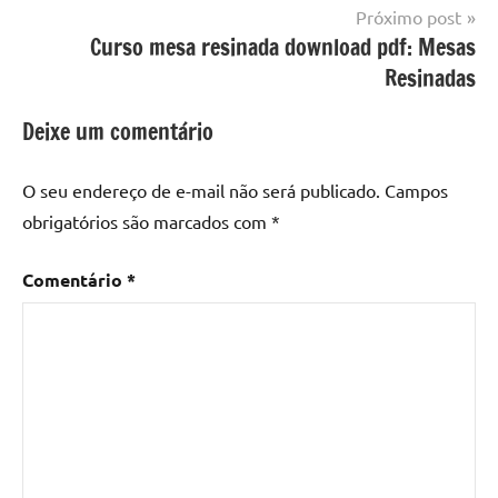
resina
,
Próximo post
Mesa
Curso mesa resinada download pdf: Mesas
com
Resinadas
resina
epoxi
,
Deixe um comentário
mesa
de
O seu endereço de e-mail não será publicado.
Campos
madeira
,
obrigatórios são marcados com
*
Mesa
de
Comentário
*
madeira
com
resina
,
Mesa
de
madeira
com
resina
epoxi
,