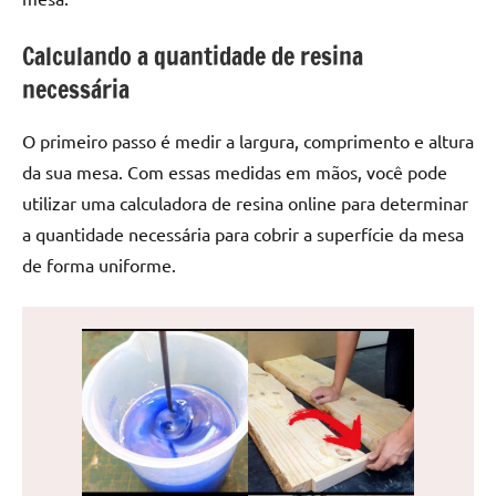
de
jantar
Calculando a quantidade de resina
de
necessária
resina
e
O primeiro passo é medir a largura, comprimento e altura
as
da sua mesa. Com essas medidas em mãos, você pode
inovadoras
mesas
utilizar uma calculadora de resina online para determinar
cascata
a quantidade necessária para cobrir a superfície da mesa
resinadas.
de forma uniforme.
Quer
esteja
à
procura
de
uma
mesa
redonda
para