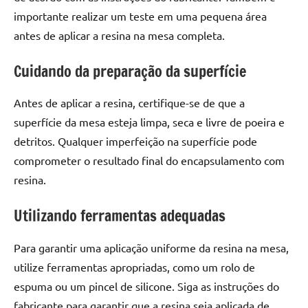
de
importante realizar um teste em uma pequena área
resinada
antes de aplicar a resina na mesa completa.
de
alta
Cuidando da preparação da superfície
qualidade,
como
Antes de aplicar a resina, certifique-se de que a
as
superfície da mesa esteja limpa, seca e livre de poeira e
populares
River
detritos. Qualquer imperfeição na superfície pode
Tables
comprometer o resultado final do encapsulamento com
e
resina.
mesas
de
Utilizando ferramentas adequadas
tampinhas
resinadas.
Para garantir uma aplicação uniforme da resina na mesa,
utilize ferramentas apropriadas, como um rolo de
espuma ou um pincel de silicone. Siga as instruções do
fabricante para garantir que a resina seja aplicada de