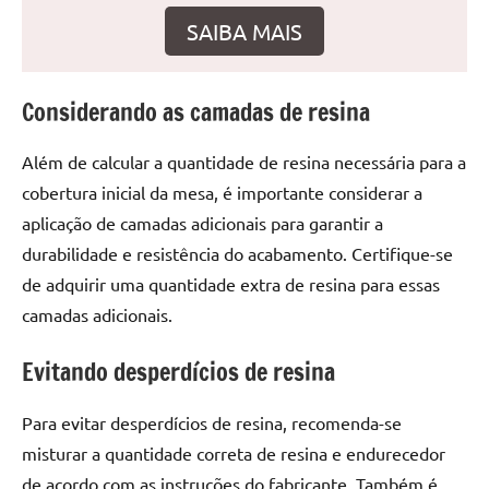
seu
SAIBA MAIS
ambiente
com
peças
Considerando as camadas de resina
únicas.
Nosso
Além de calcular a quantidade de resina necessária para a
conteúdo
é
cobertura inicial da mesa, é importante considerar a
focado
aplicação de camadas adicionais para garantir a
em
durabilidade e resistência do acabamento. Certifique-se
apresentar
de adquirir uma quantidade extra de resina para essas
as
camadas adicionais.
melhores
práticas
Evitando desperdícios de resina
e
tendências
Para evitar desperdícios de resina, recomenda-se
para
criar
misturar a quantidade correta de resina e endurecedor
mesa
de acordo com as instruções do fabricante. Também é