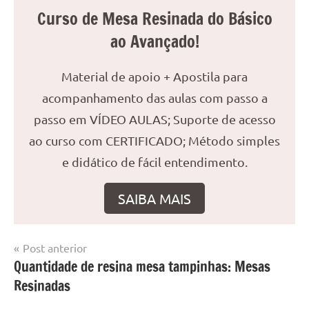
Curso de Mesa Resinada do Básico
ao Avançado!
Material de apoio + Apostila para
acompanhamento das aulas com passo a
passo em VÍDEO AULAS; Suporte de acesso
ao curso com CERTIFICADO; Método simples
e didático de fácil entendimento.
SAIBA MAIS
Navegação
Post anterior
Marcado
Mesa
Quantidade de resina mesa tampinhas: Mesas
de
com
resinada
Resinadas
mesa
Post
com