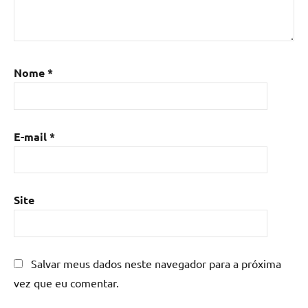
Mesa
de
resina
,
Mesa
Nome
*
de
resina
com
madeira
,
E-mail
*
mesa
de
resina
epoxi
,
Site
mesa
resinada
,
Mesas
de
Salvar meus dados neste navegador para a próxima
madeira
vez que eu comentar.
resinadas
,