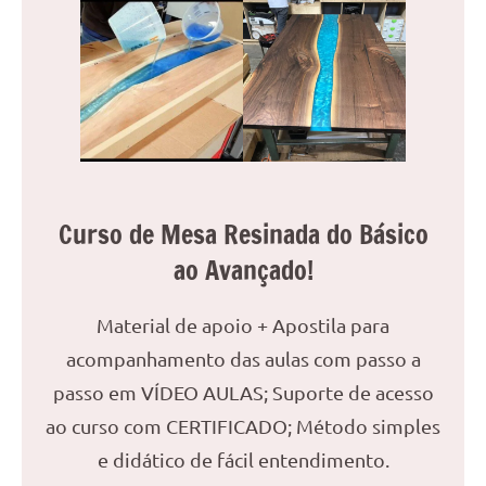
reuniões
ou
uma
mesa
de
jantar
para
8
Curso de Mesa Resinada do Básico
lugares,
aqui
ao Avançado!
você
encontrará
Material de apoio + Apostila para
tudo
acompanhamento das aulas com passo a
o
que
passo em VÍDEO AULAS; Suporte de acesso
precisa
ao curso com CERTIFICADO; Método simples
para
e didático de fácil entendimento.
transformar