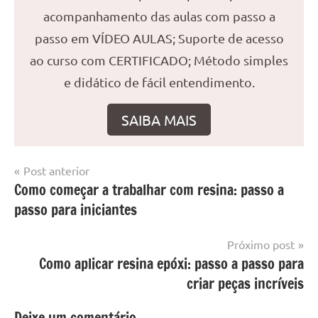
acompanhamento das aulas com passo a
passo em VÍDEO AULAS; Suporte de acesso
ao curso com CERTIFICADO; Método simples
e didático de fácil entendimento.
SAIBA MAIS
Navegação
Post anterior
Marcado
Mesa
Como começar a trabalhar com resina: passo a
de
com
resinada
passo para iniciantes
mesa
Post
com
resina
,
Próximo post
Mesa
Como aplicar resina epóxi: passo a passo para
com
criar peças incríveis
resina
epoxi
,
Deixe um comentário