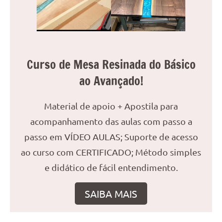
reuniões
ou
uma
mesa
de
Curso de Mesa Resinada do Básico
jantar
ao Avançado!
para
8
lugares,
Material de apoio + Apostila para
aqui
acompanhamento das aulas com passo a
você
passo em VÍDEO AULAS; Suporte de acesso
encontrará
ao curso com CERTIFICADO; Método simples
tudo
o
e didático de fácil entendimento.
que
precisa
SAIBA MAIS
para
transformar