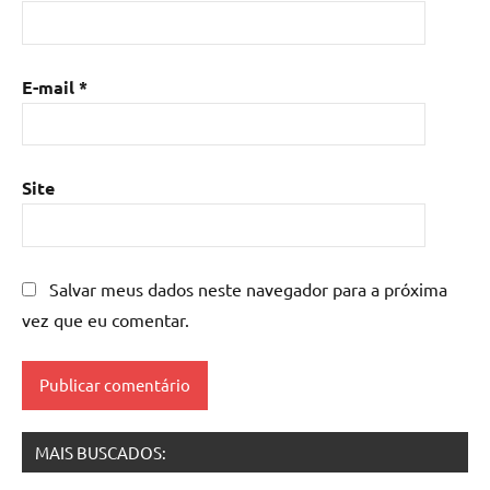
resina
com
madeira
,
E-mail
*
mesa
de
resina
epoxi
,
Site
mesa
resinada
,
Mesas
de
Salvar meus dados neste navegador para a próxima
madeira
vez que eu comentar.
resinadas
,
mesas
resinadas
MAIS BUSCADOS: