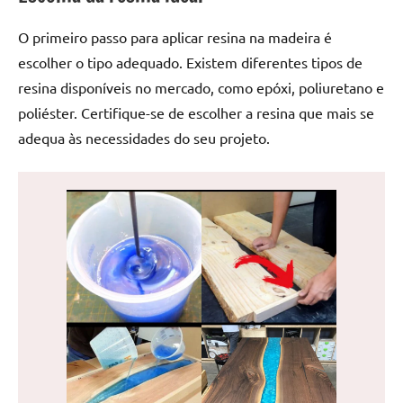
de
jantar
O primeiro passo para aplicar resina na madeira é
de
escolher o tipo adequado. Existem diferentes tipos de
resina
resina disponíveis no mercado, como epóxi, poliuretano e
e
poliéster. Certifique-se de escolher a resina que mais se
as
adequa às necessidades do seu projeto.
inovadoras
mesas
cascata
resinadas.
Quer
esteja
à
procura
de
uma
mesa
redonda
para