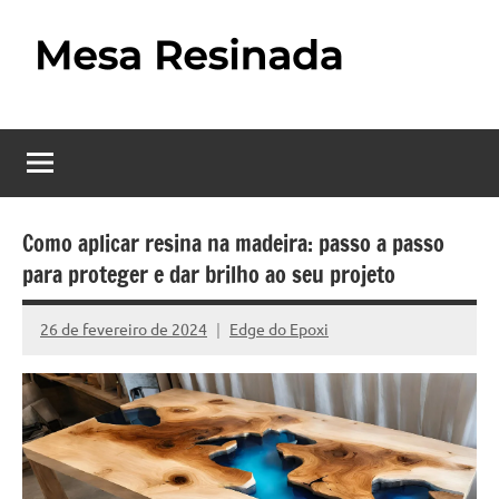
Pular
para
o
Mesa
Descubra
conteúdo
o
Resinada
fascinante
mundo
–
das
Como
mesas
Como aplicar resina na madeira: passo a passo
resinadas,
para proteger e dar brilho ao seu projeto
Fazer
onde
uma
a
26 de fevereiro de 2024
Edge do Epoxi
Nenhum
elegância
Mesa
Comentário
da
madeira
Resinada
se
Passo
encontra
com