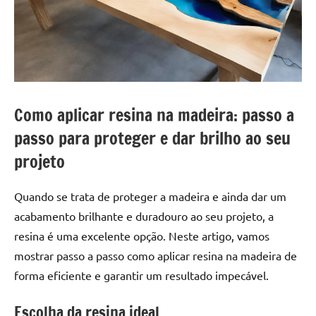
a
a
criatividade
passo
da
resina.
Explore
nossas
dicas
Como aplicar resina na madeira: passo a
e
passo para proteger e dar brilho ao seu
inspirações
sobre
projeto
mesa
de
Quando se trata de proteger a madeira e ainda dar um
madeira
acabamento brilhante e duradouro ao seu projeto, a
de
resina é uma excelente opção. Neste artigo, vamos
resina,
mostrar passo a passo como aplicar resina na madeira de
incluindo
designs
forma eficiente e garantir um resultado impecável.
de
mesas
Escolha da resina ideal