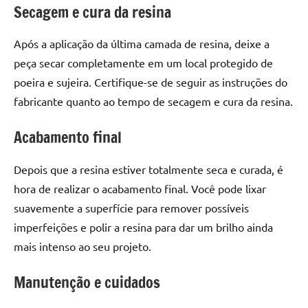
Secagem e cura da resina
de
resinada
de
Após a aplicação da última camada de resina, deixe a
alta
peça secar completamente em um local protegido de
qualidade,
poeira e sujeira. Certifique-se de seguir as instruções do
como
fabricante quanto ao tempo de secagem e cura da resina.
as
populares
Acabamento final
River
Tables
Depois que a resina estiver totalmente seca e curada, é
e
hora de realizar o acabamento final. Você pode lixar
mesas
de
suavemente a superfície para remover possíveis
tampinhas
imperfeições e polir a resina para dar um brilho ainda
resinadas.
mais intenso ao seu projeto.
Manutenção e cuidados