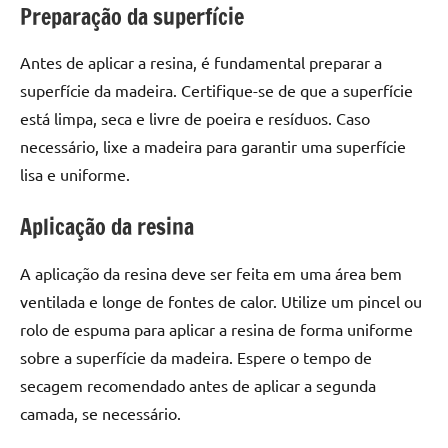
seu
Preparação da superfície
ambiente
com
Antes de aplicar a resina, é fundamental preparar a
peças
superfície da madeira. Certifique-se de que a superfície
únicas.
está limpa, seca e livre de poeira e resíduos. Caso
Nosso
necessário, lixe a madeira para garantir uma superfície
conteúdo
é
lisa e uniforme.
focado
em
Aplicação da resina
apresentar
as
A aplicação da resina deve ser feita em uma área bem
melhores
ventilada e longe de fontes de calor. Utilize um pincel ou
práticas
rolo de espuma para aplicar a resina de forma uniforme
e
sobre a superfície da madeira. Espere o tempo de
tendências
secagem recomendado antes de aplicar a segunda
para
criar
camada, se necessário.
mesa