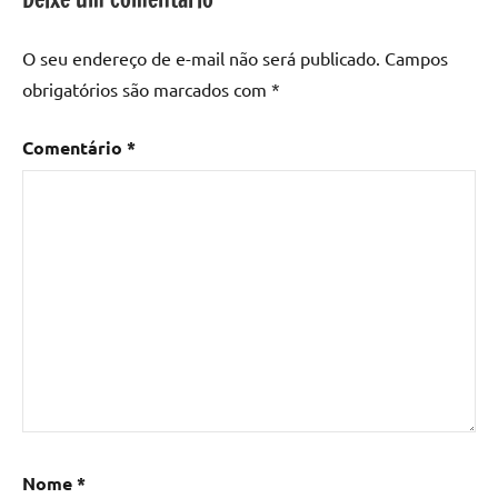
mesa
de
O seu endereço de e-mail não será publicado.
Campos
madeira
,
obrigatórios são marcados com
*
Mesa
de
Comentário
*
madeira
com
resina
,
Mesa
de
madeira
com
resina
epoxi
,
Mesa
de
resina
,
Mesa
Nome
*
de