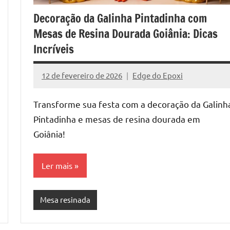
nada
Decoração da Galinha Pintadinha com
e
Mesas de Resina Dourada Goiânia: Dicas
o
Incríveis
12 de fevereiro de 2026
Edge do Epoxi
Nenhum
Comentário
o
Transforme sua festa com a decoração da Galinh
Pintadinha e mesas de resina dourada em
Goiânia!
Ler mais
Mesa resinada