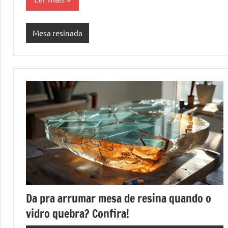
mesas
de
Mesa resinada
tampinhas
resinadas.
Da pra arrumar mesa de resina quando o
vidro quebra? Confira!