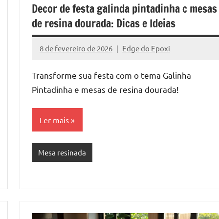
Decor de festa galinda pintadinha c mesas
de resina dourada: Dicas e Ideias
8 de fevereiro de 2026
Edge do Epoxi
r
Nenhum
Comentário
Transforme sua festa com o tema Galinha
Pintadinha e mesas de resina dourada!
Ler mais
Mesa resinada