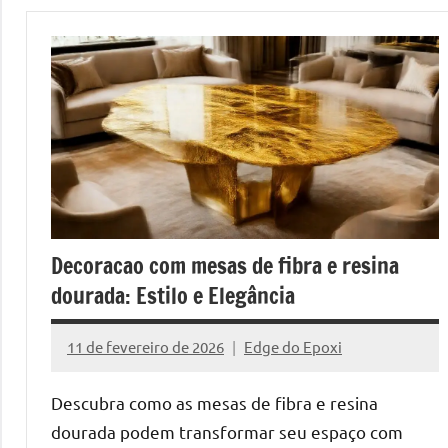
de
mesas
de
jantar
de
resina
e
as
inovadoras
mesas
Decoracao com mesas de fibra e resina
cascata
dourada: Estilo e Elegância
resinadas.
Quer
11 de fevereiro de 2026
Edge do Epoxi
esteja
Nenhum
à
Comentário
Descubra como as mesas de fibra e resina
procura
dourada podem transformar seu espaço com
de