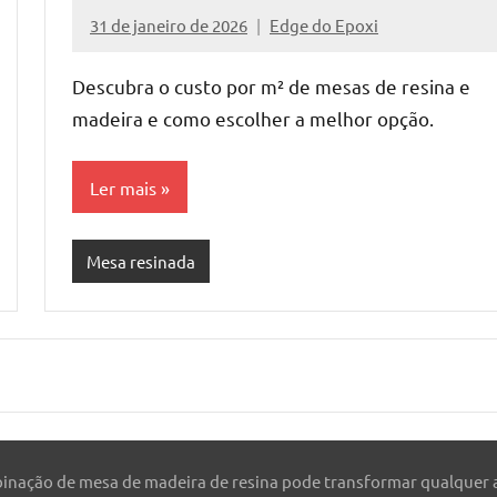
31 de janeiro de 2026
Edge do Epoxi
Nenhum
Comentário
Descubra o custo por m² de mesas de resina e
madeira e como escolher a melhor opção.
Ler mais
Mesa resinada
inação de mesa de madeira de resina pode transformar qualquer