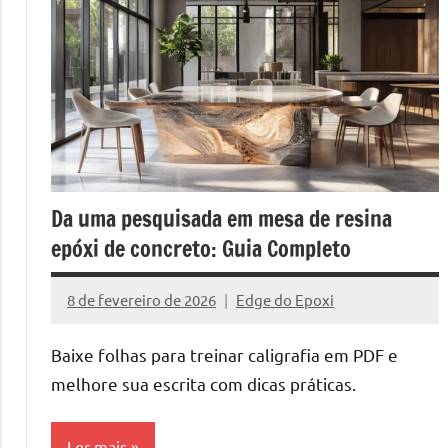
melhores
práticas
e
tendências
para
criar
mesa
de
resinada
Da uma pesquisada em mesa de resina
de
epóxi de concreto: Guia Completo
alta
qualidade,
8 de fevereiro de 2026
Edge do Epoxi
como
Nenhum
as
Comentário
Baixe folhas para treinar caligrafia em PDF e
populares
melhore sua escrita com dicas práticas.
River
Tables
e
Ler mais