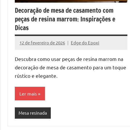
Resi
a
Decoração de mesa de casamento com
criatividad
peças de resina marrom: Inspirações e
da
Pass
Dicas
resina.
Explore
a
12 de fevereiro de 2026
Edge do Epoxi
nossas
Nenhum
dicas
Comentário
pass
Descubra como usar peças de resina marrom na
e
decoração de mesa de casamento para um toque
inspirações
sobre
rústico e elegante.
mesa
de
Ler mais
madeira
de
resina,
Mesa resinada
incluindo
designs