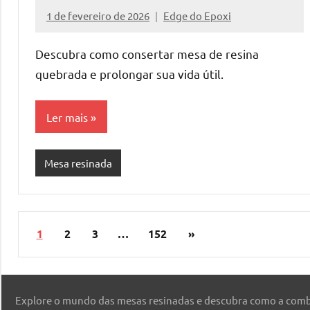
1 de fevereiro de 2026
Edge do Epoxi
Nenhum
Comentário
Descubra como consertar mesa de resina
quebrada e prolongar sua vida útil.
Ler mais
Mesa resinada
Paginação
Post
1
2
3
…
152
»
de
seguinte
posts
Explore o mundo das mesas resinadas e descubra como a comb