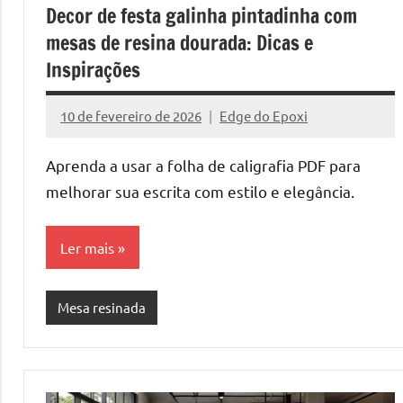
o
Decor de festa galinha pintadinha com
que
mesas de resina dourada: Dicas e
precisa
Inspirações
para
transforma
10 de fevereiro de 2026
Edge do Epoxi
seu
Nenhum
ambiente
Comentário
Aprenda a usar a folha de caligrafia PDF para
com
melhorar sua escrita com estilo e elegância.
peças
únicas.
Nosso
Ler mais
conteúdo
é
Mesa resinada
focado
em
apresentar
as