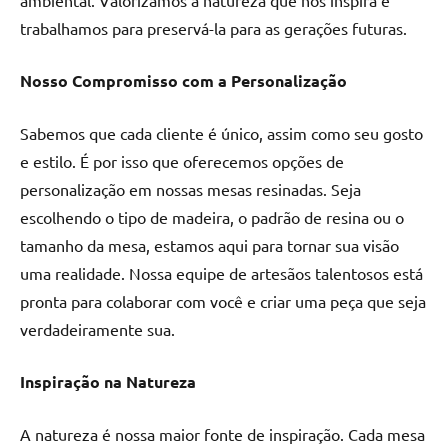
reuniões
trabalhamos para preservá-la para as gerações futuras.
ou
uma
Nosso Compromisso com a Personalização
mesa
de
Sabemos que cada cliente é único, assim como seu gosto
jantar
e estilo. É por isso que oferecemos opções de
para
8
personalização em nossas mesas resinadas. Seja
lugares,
escolhendo o tipo de madeira, o padrão de resina ou o
aqui
tamanho da mesa, estamos aqui para tornar sua visão
você
uma realidade. Nossa equipe de artesãos talentosos está
encontrará
pronta para colaborar com você e criar uma peça que seja
tudo
verdadeiramente sua.
o
que
precisa
Inspiração na Natureza
para
transformar
A natureza é nossa maior fonte de inspiração. Cada mesa