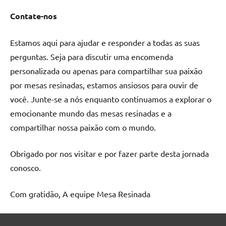
de
Contate-nos
resinada
de
Estamos aqui para ajudar e responder a todas as suas
alta
qualidade,
perguntas. Seja para discutir uma encomenda
como
personalizada ou apenas para compartilhar sua paixão
as
por mesas resinadas, estamos ansiosos para ouvir de
populares
você. Junte-se a nós enquanto continuamos a explorar o
River
emocionante mundo das mesas resinadas e a
Tables
compartilhar nossa paixão com o mundo.
e
mesas
de
Obrigado por nos visitar e por fazer parte desta jornada
tampinhas
conosco.
resinadas.
Com gratidão, A equipe Mesa Resinada