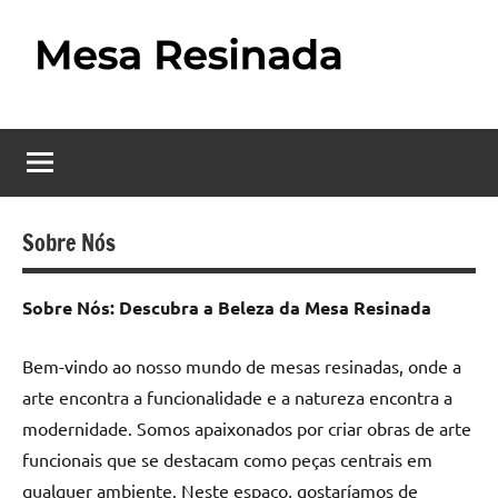
Pular
para
o
Mesa
Descubra
conteúdo
o
Resinada
fascinante
mundo
–
das
Como
mesas
Sobre Nós
resinadas,
Fazer
onde
Sobre Nós: Descubra a Beleza da Mesa Resinada
uma
a
elegância
Mesa
Bem-vindo ao nosso mundo de mesas resinadas, onde a
da
madeira
arte encontra a funcionalidade e a natureza encontra a
Resinada
se
modernidade. Somos apaixonados por criar obras de arte
Passo
encontra
funcionais que se destacam como peças centrais em
com
qualquer ambiente. Neste espaço, gostaríamos de