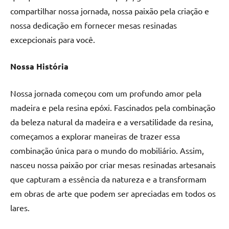
a
a
compartilhar nossa jornada, nossa paixão pela criação e
criatividade
passo
nossa dedicação em fornecer mesas resinadas
da
resina.
excepcionais para você.
Explore
nossas
Nossa História
dicas
e
Nossa jornada começou com um profundo amor pela
inspirações
madeira e pela resina epóxi. Fascinados pela combinação
sobre
da beleza natural da madeira e a versatilidade da resina,
mesa
começamos a explorar maneiras de trazer essa
de
madeira
combinação única para o mundo do mobiliário. Assim,
de
nasceu nossa paixão por criar mesas resinadas artesanais
resina,
que capturam a essência da natureza e a transformam
incluindo
em obras de arte que podem ser apreciadas em todos os
designs
lares.
de
mesas