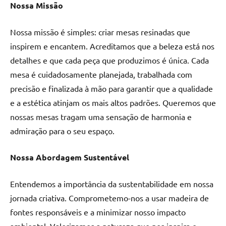
Nossa Missão
de
jantar
de
Nossa missão é simples: criar mesas resinadas que
resina
inspirem e encantem. Acreditamos que a beleza está nos
e
detalhes e que cada peça que produzimos é única. Cada
as
mesa é cuidadosamente planejada, trabalhada com
inovadoras
precisão e finalizada à mão para garantir que a qualidade
mesas
e a estética atinjam os mais altos padrões. Queremos que
cascata
resinadas.
nossas mesas tragam uma sensação de harmonia e
Quer
admiração para o seu espaço.
esteja
à
Nossa Abordagem Sustentável
procura
de
Entendemos a importância da sustentabilidade em nossa
uma
jornada criativa. Comprometemo-nos a usar madeira de
mesa
fontes responsáveis e a minimizar nosso impacto
redonda
para
ambiental. Valorizamos a natureza que nos inspira e