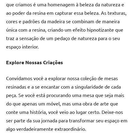
seu
que criamos é uma homenagem à beleza da natureza e
ambiente
ao poder da resina em capturar essa beleza. As texturas,
com
cores e padrões da madeira se combinam de maneira
peças
única com a resina, criando um efeito hipnotizante que
únicas.
Nosso
traz a sensação de um pedaço de natureza para o seu
conteúdo
espaço interior.
é
focado
Explore Nossas Criações
em
apresentar
Convidamos você a explorar nossa coleção de mesas
as
resinadas e a se encantar com a singularidade de cada
melhores
peça. Se você está procurando uma mesa que seja mais
práticas
e
do que apenas um móvel, mas uma obra de arte que
tendências
conte uma história, você veio ao lugar certo. Deixe-nos
para
ser parte da sua jornada para transformar seu espaço em
criar
algo verdadeiramente extraordinário.
mesa