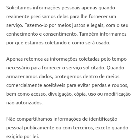
a
a
Solicitamos informações pessoais apenas quando
criatividade
passo
realmente precisamos delas para lhe fornecer um
da
resina.
serviço. Fazemo-lo por meios justos e legais, com o seu
Explore
conhecimento e consentimento. Também informamos
nossas
por que estamos coletando e como será usado.
dicas
e
Apenas retemos as informações coletadas pelo tempo
inspirações
necessário para fornecer o serviço solicitado. Quando
sobre
armazenamos dados, protegemos dentro de meios
mesa
de
comercialmente aceitáveis ​​para evitar perdas e roubos,
madeira
bem como acesso, divulgação, cópia, uso ou modificação
de
não autorizados.
resina,
incluindo
Não compartilhamos informações de identificação
designs
pessoal publicamente ou com terceiros, exceto quando
de
exigido por lei.
mesas