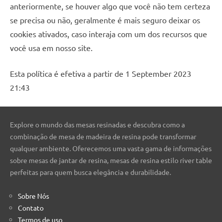
anteriormente, se houver algo que você não tem certeza
se precisa ou não, geralmente é mais seguro deixar os
cookies ativados, caso interaja com um dos recursos que
você usa em nosso site.
Esta política é efetiva a partir de 1 September 2023
21:43
Explore o mundo das mesas resinadas e descubra como a
combinação de mesa de madeira de resina pode transformar
qualquer ambiente. Oferecemos uma vasta gama de informações
sobre mesas de jantar de resina, mesas de resina estilo river table
perfeitas para quem busca elegância e durabilidade.
Sobre Nós
Contato
Termos de uso