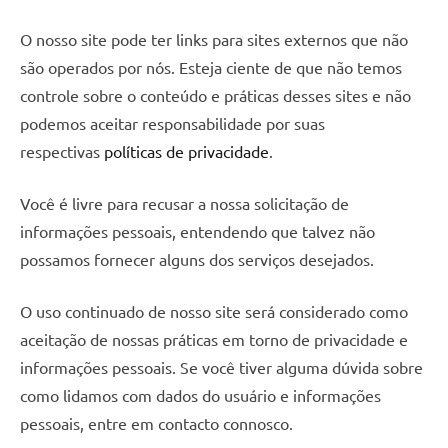
de
jantar
O nosso site pode ter links para sites externos que não
de
são operados por nós. Esteja ciente de que não temos
resina
controle sobre o conteúdo e práticas desses sites e não
e
podemos aceitar responsabilidade por suas
as
respectivas
políticas de privacidade
.
inovadoras
mesas
Você é livre para recusar a nossa solicitação de
cascata
resinadas.
informações pessoais, entendendo que talvez não
Quer
possamos fornecer alguns dos serviços desejados.
esteja
à
O uso continuado de nosso site será considerado como
procura
aceitação de nossas práticas em torno de privacidade e
de
informações pessoais. Se você tiver alguma dúvida sobre
uma
como lidamos com dados do usuário e informações
mesa
redonda
pessoais, entre em contacto connosco.
para