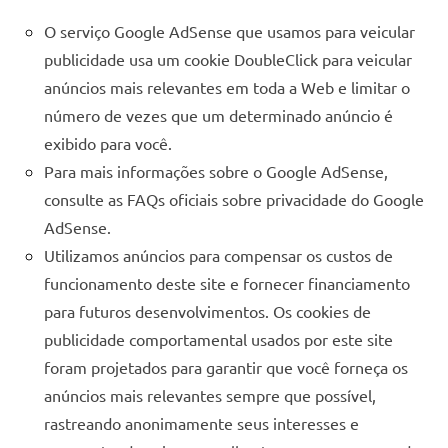
reuniões
O serviço Google AdSense que usamos para veicular
ou
publicidade usa um cookie DoubleClick para veicular
uma
anúncios mais relevantes em toda a Web e limitar o
mesa
número de vezes que um determinado anúncio é
de
jantar
exibido para você.
para
Para mais informações sobre o Google AdSense,
8
consulte as FAQs oficiais sobre privacidade do Google
lugares,
AdSense.
aqui
Utilizamos anúncios para compensar os custos de
você
funcionamento deste site e fornecer financiamento
encontrará
tudo
para futuros desenvolvimentos. Os cookies de
o
publicidade comportamental usados ​​por este site
que
foram projetados para garantir que você forneça os
precisa
anúncios mais relevantes sempre que possível,
para
rastreando anonimamente seus interesses e
transformar