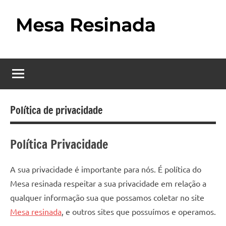
Pular
para
o
Mesa
Descubra
conteúdo
o
Resinada
fascinante
mundo
–
das
Como
mesas
Política de privacidade
resinadas,
Fazer
onde
Política Privacidade
uma
a
elegância
Mesa
da
A sua privacidade é importante para nós. É política do
madeira
Resinada
Mesa resinada respeitar a sua privacidade em relação a
se
qualquer informação sua que possamos coletar no site
Passo
encontra
Mesa resinada
, e outros sites que possuímos e operamos.
com