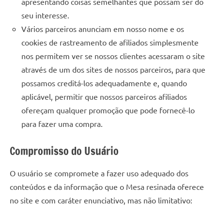
apresentando coisas semelhantes que possam ser do
seu
ambiente
seu interesse.
com
Vários parceiros anunciam em nosso nome e os
peças
cookies de rastreamento de afiliados simplesmente
únicas.
nos permitem ver se nossos clientes acessaram o site
Nosso
através de um dos sites de nossos parceiros, para que
conteúdo
possamos creditá-los adequadamente e, quando
é
focado
aplicável, permitir que nossos parceiros afiliados
em
ofereçam qualquer promoção que pode fornecê-lo
apresentar
para fazer uma compra.
as
melhores
Compromisso do Usuário
práticas
e
O usuário se compromete a fazer uso adequado dos
tendências
conteúdos e da informação que o Mesa resinada oferece
para
criar
no site e com caráter enunciativo, mas não limitativo:
mesa