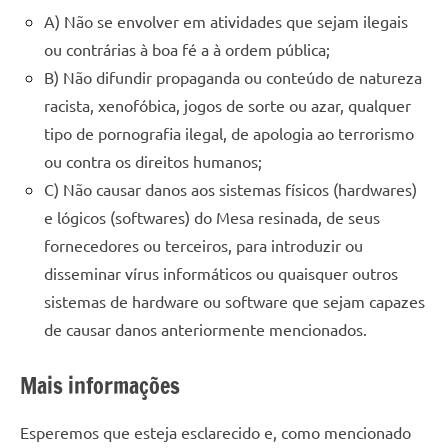
de
A) Não se envolver em atividades que sejam ilegais
resinada
ou contrárias à boa fé a à ordem pública;
de
B) Não difundir propaganda ou conteúdo de natureza
alta
racista, xenofóbica, jogos de sorte ou azar, qualquer
qualidade,
como
tipo de pornografia ilegal, de apologia ao terrorismo
as
ou contra os direitos humanos;
populares
C) Não causar danos aos sistemas físicos (hardwares)
River
e lógicos (softwares) do Mesa resinada, de seus
Tables
fornecedores ou terceiros, para introduzir ou
e
disseminar vírus informáticos ou quaisquer outros
mesas
de
sistemas de hardware ou software que sejam capazes
tampinhas
de causar danos anteriormente mencionados.
resinadas.
Mais informações
Esperemos que esteja esclarecido e, como mencionado