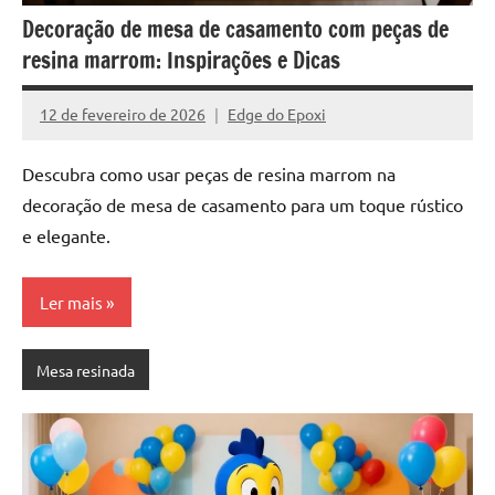
a
a
Decoração de mesa de casamento com peças de
criatividade
passo
resina marrom: Inspirações e Dicas
da
resina.
Explore
12 de fevereiro de 2026
Edge do Epoxi
Nenhum
nossas
Comentário
dicas
Descubra como usar peças de resina marrom na
e
decoração de mesa de casamento para um toque rústico
inspirações
e elegante.
sobre
mesa
de
Ler mais
madeira
de
Mesa resinada
resina,
incluindo
designs
de
mesas