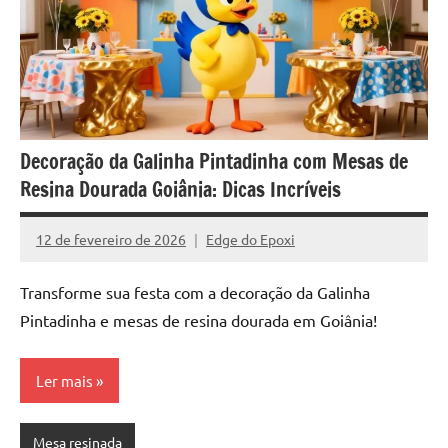
de
jantar
de
resina
e
as
inovadoras
Decoração da Galinha Pintadinha com Mesas de
mesas
Resina Dourada Goiânia: Dicas Incríveis
cascata
resinadas.
12 de fevereiro de 2026
Edge do Epoxi
Nenhum
Quer
Comentário
esteja
Transforme sua festa com a decoração da Galinha
à
Pintadinha e mesas de resina dourada em Goiânia!
procura
de
uma
Ler mais
mesa
redonda
Mesa resinada
para