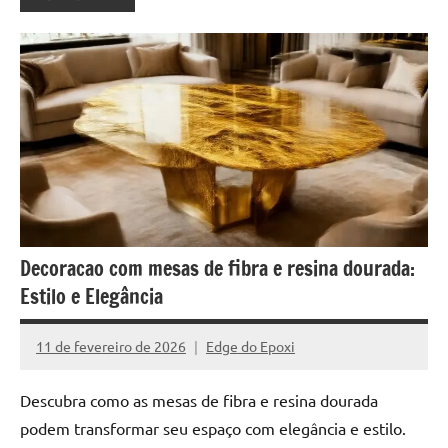
reuniões
ou
uma
mesa
de
jantar
para
8
lugares,
aqui
você
Decoracao com mesas de fibra e resina dourada:
encontrará
Estilo e Elegância
tudo
o
11 de fevereiro de 2026
Edge do Epoxi
que
Nenhum
precisa
Comentário
Descubra como as mesas de fibra e resina dourada
para
podem transformar seu espaço com elegância e estilo.
transformar