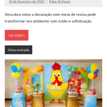
10 de fevereiro de 2026
Edge do Epoxi
de
Nenhum
resinada
Comentário
Descubra como a decoração com mesa de resina pode
de
alta
transformar seu ambiente com estilo e sofisticação.
qualidade,
como
Ler mais
as
populares
River
Mesa resinada
Tables
e
mesas
de
tampinhas
resinadas.