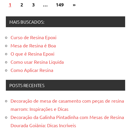
Paginação
Post
1
2
3
…
149
»
de
seguinte
posts
MAIS BUSCADOS:
Curso de Resina Epoxi
Mesa de Resina é Boa
O que é Resina Epoxi
Como usar Resina Liquida
Como Aplicar Resina
POSTS RECENTES
Decoração de mesa de casamento com peças de resina
marrom: Inspirações e Dicas
Decoração da Galinha Pintadinha com Mesas de Resina
Dourada Goiânia: Dicas Incríveis