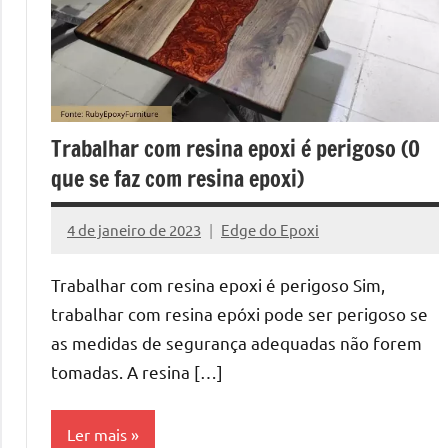
Resi
a
criatividad
da
Pass
resina.
Explore
a
Trabalhar com resina epoxi é perigoso (O
nossas
que se faz com resina epoxi)
dicas
pass
e
4 de janeiro de 2023
Edge do Epoxi
inspirações
Nenhum
sobre
Comentário
Trabalhar com resina epoxi é perigoso Sim,
mesa
de
trabalhar com resina epóxi pode ser perigoso se
madeira
as medidas de segurança adequadas não forem
de
tomadas. A resina […]
resina,
incluindo
Ler mais
designs