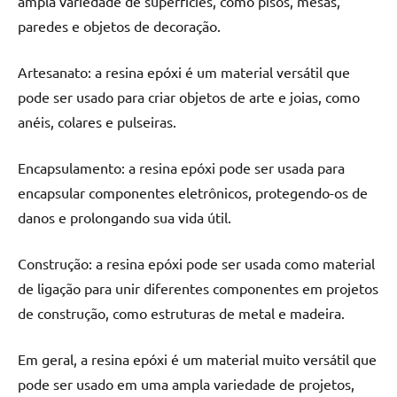
ampla variedade de superfícies, como pisos, mesas,
de
paredes e objetos de decoração.
resinada
de
Artesanato: a resina epóxi é um material versátil que
alta
qualidade,
pode ser usado para criar objetos de arte e joias, como
como
anéis, colares e pulseiras.
as
populares
Encapsulamento: a resina epóxi pode ser usada para
River
encapsular componentes eletrônicos, protegendo-os de
Tables
danos e prolongando sua vida útil.
e
mesas
Construção: a resina epóxi pode ser usada como material
de
tampinhas
de ligação para unir diferentes componentes em projetos
resinadas.
de construção, como estruturas de metal e madeira.
Em geral, a resina epóxi é um material muito versátil que
pode ser usado em uma ampla variedade de projetos,