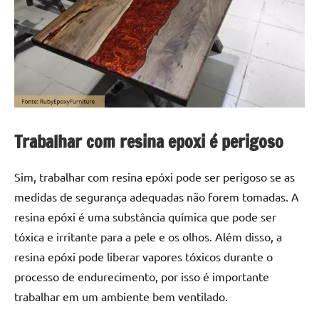
a
a
criatividade
passo
da
resina.
Explore
nossas
dicas
e
Trabalhar com resina epoxi é perigoso
inspirações
sobre
mesa
Sim, trabalhar com resina epóxi pode ser perigoso se as
de
medidas de segurança adequadas não forem tomadas. A
madeira
resina epóxi é uma substância química que pode ser
de
tóxica e irritante para a pele e os olhos. Além disso, a
resina,
resina epóxi pode liberar vapores tóxicos durante o
incluindo
processo de endurecimento, por isso é importante
designs
de
trabalhar em um ambiente bem ventilado.
mesas