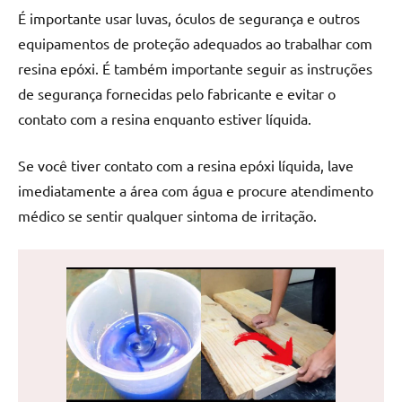
de
É importante usar luvas, óculos de segurança e outros
jantar
equipamentos de proteção adequados ao trabalhar com
de
resina epóxi. É também importante seguir as instruções
resina
de segurança fornecidas pelo fabricante e evitar o
e
contato com a resina enquanto estiver líquida.
as
inovadoras
mesas
Se você tiver contato com a resina epóxi líquida, lave
cascata
imediatamente a área com água e procure atendimento
resinadas.
médico se sentir qualquer sintoma de irritação.
Quer
esteja
à
procura
de
uma
mesa
redonda
para