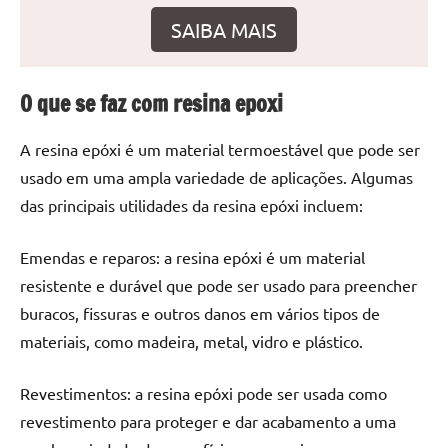
seu
SAIBA MAIS
ambiente
com
peças
O que se faz com resina epoxi
únicas.
Nosso
conteúdo
A resina epóxi é um material termoestável que pode ser
é
usado em uma ampla variedade de aplicações. Algumas
focado
das principais utilidades da resina epóxi incluem:
em
apresentar
Emendas e reparos: a resina epóxi é um material
as
resistente e durável que pode ser usado para preencher
melhores
buracos, fissuras e outros danos em vários tipos de
práticas
e
materiais, como madeira, metal, vidro e plástico.
tendências
para
Revestimentos: a resina epóxi pode ser usada como
criar
revestimento para proteger e dar acabamento a uma
mesa