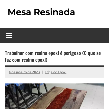
Pular
para
o
Mesa
Descubra
conteúdo
o
Resinada
fascinante
mundo
–
das
Como
mesas
Trabalhar com resina epoxi é perigoso (O que se
resinadas,
faz com resina epoxi)
Fazer
onde
uma
a
4 de janeiro de 2023
Edge do Epoxi
Nenhum
elegância
Mesa
Comentário
da
madeira
Resinada
se
Passo
encontra
com