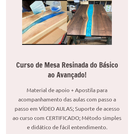
reuniões
ou
uma
mesa
de
jantar
para
8
Curso de Mesa Resinada do Básico
lugares,
aqui
ao Avançado!
você
encontrará
Material de apoio + Apostila para
tudo
acompanhamento das aulas com passo a
o
que
passo em VÍDEO AULAS; Suporte de acesso
precisa
ao curso com CERTIFICADO; Método simples
para
e didático de fácil entendimento.
transformar