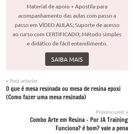
Material de apoio + Apostila para
acompanhamento das aulas com passo a
passo em VÍDEO AULAS; Suporte de acesso
ao curso com CERTIFICADO; Método simples
e didático de fácil entendimento.
SAIBA MAIS
Navegação
Post anterior
Marcado
Mesa
O que é mesa resinada ou mesa de resina epoxi
de
com
resinada
(Como fazer uma mesa resinada)
O
Post
Resina
que
Epoxi
se
Próximo post
faz
Combo Arte em Resina – Por JA Training
com
Funciona? é bom? vale a pena
resina