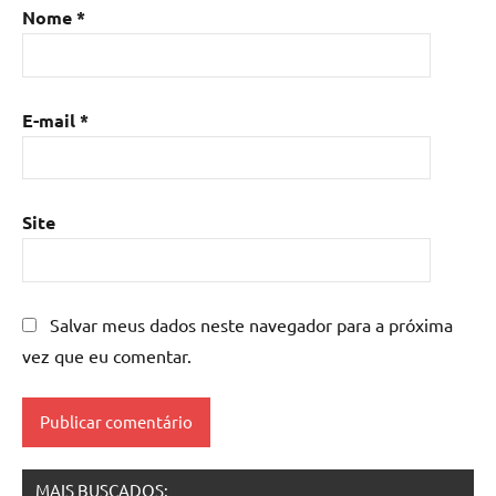
resina
Nome
*
epoxi
é
perigoso
E-mail
*
Site
Salvar meus dados neste navegador para a próxima
vez que eu comentar.
MAIS BUSCADOS: