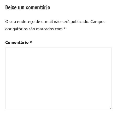
epoxi
,
Deixe um comentário
para
que
O seu endereço de e-mail não será publicado.
Campos
serve
obrigatórios são marcados com
*
a
resina
Comentário
*
epoxi
,
Precisa
de
mascara
para
trabalhar
com
resina
,
resina
epoxi
,
Trabalhar
com