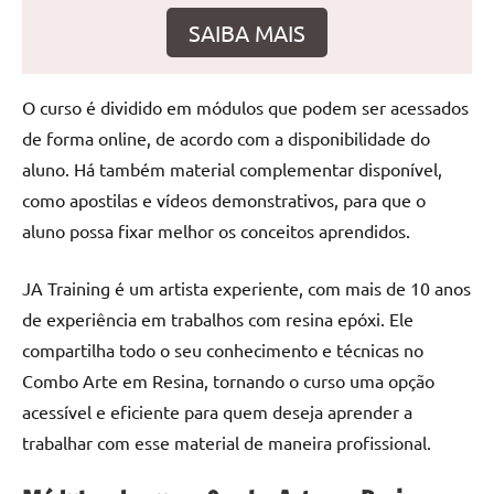
seu
SAIBA MAIS
ambiente
com
peças
O curso é dividido em módulos que podem ser acessados
únicas.
Nosso
de forma online, de acordo com a disponibilidade do
conteúdo
aluno. Há também material complementar disponível,
é
como apostilas e vídeos demonstrativos, para que o
focado
aluno possa fixar melhor os conceitos aprendidos.
em
apresentar
JA Training é um artista experiente, com mais de 10 anos
as
de experiência em trabalhos com resina epóxi. Ele
melhores
práticas
compartilha todo o seu conhecimento e técnicas no
e
Combo Arte em Resina, tornando o curso uma opção
tendências
acessível e eficiente para quem deseja aprender a
para
trabalhar com esse material de maneira profissional.
criar
mesa