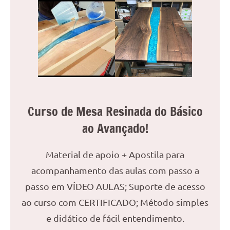
reuniões
ou
uma
mesa
de
jantar
para
8
Curso de Mesa Resinada do Básico
lugares,
aqui
ao Avançado!
você
encontrará
Material de apoio + Apostila para
tudo
acompanhamento das aulas com passo a
o
que
passo em VÍDEO AULAS; Suporte de acesso
precisa
ao curso com CERTIFICADO; Método simples
para
e didático de fácil entendimento.
transformar