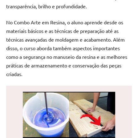
de
transparência, brilho e profundidade.
jantar
de
No Combo Arte em Resina, o aluno aprende desde os
resina
materiais básicos e as técnicas de preparação até as
e
técnicas avançadas de moldagem e acabamento. Além
as
disso, o curso aborda também aspectos importantes
inovadoras
mesas
como a segurança no manuseio da resina e as melhores
cascata
práticas de armazenamento e conservação das peças
resinadas.
criadas.
Quer
esteja
à
procura
de
uma
mesa
redonda
para