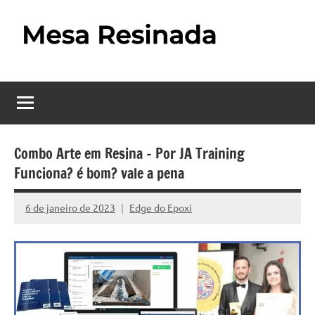
Pular
para
o
Mesa
Descubra
conteúdo
o
Resinada
fascinante
mundo
–
das
Como
mesas
Combo Arte em Resina – Por JA Training
resinadas,
Funciona? é bom? vale a pena
Fazer
onde
uma
a
6 de janeiro de 2023
Edge do Epoxi
Nenhum
elegância
Mesa
Comentário
da
madeira
Resinada
se
Passo
encontra
com