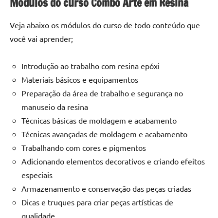
Módulos do curso Combo Arte em Resina
de
resinada
Veja abaixo os módulos do curso de todo conteúdo que
de
você vai aprender;
alta
qualidade,
como
Introdução ao trabalho com resina epóxi
as
Materiais básicos e equipamentos
populares
Preparação da área de trabalho e segurança no
River
manuseio da resina
Tables
Técnicas básicas de moldagem e acabamento
e
Técnicas avançadas de moldagem e acabamento
mesas
de
Trabalhando com cores e pigmentos
tampinhas
Adicionando elementos decorativos e criando efeitos
resinadas.
especiais
Armazenamento e conservação das peças criadas
Dicas e truques para criar peças artísticas de
qualidade