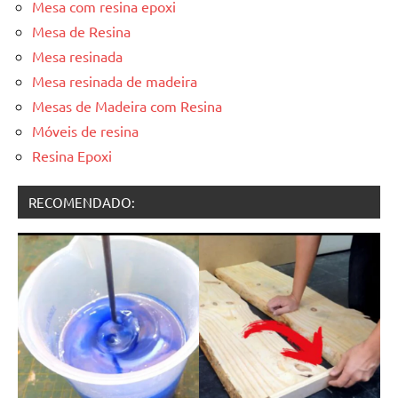
Mesa com resina epoxi
Mesa de Resina
Mesa resinada
Mesa resinada de madeira
Mesas de Madeira com Resina
Móveis de resina
Resina Epoxi
RECOMENDADO: