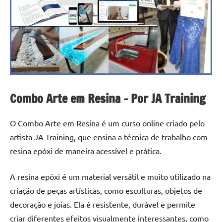
a
a
criatividade
passo
da
resina.
Explore
nossas
dicas
e
Combo Arte em Resina – Por JA Training
inspirações
sobre
mesa
O Combo Arte em Resina é um curso online criado pelo
de
artista JA Training, que ensina a técnica de trabalho com
madeira
resina epóxi de maneira acessível e prática.
de
resina,
A resina epóxi é um material versátil e muito utilizado na
incluindo
criação de peças artísticas, como esculturas, objetos de
designs
decoração e joias. Ela é resistente, durável e permite
de
mesas
criar diferentes efeitos visualmente interessantes, como