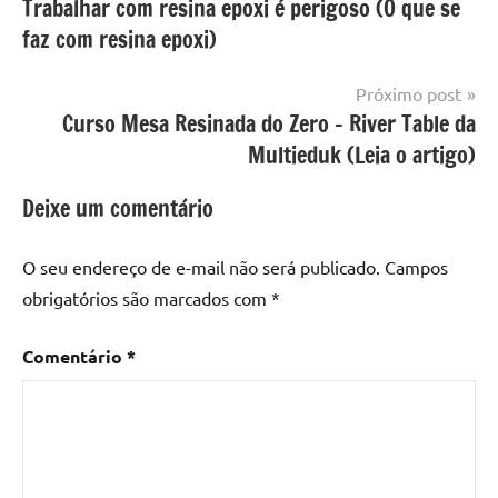
Trabalhar com resina epoxi é perigoso (O que se
de
com
Mesa
faz com resina epoxi)
Arte
Post
Resinada
em
Mesa
Resina
,
Próximo post
resinada
Combo
Curso Mesa Resinada do Zero – River Table da
Arte
Multieduk (Leia o artigo)
em
Resina
,
Deixe um comentário
Combo
Arte
O seu endereço de e-mail não será publicado.
Campos
em
obrigatórios são marcados com
*
Resina
-
Comentário
*
Por
JA
Training
,
curso
da
JA