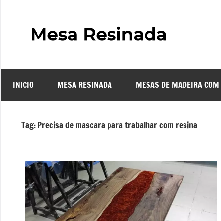
Pular
para
o
Mes
Descubra
conteúdo
o
Resi
fascinante
mundo
INICIO
MESA RESINADA
MESAS DE MADEIRA COM
das
–
mesas
resinadas,
Com
Tag:
Precisa de mascara para trabalhar com resina
onde
a
Faze
elegância
da
uma
madeira
se
Mes
encontra
com