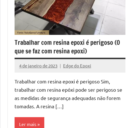
Resi
a
criatividad
da
Pass
resina.
Explore
a
Trabalhar com resina epoxi é perigoso (O
nossas
que se faz com resina epoxi)
dicas
pass
e
4 de janeiro de 2023
Edge do Epoxi
inspirações
Nenhum
sobre
Comentário
Trabalhar com resina epoxi é perigoso Sim,
mesa
de
trabalhar com resina epóxi pode ser perigoso se
madeira
as medidas de segurança adequadas não forem
de
tomadas. A resina […]
resina,
incluindo
Ler mais
designs