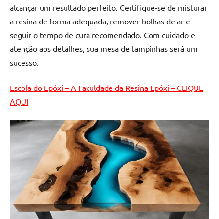
de
alcançar um resultado perfeito. Certifique-se de misturar
resinada
a resina de forma adequada, remover bolhas de ar e
de
seguir o tempo de cura recomendado. Com cuidado e
alta
atenção aos detalhes, sua mesa de tampinhas será um
qualidade,
sucesso.
como
as
Escola do Epóxi – A Faculdade da Resina Epóxi – CLIQUE
populares
River
AQUI
Tables
e
mesas
de
tampinhas
resinadas.