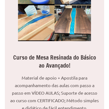
reuniões
ou
uma
mesa
de
jantar
para
8
lugares,
Curso de Mesa Resinada do Básico
aqui
você
ao Avançado!
encontrará
tudo
Material de apoio + Apostila para
o
acompanhamento das aulas com passo a
que
precisa
passo em VÍDEO AULAS; Suporte de acesso
para
ao curso com CERTIFICADO; Método simples
transformar
e didático de fácil entendimento.