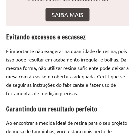
seu
ambiente
SAIBA MAIS
com
peças
únicas.
Evitando excessos e escassez
Nosso
conteúdo
É importante não exagerar na quantidade de resina, pois
é
focado
isso pode resultar em acabamento irregular e bolhas. Da
em
mesma forma, não utilizar resina suficiente pode deixar a
apresentar
mesa com áreas sem cobertura adequada. Certifique-se
as
de seguir as instruções do fabricante e fazer uso de
melhores
ferramentas de medição precisas.
práticas
e
Garantindo um resultado perfeito
tendências
para
Ao encontrar a medida ideal de resina para o seu projeto
criar
de mesa de tampinhas, você estará mais perto de
mesa