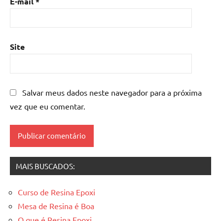
E-mail
*
madeira
,
mesa
de
resina
Site
epoxi
,
mesa
resinada
,
Salvar meus dados neste navegador para a próxima
Mesas
de
vez que eu comentar.
madeira
resinadas
,
mesas
resinadas
MAIS BUSCADOS:
Curso de Resina Epoxi
Mesa de Resina é Boa
O que é Resina Epoxi