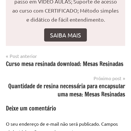
passo em VÍDEO AULAS; Suporte de acesso
ao curso com CERTIFICADO; Método simples
e didático de fácil entendimento.
SAIBA MAIS
Navegação
Post anterior
Marcado
Mesa
Curso mesa resinada download: Mesas Resinadas
de
com
resinada
mesa
Post
Próximo post
com
Quantidade de resina necessária para encapsular
resina
,
Mesa
uma mesa: Mesas Resinadas
com
resina
Deixe um comentário
epoxi
,
mesa
O seu endereço de e-mail não será publicado.
Campos
de