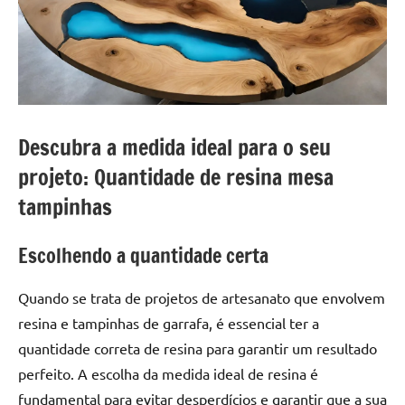
a
a
criatividade
passo
da
resina.
Explore
nossas
dicas
Descubra a medida ideal para o seu
e
projeto: Quantidade de resina mesa
inspirações
sobre
tampinhas
mesa
de
Escolhendo a quantidade certa
madeira
de
Quando se trata de projetos de artesanato que envolvem
resina,
resina e tampinhas de garrafa, é essencial ter a
incluindo
quantidade correta de resina para garantir um resultado
designs
de
perfeito. A escolha da medida ideal de resina é
mesas
fundamental para evitar desperdícios e garantir que a sua