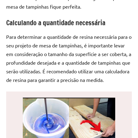
de
mesa de tampinhas fique perfeita.
jantar
de
Calculando a quantidade necessária
resina
e
Para determinar a quantidade de resina necessária para o
as
seu projeto de mesa de tampinhas, é importante levar
inovadoras
em consideração o tamanho da superfície a ser coberta, a
mesas
profundidade desejada e a quantidade de tampinhas que
cascata
resinadas.
serão utilizadas. É recomendado utilizar uma calculadora
Quer
de resina para garantir a precisão na medida.
esteja
à
procura
de
uma
mesa
redonda
para