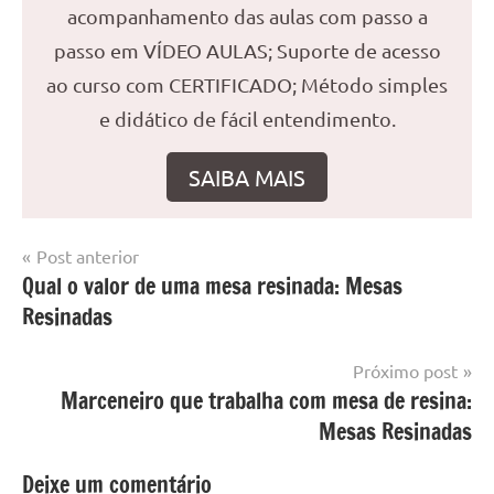
acompanhamento das aulas com passo a
passo em VÍDEO AULAS; Suporte de acesso
ao curso com CERTIFICADO; Método simples
e didático de fácil entendimento.
SAIBA MAIS
Navegação
Post anterior
Marcado
Mesa
Qual o valor de uma mesa resinada: Mesas
de
com
resinada
Resinadas
mesa
Post
com
resina
,
Próximo post
Mesa
Marceneiro que trabalha com mesa de resina:
com
Mesas Resinadas
resina
epoxi
,
Deixe um comentário