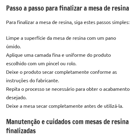
de
Passo a passo para finalizar a mesa de resina
resinada
de
Para finalizar a mesa de resina, siga estes passos simples:
alta
qualidade,
Limpe a superfície da mesa de resina com um pano
como
úmido.
as
Aplique uma camada fina e uniforme do produto
populares
River
escolhido com um pincel ou rolo.
Tables
Deixe o produto secar completamente conforme as
e
instruções do fabricante.
mesas
Repita o processo se necessário para obter o acabamento
de
desejado.
tampinhas
Deixe a mesa secar completamente antes de utilizá-la.
resinadas.
Manutenção e cuidados com mesas de resina
finalizadas