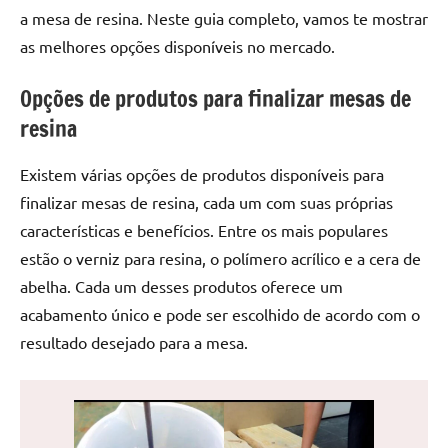
de
a mesa de resina. Neste guia completo, vamos te mostrar
jantar
as melhores opções disponíveis no mercado.
de
resina
Opções de produtos para finalizar mesas de
e
resina
as
inovadoras
Existem várias opções de produtos disponíveis para
mesas
finalizar mesas de resina, cada um com suas próprias
cascata
resinadas.
características e benefícios. Entre os mais populares
Quer
estão o verniz para resina, o polímero acrílico e a cera de
esteja
abelha. Cada um desses produtos oferece um
à
acabamento único e pode ser escolhido de acordo com o
procura
resultado desejado para a mesa.
de
uma
mesa
redonda
para