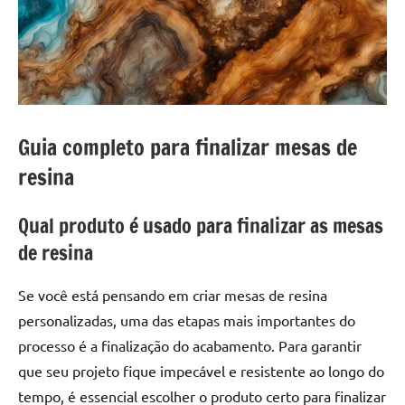
a
a
criatividade
passo
da
resina.
Explore
nossas
dicas
Guia completo para finalizar mesas de
e
resina
inspirações
sobre
Qual produto é usado para finalizar as mesas
mesa
de
de resina
madeira
de
Se você está pensando em criar mesas de resina
resina,
personalizadas, uma das etapas mais importantes do
incluindo
processo é a finalização do acabamento. Para garantir
designs
que seu projeto fique impecável e resistente ao longo do
de
mesas
tempo, é essencial escolher o produto certo para finalizar