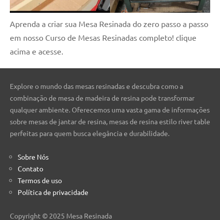
Aprenda a criar sua Mesa Resinada do zero passo a passo
em nosso Curso de Mesas Resinadas completo! clique
acima e acesse.
Explore o mundo das mesas resinadas e descubra como a
combinação de mesa de madeira de resina pode transformar
qualquer ambiente. Oferecemos uma vasta gama de informações
sobre mesas de jantar de resina, mesas de resina estilo river table
perfeitas para quem busca elegância e durabilidade.
Sobre Nós
Contato
Termos de uso
Política de privacidade
Copyright © 2025 Mesa Resinada