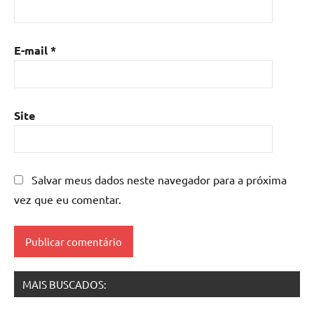
resina
com
madeira
,
E-mail
*
mesa
de
resina
epoxi
,
Site
mesa
resinada
,
Mesas
de
Salvar meus dados neste navegador para a próxima
madeira
vez que eu comentar.
resinadas
,
mesas
resinadas
MAIS BUSCADOS: