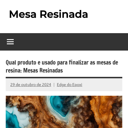
Pular
para
o
Mesa
Descubra
conteúdo
o
Resinada
fascinante
mundo
–
das
Como
mesas
Qual produto e usado para finalizar as mesas de
resinadas,
resina: Mesas Resinadas
Fazer
onde
uma
a
29 de outubro de 2024
Edge do Epoxi
Nenhum
elegância
Mesa
Comentário
da
madeira
Resinada
se
Passo
encontra
com