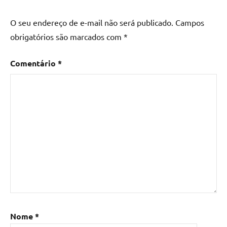
mesa
de
O seu endereço de e-mail não será publicado.
Campos
madeira
,
obrigatórios são marcados com
*
Mesa
de
Comentário
*
madeira
com
resina
,
Mesa
de
madeira
com
resina
epoxi
,
Mesa
de
resina
,
Mesa
Nome
*
de