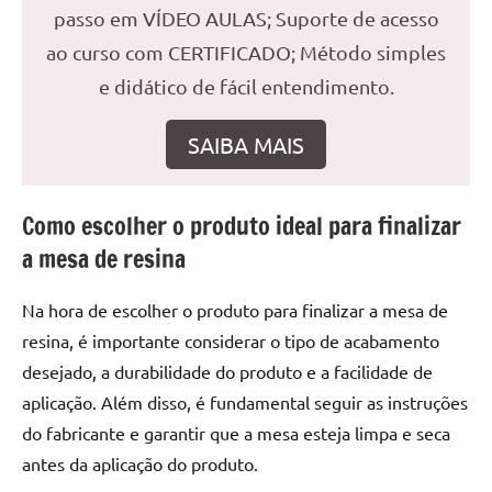
seu
passo em VÍDEO AULAS; Suporte de acesso
ambiente
ao curso com CERTIFICADO; Método simples
com
peças
e didático de fácil entendimento.
únicas.
Nosso
SAIBA MAIS
conteúdo
é
focado
Como escolher o produto ideal para finalizar
em
a mesa de resina
apresentar
as
Na hora de escolher o produto para finalizar a mesa de
melhores
resina, é importante considerar o tipo de acabamento
práticas
desejado, a durabilidade do produto e a facilidade de
e
tendências
aplicação. Além disso, é fundamental seguir as instruções
para
do fabricante e garantir que a mesa esteja limpa e seca
criar
antes da aplicação do produto.
mesa