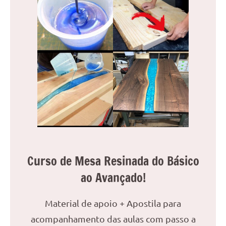
reuniões
ou
uma
mesa
de
jantar
para
8
lugares,
aqui
você
encontrará
tudo
Curso de Mesa Resinada do Básico
o
ao Avançado!
que
precisa
Material de apoio + Apostila para
para
transformar
acompanhamento das aulas com passo a