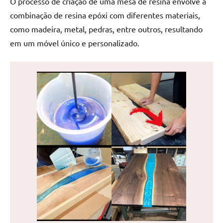
O processo de criação de uma mesa de resina envolve a
de
combinação de resina epóxi com diferentes materiais,
jantar
como madeira, metal, pedras, entre outros, resultando
de
resina
em um móvel único e personalizado.
e
as
inovadoras
mesas
cascata
resinadas.
Quer
esteja
à
procura
de
uma
mesa
redonda
para