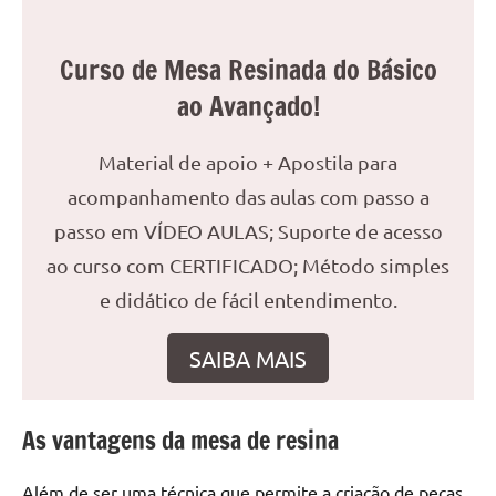
reuniões
ou
Curso de Mesa Resinada do Básico
uma
ao Avançado!
mesa
de
jantar
Material de apoio + Apostila para
para
acompanhamento das aulas com passo a
8
passo em VÍDEO AULAS; Suporte de acesso
lugares,
aqui
ao curso com CERTIFICADO; Método simples
você
e didático de fácil entendimento.
encontrará
tudo
SAIBA MAIS
o
que
precisa
As vantagens da mesa de resina
para
transformar
Além de ser uma técnica que permite a criação de peças