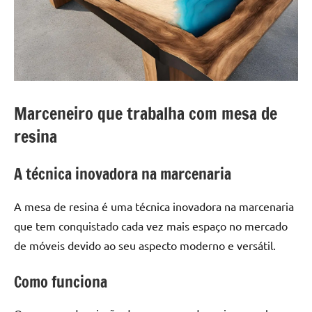
a
a
criatividade
passo
da
resina.
Explore
nossas
dicas
Marceneiro que trabalha com mesa de
e
resina
inspirações
sobre
A técnica inovadora na marcenaria
mesa
de
madeira
A mesa de resina é uma técnica inovadora na marcenaria
de
que tem conquistado cada vez mais espaço no mercado
resina,
de móveis devido ao seu aspecto moderno e versátil.
incluindo
designs
Como funciona
de
mesas