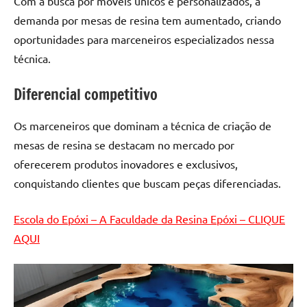
Com a busca por móveis únicos e personalizados, a
de
demanda por mesas de resina tem aumentado, criando
resinada
oportunidades para marceneiros especializados nessa
de
alta
técnica.
qualidade,
Diferencial competitivo
como
as
populares
Os marceneiros que dominam a técnica de criação de
River
mesas de resina se destacam no mercado por
Tables
oferecerem produtos inovadores e exclusivos,
e
conquistando clientes que buscam peças diferenciadas.
mesas
de
Escola do Epóxi – A Faculdade da Resina Epóxi – CLIQUE
tampinhas
AQUI
resinadas.