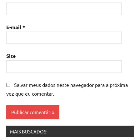
de
resina
com
madeira
,
E-mail
*
mesa
de
resina
epoxi
,
Site
mesa
resinada
,
Mesas
de
Salvar meus dados neste navegador para a próxima
madeira
vez que eu comentar.
resinadas
,
mesas
resinadas
MAIS BUSCADOS: