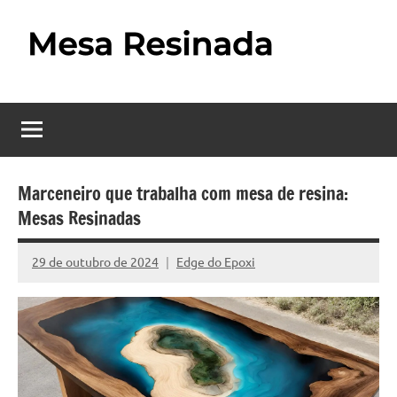
Pular
para
o
Mesa
Descubra
conteúdo
o
Resinada
fascinante
mundo
–
das
Como
mesas
Marceneiro que trabalha com mesa de resina:
resinadas,
Mesas Resinadas
Fazer
onde
uma
a
29 de outubro de 2024
Edge do Epoxi
Nenhum
elegância
Mesa
Comentário
da
madeira
Resinada
se
Passo
encontra
com