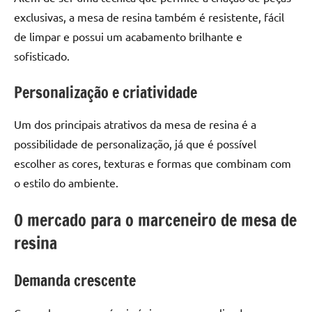
seu
exclusivas, a mesa de resina também é resistente, fácil
ambiente
de limpar e possui um acabamento brilhante e
com
peças
sofisticado.
únicas.
Nosso
Personalização e criatividade
conteúdo
é
Um dos principais atrativos da mesa de resina é a
focado
possibilidade de personalização, já que é possível
em
escolher as cores, texturas e formas que combinam com
apresentar
o estilo do ambiente.
as
melhores
O mercado para o marceneiro de mesa de
práticas
e
resina
tendências
para
Demanda crescente
criar
mesa