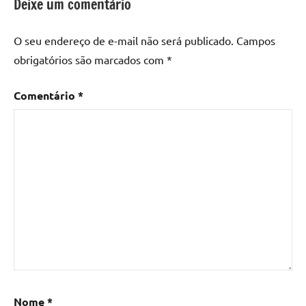
Deixe um comentário
mesa
de
O seu endereço de e-mail não será publicado.
Campos
madeira
,
obrigatórios são marcados com
*
Mesa
de
Comentário
*
madeira
com
resina
,
Mesa
de
madeira
com
resina
epoxi
,
Mesa
de
resina
,
Mesa
Nome
*