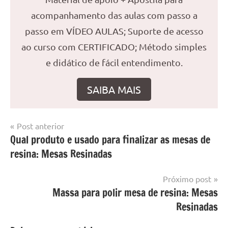
acompanhamento das aulas com passo a
passo em VÍDEO AULAS; Suporte de acesso
ao curso com CERTIFICADO; Método simples
e didático de fácil entendimento.
SAIBA MAIS
Navegação
Post anterior
Marcado
Mesa
Qual produto e usado para finalizar as mesas de
de
com
resinada
resina: Mesas Resinadas
mesa
Post
com
resina
,
Próximo post
Mesa
Massa para polir mesa de resina: Mesas
com
Resinadas
resina
epoxi
,