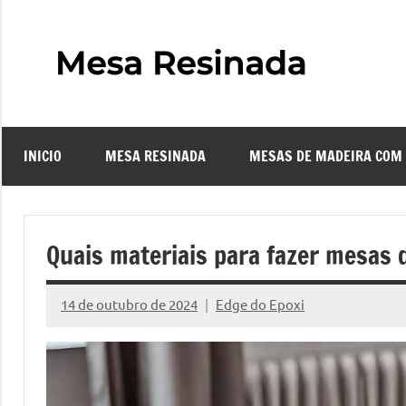
Pular
para
o
Mes
Descubra
conteúdo
o
Resi
fascinante
mundo
INICIO
MESA RESINADA
MESAS DE MADEIRA COM
das
–
mesas
resinadas,
Com
onde
Quais materiais para fazer mesas 
a
Faze
elegância
14 de outubro de 2024
Edge do Epoxi
da
Nenhum
uma
madeira
Comentário
se
Mes
encontra
com