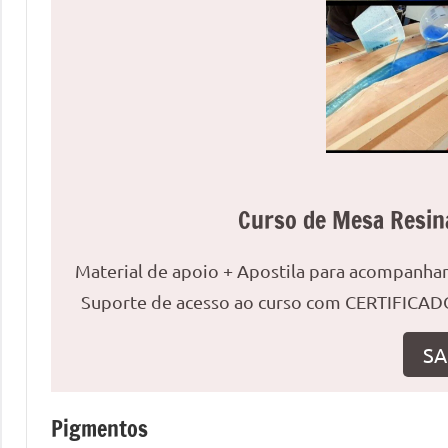
uma
mesa
redonda
para
reuniões
ou
uma
mesa
Curso de Mesa Resin
de
jantar
Material de apoio + Apostila para acompanh
para
8
Suporte de acesso ao curso com CERTIFICADO
lugares,
aqui
SA
você
encontrará
Pigmentos
tudo