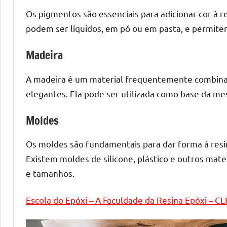
o
Os pigmentos são essenciais para adicionar cor à r
que
podem ser líquidos, em pó ou em pasta, e permite
precisa
para
Madeira
transforma
seu
A madeira é um material frequentemente combinado
ambiente
elegantes. Ela pode ser utilizada como base da mes
com
peças
Moldes
únicas.
Nosso
Os moldes são fundamentais para dar forma à resi
conteúdo
Existem moldes de silicone, plástico e outros mat
é
e tamanhos.
focado
em
Escola do Epóxi – A Faculdade da Resina Epóxi – C
apresentar
as