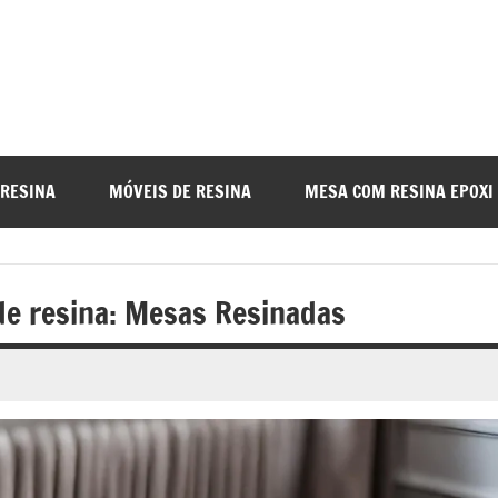
a
nada
 RESINA
MÓVEIS DE RESINA
MESA COM RESINA EPOXI
o
de resina: Mesas Resinadas
r
a