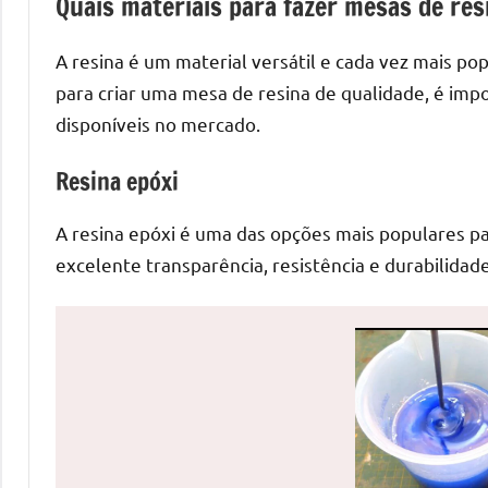
Quais materiais para fazer mesas de res
de
mesas
A resina é um material versátil e cada vez mais p
de
para criar uma mesa de resina de qualidade, é impo
jantar
disponíveis no mercado.
de
resina
Resina epóxi
e
as
A resina epóxi é uma das opções mais populares pa
inovadoras
excelente transparência, resistência e durabilidad
mesas
cascata
resinadas.
Quer
esteja
à
procura
de