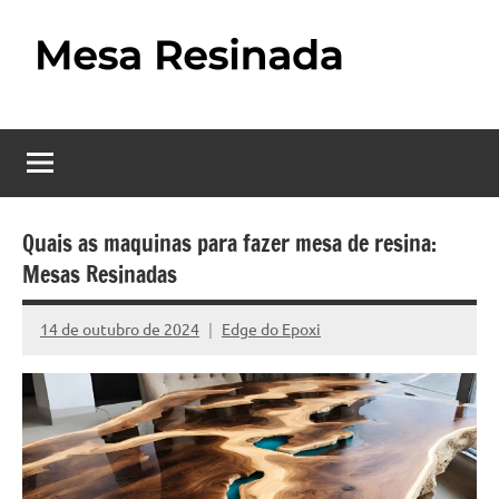
Pular
para
o
Mesa
Descubra
conteúdo
o
Resinada
fascinante
mundo
–
das
Como
mesas
Quais as maquinas para fazer mesa de resina:
resinadas,
Mesas Resinadas
Fazer
onde
uma
a
14 de outubro de 2024
Edge do Epoxi
Nenhum
elegância
Mesa
Comentário
da
madeira
Resinada
se
Passo
encontra
com