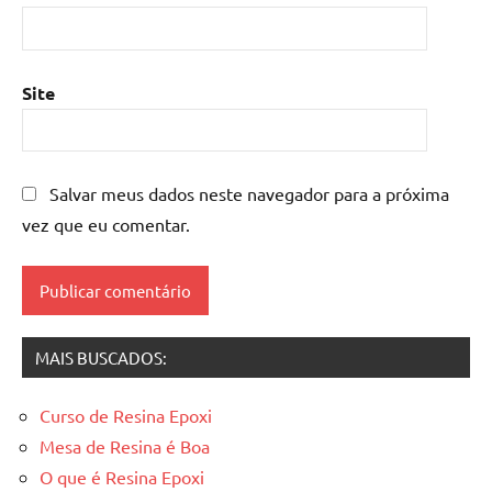
mesa
de
resina
epoxi
,
Site
mesa
resinada
,
Mesas
de
Salvar meus dados neste navegador para a próxima
madeira
vez que eu comentar.
resinadas
,
mesas
resinadas
MAIS BUSCADOS:
Curso de Resina Epoxi
Mesa de Resina é Boa
O que é Resina Epoxi