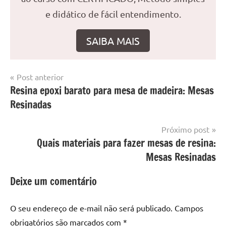
e didático de fácil entendimento.
SAIBA MAIS
Navegação
Post anterior
Marcado
Mesa
Resina epoxi barato para mesa de madeira: Mesas
de
com
resinada
Resinadas
mesa
Post
com
resina
,
Próximo post
Mesa
Quais materiais para fazer mesas de resina:
com
Mesas Resinadas
resina
epoxi
,
Deixe um comentário
mesa
de
O seu endereço de e-mail não será publicado.
Campos
madeira
,
obrigatórios são marcados com
*
Mesa