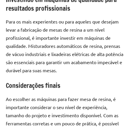
de
resultados profissionais
resinada
de
Para os mais experientes ou para aqueles que desejam
alta
levar a fabricação de mesas de resina a um nível
qualidade,
profissional, é importante investir em máquinas de
como
as
qualidade. Misturadores automáticos de resina, prensas
populares
de vácuo industriais e lixadeiras elétricas de alta potência
River
são essenciais para garantir um acabamento impecável e
Tables
durável para suas mesas.
e
mesas
Considerações finais
de
tampinhas
Ao escolher as máquinas para fazer mesa de resina, é
resinadas.
importante considerar o seu nível de experiência,
tamanho do projeto e investimento disponível. Com as
ferramentas corretas e um pouco de prática, é possível