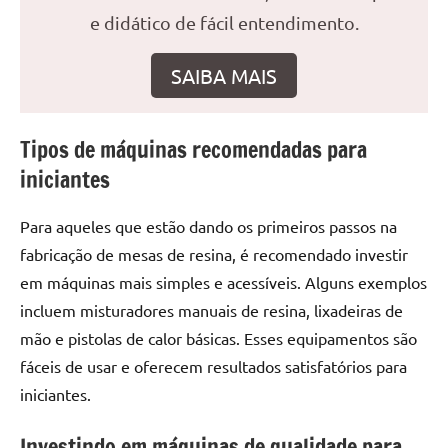
seu
e didático de fácil entendimento.
ambiente
com
SAIBA MAIS
peças
únicas.
Nosso
Tipos de máquinas recomendadas para
conteúdo
é
iniciantes
focado
em
Para aqueles que estão dando os primeiros passos na
apresentar
fabricação de mesas de resina, é recomendado investir
as
em máquinas mais simples e acessíveis. Alguns exemplos
melhores
incluem misturadores manuais de resina, lixadeiras de
práticas
mão e pistolas de calor básicas. Esses equipamentos são
e
tendências
fáceis de usar e oferecem resultados satisfatórios para
para
iniciantes.
criar
mesa
Investindo em máquinas de qualidade para