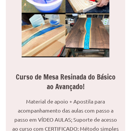
reuniões
ou
uma
mesa
de
jantar
para
8
lugares,
aqui
Curso de Mesa Resinada do Básico
você
encontrará
ao Avançado!
tudo
o
Material de apoio + Apostila para
que
acompanhamento das aulas com passo a
precisa
para
passo em VÍDEO AULAS; Suporte de acesso
transformar
ao curso com CERTIFICADO; Método simples