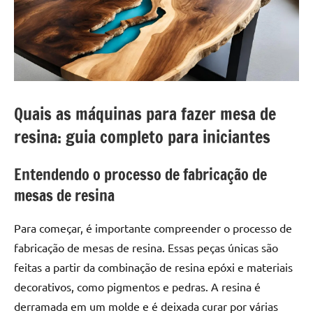
a
a
criatividade
passo
da
resina.
Explore
nossas
dicas
Quais as máquinas para fazer mesa de
e
resina: guia completo para iniciantes
inspirações
sobre
Entendendo o processo de fabricação de
mesa
de
mesas de resina
madeira
de
Para começar, é importante compreender o processo de
resina,
fabricação de mesas de resina. Essas peças únicas são
incluindo
feitas a partir da combinação de resina epóxi e materiais
designs
decorativos, como pigmentos e pedras. A resina é
de
mesas
derramada em um molde e é deixada curar por várias