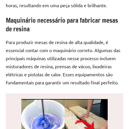
de
horas, resultando em uma peça sólida e brilhante.
jantar
de
Maquinário necessário para fabricar mesas
resina
de resina
e
as
Para produzir mesas de resina de alta qualidade, é
inovadoras
essencial contar com o maquinário correto. Algumas das
mesas
principais máquinas utilizadas nesse processo incluem
cascata
resinadas.
misturadores de resina, prensas de vácuo, lixadeiras
Quer
elétricas e pistolas de calor. Esses equipamentos são
esteja
fundamentais para garantir um resultado final perfeito.
à
procura
de
uma
mesa
redonda
para