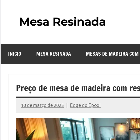
Pular
para
o
Mes
Descubra
conteúdo
o
Resi
fascinante
mundo
INICIO
MESA RESINADA
MESAS DE MADEIRA COM
das
–
mesas
resinadas,
Com
onde
Preço de mesa de madeira com re
a
Faze
elegância
10 de março de 2025
Edge do Epoxi
da
Nenhum
uma
madeira
Comentário
se
Mes
encontra
com