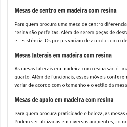
o
Mesas de centro em madeira com resina
que
precisa
Para quem procura uma mesa de centro diferencia
para
transforma
resina são perfeitas. Além de serem peças de dest
seu
e resistência. Os preços variam de acordo com o des
ambiente
com
Mesas laterais em madeira com resina
peças
As mesas laterais em madeira com resina são ótim
únicas.
Nosso
quarto. Além de funcionais, esses móveis confere
conteúdo
variar de acordo com o tamanho e o estilo da mesa
é
focado
Mesas de apoio em madeira com resina
em
apresentar
Para quem procura praticidade e beleza, as mesas
as
Podem ser utilizadas em diversos ambientes, como 