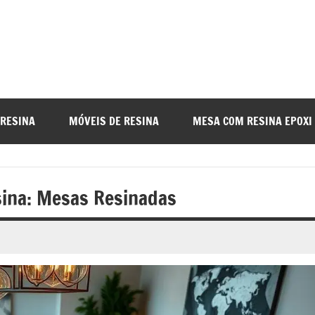
a
nada
 RESINA
MÓVEIS DE RESINA
MESA COM RESINA EPOXI
o
sina: Mesas Resinadas
r
a