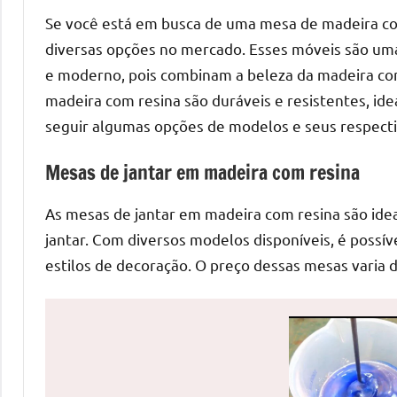
de
Se você está em busca de uma mesa de madeira com
mesas
diversas opções no mercado. Esses móveis são u
de
e moderno, pois combinam a beleza da madeira com 
jantar
madeira com resina são duráveis e resistentes, id
de
seguir algumas opções de modelos e seus respecti
resina
e
Mesas de jantar em madeira com resina
as
inovadoras
As mesas de jantar em madeira com resina são ide
mesas
jantar. Com diversos modelos disponíveis, é possí
cascata
estilos de decoração. O preço dessas mesas varia
resinadas.
Quer
esteja
à
procura
de