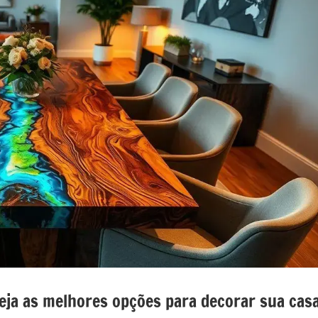
nada
e
o
o
eja as melhores opções para decorar sua cas