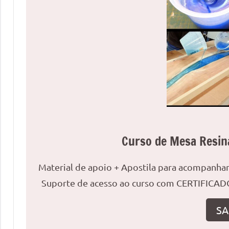
uma
mesa
redonda
para
reuniões
ou
uma
mesa
de
jantar
Curso de Mesa Resin
para
8
lugares,
Material de apoio + Apostila para acompanh
aqui
Suporte de acesso ao curso com CERTIFICADO
você
encontrará
SA
tudo