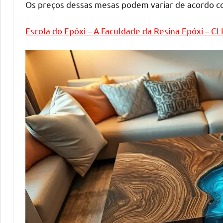
melhores
Os preços dessas mesas podem variar de acordo c
práticas
e
Escola do Epóxi – A Faculdade da Resina Epóxi – C
tendências
para
criar
mesa
de
resinada
de
alta
qualidade,
como
as
populares
River
Tables
e