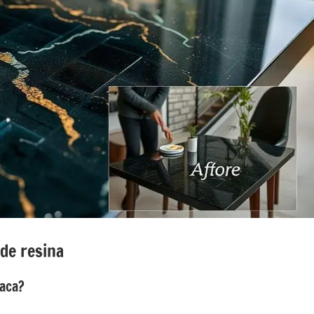
de resina
aca?