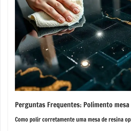
mesas
de
tampinhas
resinadas.
Perguntas Frequentes: Polimento mesa 
Como polir corretamente uma mesa de resina op