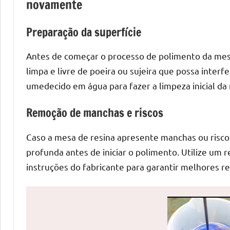
novamente
de
mesas
Preparação da superfície
de
jantar
Antes de começar o processo de polimento da mesa 
de
limpa e livre de poeira ou sujeira que possa interfe
resina
umedecido em água para fazer a limpeza inicial da
e
as
Remoção de manchas e riscos
inovadoras
mesas
Caso a mesa de resina apresente manchas ou riscos
cascata
profunda antes de iniciar o polimento. Utilize um 
resinadas.
instruções do fabricante para garantir melhores re
Quer
esteja
à
procura
de