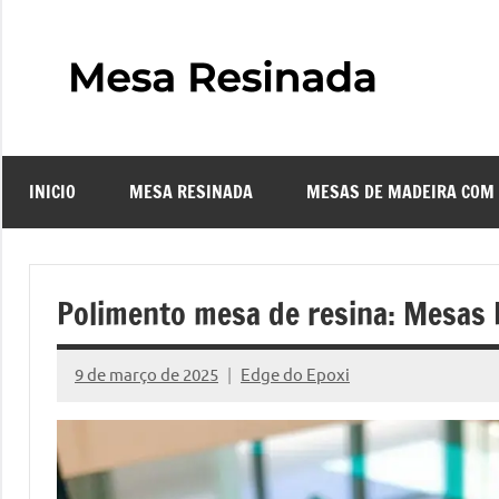
Pular
para
o
Mes
Descubra
conteúdo
o
Resi
fascinante
mundo
INICIO
MESA RESINADA
MESAS DE MADEIRA COM
das
–
mesas
resinadas,
Com
onde
Polimento mesa de resina: Mesas
a
Faze
elegância
9 de março de 2025
Edge do Epoxi
da
Nenhum
uma
madeira
Comentário
se
Mes
encontra
com