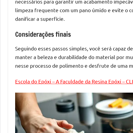
melhores
necessários para garantir um acabamento impecáv
práticas
limpeza frequente com um pano úmido e evite o c
e
danificar a superfície.
tendências
para
Considerações finais
criar
mesa
Seguindo esses passos simples, você será capaz de
de
manter a beleza e durabilidade do material por m
resinada
nesse processo de polimento e desfrute de uma m
de
alta
Escola do Epóxi – A Faculdade da Resina Epóxi – C
qualidade,
como
as
populares
River
Tables
e