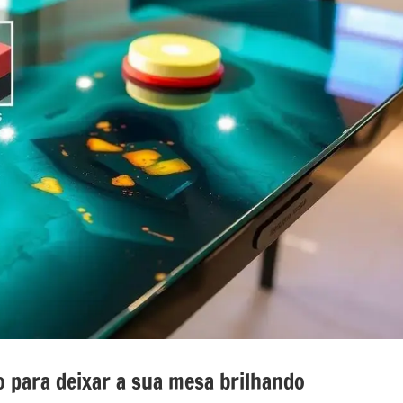
nada
e
o
o
o para deixar a sua mesa brilhando