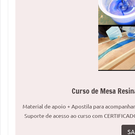
uma
mesa
redonda
para
reuniões
ou
uma
mesa
de
jantar
para
Curso de Mesa Resin
8
lugares,
aqui
Material de apoio + Apostila para acompanh
você
Suporte de acesso ao curso com CERTIFICADO
encontrará
tudo
SA