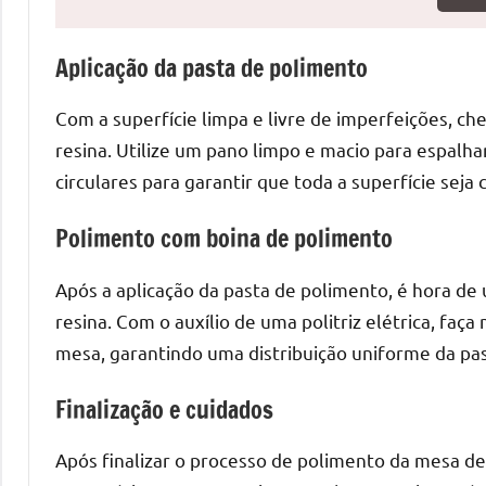
o
que
Aplicação da pasta de polimento
precisa
para
Com a superfície limpa e livre de imperfeições, ch
transforma
seu
resina. Utilize um pano limpo e macio para espal
ambiente
circulares para garantir que toda a superfície seja 
com
Polimento com boina de polimento
peças
únicas.
Após a aplicação da pasta de polimento, é hora de 
Nosso
conteúdo
resina. Com o auxílio de uma politriz elétrica, faç
é
mesa, garantindo uma distribuição uniforme da pa
focado
em
Finalização e cuidados
apresentar
as
Após finalizar o processo de polimento da mesa de 