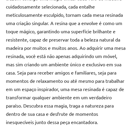
de
cuidadosamente selecionada, cada entalhe
resinada
meticulosamente esculpido, tornam cada mesa resinada
de
uma criação singular. A resina que a envolve é como um
alta
toque mágico, garantindo uma superfície brilhante e
qualidade,
como
resistente, capaz de preservar toda a beleza natural da
as
madeira por muitos e muitos anos. Ao adquirir uma mesa
populares
resinada, você está não apenas adquirindo um móvel,
River
mas sim criando um ambiente único e exclusivo em sua
Tables
casa. Seja para receber amigos e familiares, seja para
e
momentos de relaxamento ou até mesmo para trabalhar
mesas
de
em um espaço inspirador, uma mesa resinada é capaz de
tampinhas
transformar qualquer ambiente em um verdadeiro
resinadas.
paraíso. Descubra essa magia, traga a natureza para
dentro de sua casa e desfrute de momentos
inesquecíveis junto dessa peça encantadora.