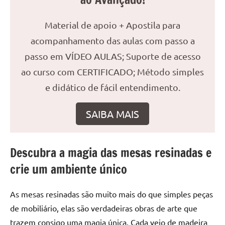
seu
ambiente
Material de apoio + Apostila para
com
peças
acompanhamento das aulas com passo a
únicas.
passo em VÍDEO AULAS; Suporte de acesso
Nosso
ao curso com CERTIFICADO; Método simples
conteúdo
é
e didático de fácil entendimento.
focado
em
SAIBA MAIS
apresentar
as
melhores
Descubra a magia das mesas resinadas e
práticas
crie um ambiente único
e
tendências
As mesas resinadas são muito mais do que simples peças
para
criar
de mobiliário, elas são verdadeiras obras de arte que
mesa
trazem consigo uma magia única. Cada veio de madeira