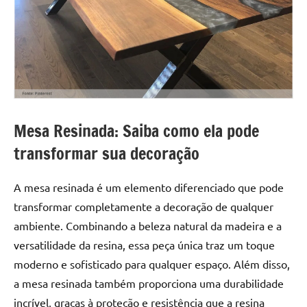
a
a
criatividade
passo
da
resina.
Explore
nossas
dicas
e
Mesa Resinada: Saiba como ela pode
inspirações
transformar sua decoração
sobre
mesa
de
A mesa resinada é um elemento diferenciado que pode
madeira
transformar completamente a decoração de qualquer
de
ambiente. Combinando a beleza natural da madeira e a
resina,
versatilidade da resina, essa peça única traz um toque
incluindo
moderno e sofisticado para qualquer espaço. Além disso,
designs
de
a mesa resinada também proporciona uma durabilidade
mesas
incrível, graças à proteção e resistência que a resina