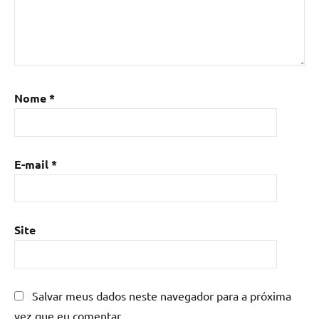
resina
epoxi
,
Mesa
de
resina
,
Mesa
Nome
*
de
resina
com
madeira
,
E-mail
*
mesa
de
resina
epoxi
,
Site
mesa
resinada
,
Mesas
de
Salvar meus dados neste navegador para a próxima
madeira
vez que eu comentar.