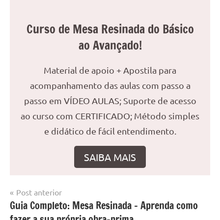
Curso de Mesa Resinada do Básico
ao Avançado!
Material de apoio + Apostila para
acompanhamento das aulas com passo a
passo em VÍDEO AULAS; Suporte de acesso
ao curso com CERTIFICADO; Método simples
e didático de fácil entendimento.
SAIBA MAIS
Navegação
Post anterior
Marcado
Mesa
Guia Completo: Mesa Resinada – Aprenda como
de
com
resinada
fazer a sua própria obra-prima
mesa