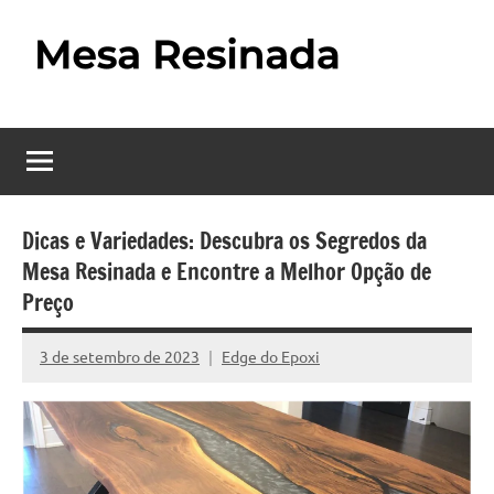
Pular
para
o
Mesa
Descubra
conteúdo
o
Resinada
fascinante
mundo
–
das
Como
mesas
Dicas e Variedades: Descubra os Segredos da
resinadas,
Mesa Resinada e Encontre a Melhor Opção de
Fazer
onde
Preço
uma
a
elegância
Mesa
3 de setembro de 2023
Edge do Epoxi
da
Nenhum
madeira
Comentário
Resinada
se
Passo
encontra
com