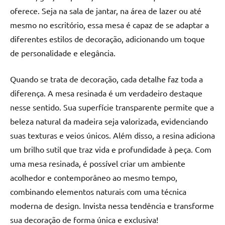
de
oferece. Seja na sala de jantar, na área de lazer ou até
jantar
mesmo no escritório, essa mesa é capaz de se adaptar a
de
diferentes estilos de decoração, adicionando um toque
resina
de personalidade e elegância.
e
as
inovadoras
Quando se trata de decoração, cada detalhe faz toda a
mesas
diferença. A mesa resinada é um verdadeiro destaque
cascata
nesse sentido. Sua superfície transparente permite que a
resinadas.
beleza natural da madeira seja valorizada, evidenciando
Quer
suas texturas e veios únicos. Além disso, a resina adiciona
esteja
um brilho sutil que traz vida e profundidade à peça. Com
à
procura
uma mesa resinada, é possível criar um ambiente
de
acolhedor e contemporâneo ao mesmo tempo,
uma
combinando elementos naturais com uma técnica
mesa
moderna de design. Invista nessa tendência e transforme
redonda
sua decoração de forma única e exclusiva!
para