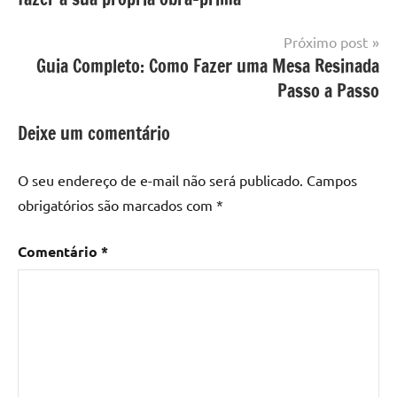
Post
com
resina
,
Próximo post
Mesa
Guia Completo: Como Fazer uma Mesa Resinada
com
Passo a Passo
resina
epoxi
,
Deixe um comentário
mesa
de
O seu endereço de e-mail não será publicado.
Campos
madeira
,
obrigatórios são marcados com
*
Mesa
de
Comentário
*
madeira
com
resina
,
Mesa
de
madeira
com