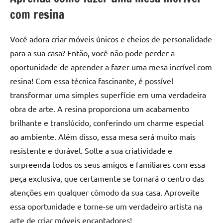
de
com resina
resinada
de
Você adora criar móveis únicos e cheios de personalidade
alta
para a sua casa? Então, você não pode perder a
qualidade,
como
oportunidade de aprender a fazer uma mesa incrível com
as
resina! Com essa técnica fascinante, é possível
populares
transformar uma simples superfície em uma verdadeira
River
obra de arte. A resina proporciona um acabamento
Tables
brilhante e translúcido, conferindo um charme especial
e
ao ambiente. Além disso, essa mesa será muito mais
mesas
de
resistente e durável. Solte a sua criatividade e
tampinhas
surpreenda todos os seus amigos e familiares com essa
resinadas.
peça exclusiva, que certamente se tornará o centro das
atenções em qualquer cômodo da sua casa. Aproveite
essa oportunidade e torne-se um verdadeiro artista na
arte de criar móveis encantadores!