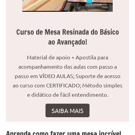
seu
ambiente
com
peças
Curso de Mesa Resinada do Básico
únicas.
Nosso
ao Avançado!
conteúdo
é
Material de apoio + Apostila para
focado
acompanhamento das aulas com passo a
em
apresentar
passo em VÍDEO AULAS; Suporte de acesso
as
ao curso com CERTIFICADO; Método simples
melhores
e didático de fácil entendimento.
práticas
e
SAIBA MAIS
tendências
para
criar
mesa
Aprenda como fazer uma mesa incrível