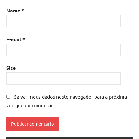
de
Nome
*
resina
com
madeira
,
mesa
E-mail
*
de
resina
epoxi
,
mesa
Site
resinada
,
Mesas
de
madeira
Salvar meus dados neste navegador para a próxima
resinadas
,
vez que eu comentar.
mesas
resinadas