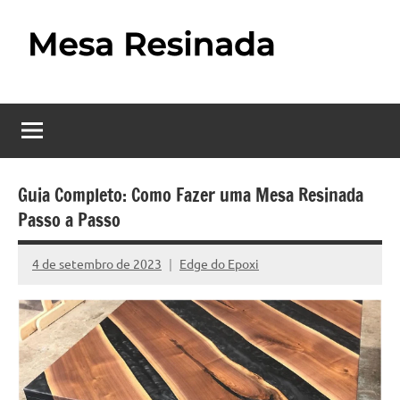
Pular
para
o
Mesa
Descubra
conteúdo
o
Resinada
fascinante
mundo
–
das
Como
mesas
Guia Completo: Como Fazer uma Mesa Resinada
resinadas,
Passo a Passo
Fazer
onde
uma
a
4 de setembro de 2023
Edge do Epoxi
Nenhum
elegância
Mesa
Comentário
da
madeira
Resinada
se
Passo
encontra
com