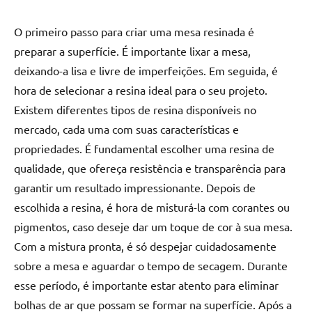
de
jantar
O primeiro passo para criar uma mesa resinada é
de
preparar a superfície. É importante lixar a mesa,
resina
deixando-a lisa e livre de imperfeições. Em seguida, é
e
hora de selecionar a resina ideal para o seu projeto.
as
inovadoras
Existem diferentes tipos de resina disponíveis no
mesas
mercado, cada uma com suas características e
cascata
propriedades. É fundamental escolher uma resina de
resinadas.
qualidade, que ofereça resistência e transparência para
Quer
garantir um resultado impressionante. Depois de
esteja
escolhida a resina, é hora de misturá-la com corantes ou
à
procura
pigmentos, caso deseje dar um toque de cor à sua mesa.
de
Com a mistura pronta, é só despejar cuidadosamente
uma
sobre a mesa e aguardar o tempo de secagem. Durante
mesa
esse período, é importante estar atento para eliminar
redonda
bolhas de ar que possam se formar na superfície. Após a
para