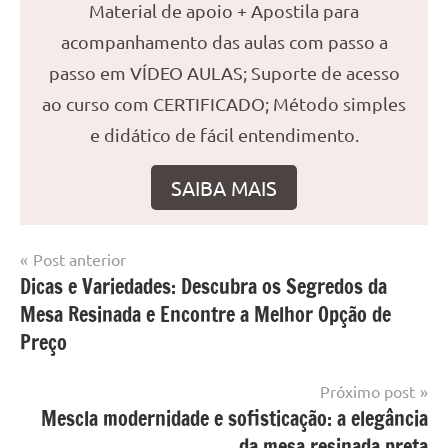
Material de apoio + Apostila para
acompanhamento das aulas com passo a
passo em VÍDEO AULAS; Suporte de acesso
ao curso com CERTIFICADO; Método simples
e didático de fácil entendimento.
SAIBA MAIS
Navegação
Post anterior
Marcado
Mesa
Dicas e Variedades: Descubra os Segredos da
de
com
resinada
Mesa Resinada e Encontre a Melhor Opção de
mesa
Post
com
Preço
resina
,
Mesa
Próximo post
com
Mescla modernidade e sofisticação: a elegância
resina
da mesa resinada preta