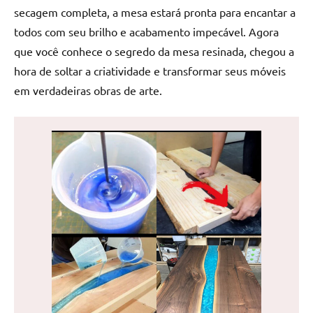
secagem completa, a mesa estará pronta para encantar a
reuniões
ou
todos com seu brilho e acabamento impecável. Agora
uma
que você conhece o segredo da mesa resinada, chegou a
mesa
hora de soltar a criatividade e transformar seus móveis
de
em verdadeiras obras de arte.
jantar
para
8
lugares,
aqui
você
encontrará
tudo
o
que
precisa
para
transformar