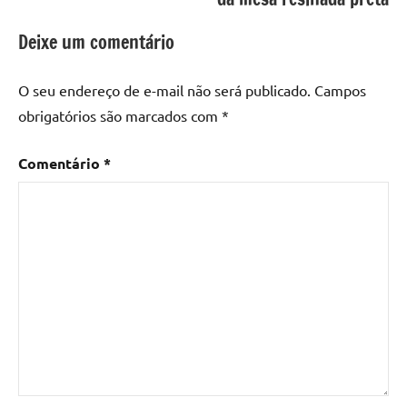
epoxi
,
mesa
Deixe um comentário
de
madeira
,
O seu endereço de e-mail não será publicado.
Campos
Mesa
obrigatórios são marcados com
*
de
madeira
com
Comentário
*
resina
,
Mesa
de
madeira
com
resina
epoxi
,
Mesa
de
resina
,
Mesa