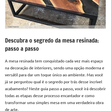
a
a
criatividade
passo
da
resina.
Explore
nossas
dicas
Descubra o segredo da mesa resinada:
e
passo a passo
inspirações
sobre
mesa
A mesa resinada tem conquistado cada vez mais espaço
de
na decoração de interiores, sendo uma opção moderna e
madeira
versátil para dar um toque único ao ambiente. Mas você
de
já se perguntou qual é o segredo por trás desse incrível
resina,
acabamento? Neste guia passo a passo, você irá descobrir
incluindo
todas as etapas desse processo encantador e como
designs
de
transformar uma simples mesa em uma verdadeira obra
mesas
de arte.