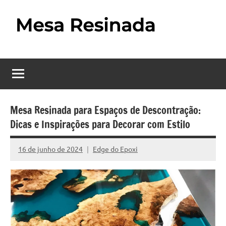
Pular
para
o
Mesa
Descubra
conteúdo
o
Resinada
fascinante
mundo
–
das
Como
mesas
Mesa Resinada para Espaços de Descontração:
resinadas,
Dicas e Inspirações para Decorar com Estilo
Fazer
onde
uma
a
16 de junho de 2024
Edge do Epoxi
Nenhum
elegância
Mesa
Comentário
da
madeira
Resinada
se
Passo
encontra
com