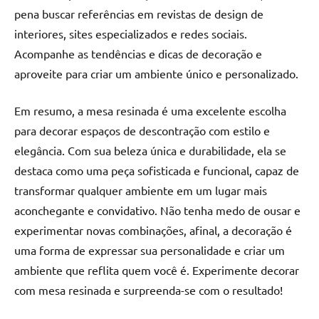
de
pena buscar referências em revistas de design de
resinada
interiores, sites especializados e redes sociais.
de
Acompanhe as tendências e dicas de decoração e
alta
aproveite para criar um ambiente único e personalizado.
qualidade,
como
Em resumo, a mesa resinada é uma excelente escolha
as
populares
para decorar espaços de descontração com estilo e
River
elegância. Com sua beleza única e durabilidade, ela se
Tables
destaca como uma peça sofisticada e funcional, capaz de
e
transformar qualquer ambiente em um lugar mais
mesas
aconchegante e convidativo. Não tenha medo de ousar e
de
experimentar novas combinações, afinal, a decoração é
tampinhas
resinadas.
uma forma de expressar sua personalidade e criar um
ambiente que reflita quem você é. Experimente decorar
com mesa resinada e surpreenda-se com o resultado!