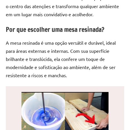
de
o centro das atenções e transforma qualquer ambiente
jantar
em um lugar mais convidativo e acolhedor.
de
resina
Por que escolher uma mesa resinada?
e
as
A mesa resinada é uma opção versátil e durável, ideal
inovadoras
para áreas externas e internas. Com sua superfície
mesas
brilhante e translúcida, ela confere um toque de
cascata
resinadas.
modernidade e sofisticação ao ambiente, além de ser
Quer
resistente a riscos e manchas.
esteja
à
procura
de
uma
mesa
redonda
para