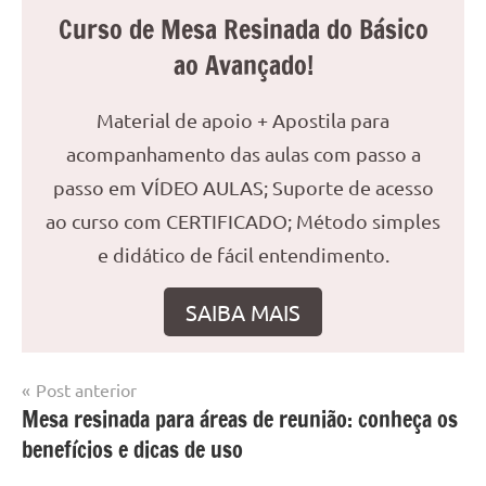
Curso de Mesa Resinada do Básico
ao Avançado!
Material de apoio + Apostila para
acompanhamento das aulas com passo a
passo em VÍDEO AULAS; Suporte de acesso
ao curso com CERTIFICADO; Método simples
e didático de fácil entendimento.
SAIBA MAIS
Navegação
Post anterior
Marcado
Mesa
Mesa resinada para áreas de reunião: conheça os
de
com
resinada
benefícios e dicas de uso
mesa
Post
com