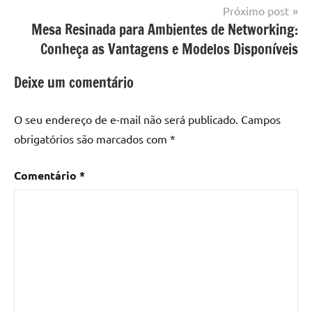
resina
,
Próximo post
Mesa
Mesa Resinada para Ambientes de Networking:
com
Conheça as Vantagens e Modelos Disponíveis
resina
epoxi
,
Deixe um comentário
mesa
de
O seu endereço de e-mail não será publicado.
Campos
madeira
,
obrigatórios são marcados com
*
Mesa
de
Comentário
*
madeira
com
resina
,
Mesa
de
madeira
com
resina
epoxi
,