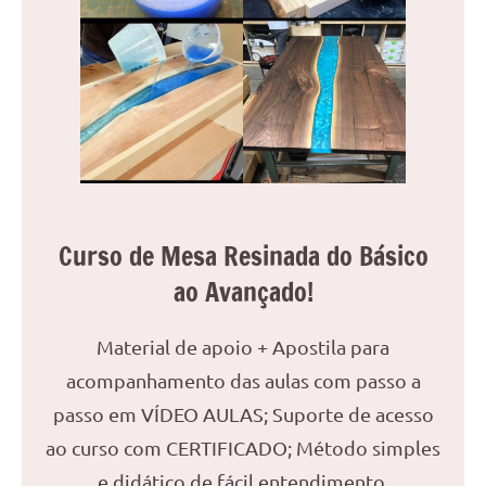
reuniões
ou
uma
mesa
de
jantar
para
8
lugares,
Curso de Mesa Resinada do Básico
aqui
você
ao Avançado!
encontrará
tudo
Material de apoio + Apostila para
o
acompanhamento das aulas com passo a
que
precisa
passo em VÍDEO AULAS; Suporte de acesso
para
ao curso com CERTIFICADO; Método simples
transformar
e didático de fácil entendimento.