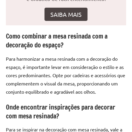
seu
ambiente
SAIBA MAIS
com
peças
únicas.
Como combinar a mesa resinada com a
Nosso
decoração do espaço?
conteúdo
é
focado
Para harmonizar a mesa resinada com a decoração do
em
espaço, é importante levar em consideração o estilo e as
apresentar
cores predominantes. Opte por cadeiras e acessórios que
as
complementem o visual da mesa, proporcionando um
melhores
conjunto equilibrado e agradável aos olhos.
práticas
e
Onde encontrar inspirações para decorar
tendências
com mesa resinada?
para
criar
mesa
Para se inspirar na decoração com mesa resinada, vale a