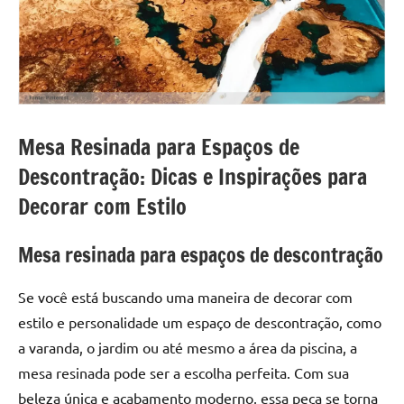
a
a
criatividade
passo
da
resina.
Explore
nossas
dicas
Mesa Resinada para Espaços de
e
Descontração: Dicas e Inspirações para
inspirações
sobre
Decorar com Estilo
mesa
de
Mesa resinada para espaços de descontração
madeira
de
Se você está buscando uma maneira de decorar com
resina,
estilo e personalidade um espaço de descontração, como
incluindo
a varanda, o jardim ou até mesmo a área da piscina, a
designs
de
mesa resinada pode ser a escolha perfeita. Com sua
mesas
beleza única e acabamento moderno, essa peça se torna