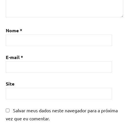
Mesa
de
resina
,
Mesa
Nome
*
de
resina
com
madeira
,
E-mail
*
mesa
de
resina
epoxi
,
Site
mesa
resinada
,
Mesas
de
Salvar meus dados neste navegador para a próxima
madeira
vez que eu comentar.
resinadas
,