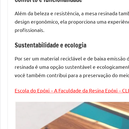
melhores
práticas
Além da beleza e resistência, a mesa resinada ta
e
design ergonômico, ela proporciona uma experiênc
tendências
profissionais.
para
criar
Sustentabilidade e ecologia
mesa
de
Por ser um material reciclável e de baixa emissão d
resinada
resinada é uma opção sustentável e ecologicament
de
você também contribui para a preservação do mei
alta
qualidade,
como
Escola do Epóxi – A Faculdade da Resina Epóxi – C
as
populares
River
Tables
e