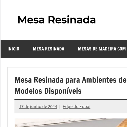
Pular
para
o
Mes
Descubra
conteúdo
o
Resi
fascinante
mundo
INICIO
MESA RESINADA
MESAS DE MADEIRA COM
das
–
mesas
resinadas,
Com
onde
Mesa Resinada para Ambientes de
a
Faze
Modelos Disponíveis
elegância
da
uma
madeira
17 de junho de 2024
Edge do Epoxi
Nenhum
se
Comentário
Mes
encontra
com