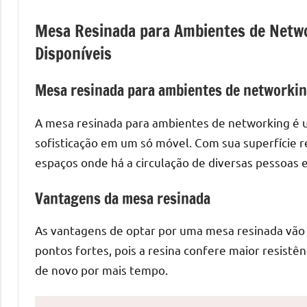
de
Mesa Resinada para Ambientes de Netw
mesas
de
Disponíveis
jantar
de
Mesa resinada para ambientes de networki
resina
e
A mesa resinada para ambientes de networking é 
as
sofisticação em um só móvel. Com sua superfície res
inovadoras
espaços onde há a circulação de diversas pessoas 
mesas
cascata
Vantagens da mesa resinada
resinadas.
Quer
As vantagens de optar por uma mesa resinada vão 
esteja
pontos fortes, pois a resina confere maior resist
à
de novo por mais tempo.
procura
de