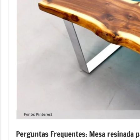
mesas
de
tampinhas
resinadas.
Perguntas Frequentes: Mesa resinada p