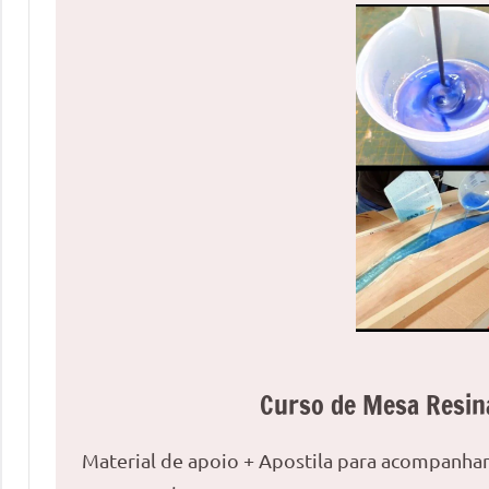
uma
mesa
redonda
para
reuniões
ou
uma
mesa
de
jantar
para
8
lugares,
aqui
Curso de Mesa Resin
você
encontrará
Material de apoio + Apostila para acompanh
tudo