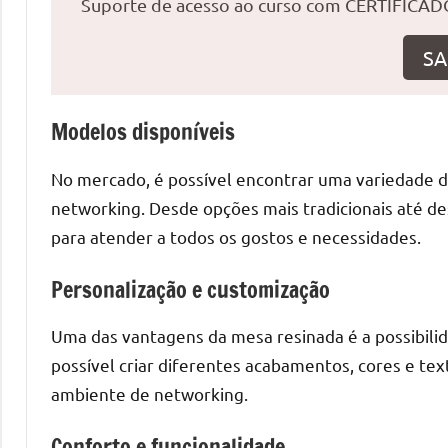
Suporte de acesso ao curso com CERTIFICADO
o
que
SA
precisa
para
transforma
Modelos disponíveis
seu
ambiente
No mercado, é possível encontrar uma variedade 
com
networking. Desde opções mais tradicionais até de
peças
para atender a todos os gostos e necessidades.
únicas.
Nosso
Personalização e customização
conteúdo
é
Uma das vantagens da mesa resinada é a possibilid
focado
possível criar diferentes acabamentos, cores e te
em
ambiente de networking.
apresentar
as
Conforto e funcionalidade