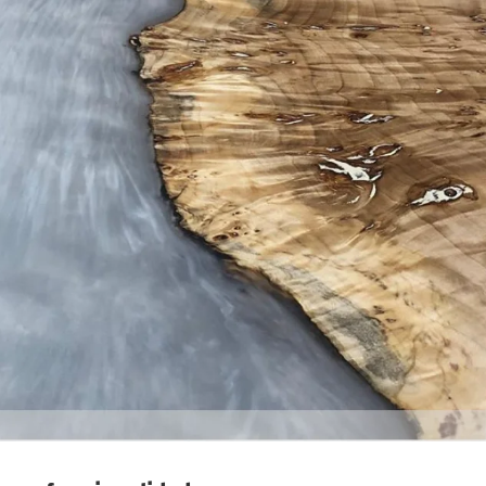
nada
e
o
o