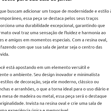
 que buscam adicionar um toque de modernidade e estilo 
emporâneo, essa peça se destaca pelos seus traços
oporciona uma durabilidade excepcional, garantindo que
ormato oval traz uma sensação de fluidez e harmonia ao
res e amigos em momentos especiais. Com a resina oval,
 fazendo com que sua sala de jantar seja o centro das
vida.
 você está apostando em um elemento versátil e
te o ambiente. Seu design inovador e minimalista
estilos de decoração, seja ele moderno, clássico ou
nchas e arranhões, o que a torna ideal para o uso diário e
 mesa de madeira ou metal, essa peça será o destaque
ginalidade. Invista na resina oval e crie uma sala de
 uma experiência única e memorável.