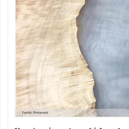
Resi
a
criatividad
da
Pass
resina.
Explore
a
nossas
dicas
pass
e
inspirações
sobre
mesa
de
madeira
de
resina,
incluindo
designs