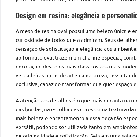
mesas
Design em resina: elegância e personali
de
tampinhas
resinadas.
A mesa de resina oval possui uma beleza única e e
curiosidade de todos que a admiram. Seus detalhes
sensação de sofisticação e elegância aos ambientes
ao formato oval trazem um charme especial, comb
decoração, desde os mais clássicos aos mais moder
verdadeiras obras de arte da natureza, ressaltand
exclusiva, capaz de transformar qualquer espaço
A atenção aos detalhes é o que mais encanta na me
das bordas, na escolha das cores ou na textura da
mais beleza e encantamento a essa peça tão espec
versátil, podendo ser utilizada tanto em ambient
de originalidade e sofisticação. Seja em uma sala