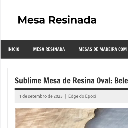
Pular
para
o
Mes
Descubra
conteúdo
o
Resi
fascinante
mundo
INICIO
MESA RESINADA
MESAS DE MADEIRA COM
das
–
mesas
resinadas,
Com
onde
Sublime Mesa de Resina Oval: Bele
a
Faze
elegância
1 de setembro de 2023
Edge do Epoxi
da
Nenhum
uma
madeira
Comentário
se
Mes
encontra
com