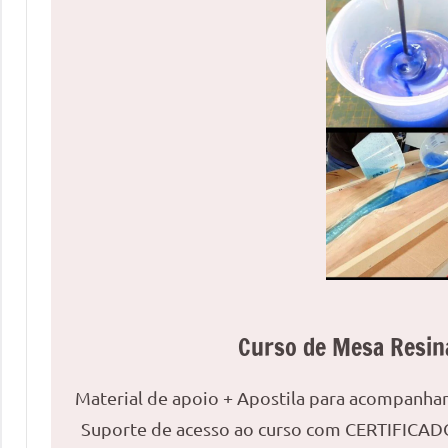
uma
mesa
redonda
para
reuniões
ou
uma
mesa
de
jantar
para
8
lugares,
Curso de Mesa Resin
aqui
você
Material de apoio + Apostila para acompanh
encontrará
Suporte de acesso ao curso com CERTIFICADO
tudo