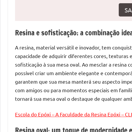
o
SA
que
precisa
para
Resina e sofisticação: a combinação ide
transforma
seu
A resina, material versátil e inovador, tem conqu
ambiente
com
capacidade de adquirir diferentes cores, texturas 
peças
sofisticação à sua mesa oval. Ao mesclar a resina
únicas.
possível criar um ambiente elegante e contemporân
Nosso
garantem que sua mesa manterá seu aspecto impecá
conteúdo
com amigos ou para momentos especiais em família
é
tornará sua mesa oval o destaque de qualquer am
focado
em
Escola do Epóxi – A Faculdade da Resina Epóxi – C
apresentar
as
Resina oval: um toque de modernidade e 