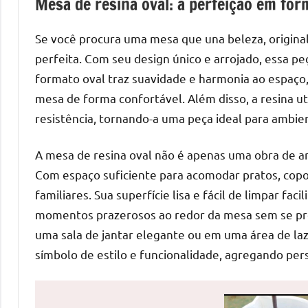
Mesa de resina oval: a perfeição em for
de
mesas
Se você procura uma mesa que una beleza, original
de
perfeita. Com seu design único e arrojado, essa pe
jantar
formato oval traz suavidade e harmonia ao espaç
de
mesa de forma confortável. Além disso, a resina ut
resina
resistência, tornando-a uma peça ideal para ambie
e
as
A mesa de resina oval não é apenas uma obra de ar
inovadoras
mesas
Com espaço suficiente para acomodar pratos, copos 
cascata
familiares. Sua superfície lisa e fácil de limpar fa
resinadas.
momentos prazerosos ao redor da mesa sem se pre
Quer
uma sala de jantar elegante ou em uma área de laze
esteja
símbolo de estilo e funcionalidade, agregando pe
à
procura
de