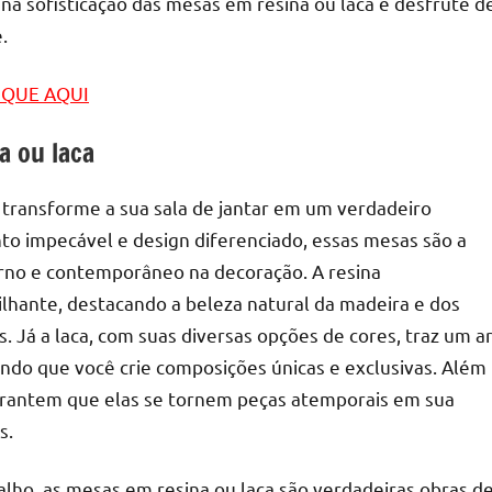
e na sofisticação das mesas em resina ou laca e desfrute d
.
LIQUE AQUI
a ou laca
 transforme a sua sala de jantar em um verdadeiro
to impecável e design diferenciado, essas mesas são a
rno e contemporâneo na decoração. A resina
lhante, destacando a beleza natural da madeira e dos
. Já a laca, com suas diversas opções de cores, traz um a
ndo que você crie composições únicas e exclusivas. Além
 garantem que elas se tornem peças atemporais em sua
s.
alho, as mesas em resina ou laca são verdadeiras obras d