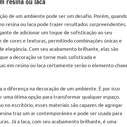
 resina ou laca
ração de um ambiente pode ser um desafio. Porém, quand
omo resina ou laca pode trazer resultados surpreendentes.
nte de adicionar um toque de sofisticação ao seu
e de cores e texturas, permitindo combinações únicas e
de elegância. Com seu acabamento brilhante, elas são
ue a decoração se torne mais sofisticada e
esas em resina ou laca certamente serão o elemento-chav
 a diferença na decoração de um ambiente. É por isso
er uma ótima opção para transformar qualquer espaço.
mo no escritório, esses materiais são capazes de agregar
resina traz um ar contemporâneo e pode ser usada para
uras. Já a laca, com seu acabamento brilhante, é uma