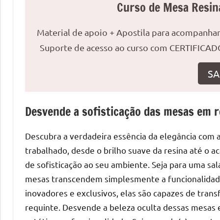
o
Curso de Mesa Resin
que
precisa
Material de apoio + Apostila para acompanh
para
Suporte de acesso ao curso com CERTIFICADO
transforma
seu
SA
ambiente
com
peças
Desvende a sofisticação das mesas em r
únicas.
Nosso
Descubra a verdadeira essência da elegância com 
conteúdo
trabalhado, desde o brilho suave da resina até o 
é
de sofisticação ao seu ambiente. Seja para uma sal
focado
mesas transcendem simplesmente a funcionalidade
em
inovadores e exclusivos, elas são capazes de tra
apresentar
requinte. Desvende a beleza oculta dessas mesas e
as