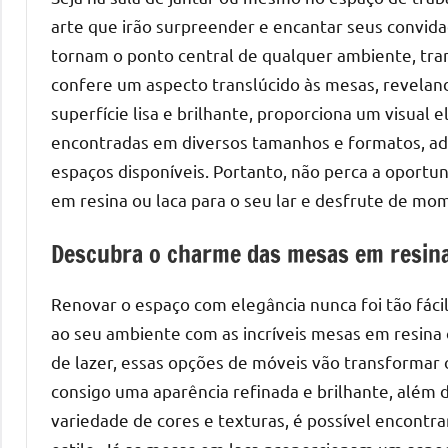
mesas
arte que irão surpreender e encantar seus convid
de
tornam o ponto central de qualquer ambiente, tran
tampinhas
confere um aspecto translúcido às mesas, revelando
resinadas.
superfície lisa e brilhante, proporciona um visual
encontradas em diversos tamanhos e formatos, ad
espaços disponíveis. Portanto, não perca a oportu
em resina ou laca para o seu lar e desfrute de mo
Descubra o charme das mesas em resina
Renovar o espaço com elegância nunca foi tão fáci
ao seu ambiente com as incríveis mesas em resina ou
de lazer, essas opções de móveis vão transformar
consigo uma aparência refinada e brilhante, além 
variedade de cores e texturas, é possível encontr