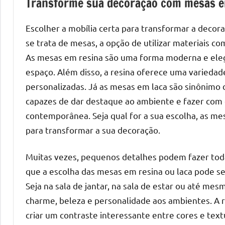
Transforme sua decoração com mesas em
de
mesas
Escolher a mobília certa para transformar a deco
de
se trata de mesas, a opção de utilizar materiais c
jantar
As mesas em resina são uma forma moderna e elega
de
espaço. Além disso, a resina oferece uma variedad
resina
personalizadas. Já as mesas em laca são sinônimo 
e
capazes de dar destaque ao ambiente e fazer com q
as
inovadoras
contemporânea. Seja qual for a sua escolha, as m
mesas
para transformar a sua decoração.
cascata
resinadas.
Muitas vezes, pequenos detalhes podem fazer toda
Quer
que a escolha das mesas em resina ou laca pode s
esteja
Seja na sala de jantar, na sala de estar ou até mes
à
charme, beleza e personalidade aos ambientes. A 
procura
criar um contraste interessante entre cores e text
de