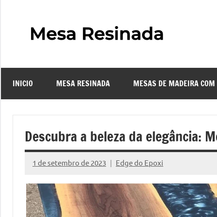
Pular
para
o
Mes
Descubra
conteúdo
o
Resi
fascinante
mundo
INICIO
MESA RESINADA
MESAS DE MADEIRA COM
das
–
mesas
resinadas,
Com
onde
Descubra a beleza da elegância: M
a
Faze
elegância
1 de setembro de 2023
Edge do Epoxi
da
Nenhum
uma
madeira
Comentário
se
Mes
encontra
com