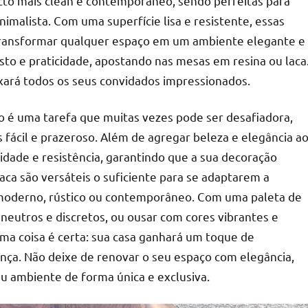
cto mais clean e contemporâneo, sendo perfeitas para
malista. Com uma superfície lisa e resistente, essas
 transformar qualquer espaço em um ambiente elegante e
sto e praticidade, apostando nas mesas em resina ou laca
xará todos os seus convidados impressionados.
o é uma tarefa que muitas vezes pode ser desafiadora,
 fácil e prazeroso. Além de agregar beleza e elegância a
ade e resistência, garantindo que a sua decoração
ca são versáteis o suficiente para se adaptarem a
o, moderno, rústico ou contemporâneo. Com uma paleta de
 neutros e discretos, ou ousar com cores vibrantes e
a coisa é certa: sua casa ganhará um toque de
ença. Não deixe de renovar o seu espaço com elegância,
u ambiente de forma única e exclusiva.