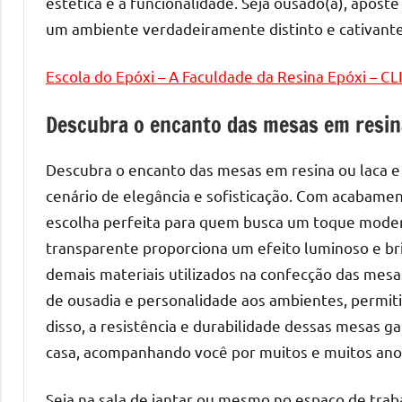
melhores
estética e a funcionalidade. Seja ousado(a), apost
práticas
um ambiente verdadeiramente distinto e cativante
e
tendências
Escola do Epóxi – A Faculdade da Resina Epóxi – C
para
criar
Descubra o encanto das mesas em resin
mesa
de
Descubra o encanto das mesas em resina ou laca e
resinada
cenário de elegância e sofisticação. Com acabamen
de
escolha perfeita para quem busca um toque mode
alta
transparente proporciona um efeito luminoso e bri
qualidade,
demais materiais utilizados na confecção das mesas
como
de ousadia e personalidade aos ambientes, permiti
as
disso, a resistência e durabilidade dessas mesas
populares
River
casa, acompanhando você por muitos e muitos ano
Tables
e
Seja na sala de jantar ou mesmo no espaço de trab