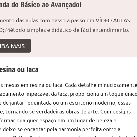
ada do Básico ao Avançado!
amento das aulas com passo a passo em VÍDEO AULAS;
; Método simples e didático de fácil entendimento.
r
IBA MAIS
esina ou laca
as mesas em resina ou laca. Cada detalhe minuciosament
acabamento impecável da laca, proporciona um toque únic
a de jantar requintada ou um escritório moderno, essas
, tornando-se verdadeiras obras de arte. Com designs
nsformar qualquer espaço em um lugar de beleza e
 deixe-se encantar pela harmonia perfeita entre a