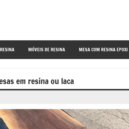
a
nada
 RESINA
MÓVEIS DE RESINA
MESA COM RESINA EPOXI
o
esas em resina ou laca
r
a