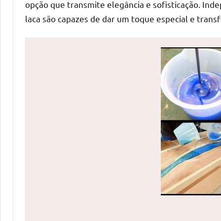
opção que transmite elegância e sofisticação. Ind
uma
laca são capazes de dar um toque especial e tra
mesa
redonda
para
reuniões
ou
uma
mesa
de
jantar
para
8
lugares,
aqui
você
encontrará
tudo