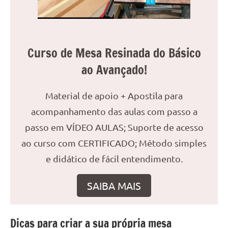
reuniões
ou
uma
mesa
Curso de Mesa Resinada do Básico
de
ao Avançado!
jantar
para
Material de apoio + Apostila para
8
lugares,
acompanhamento das aulas com passo a
aqui
passo em VÍDEO AULAS; Suporte de acesso
você
ao curso com CERTIFICADO; Método simples
encontrará
tudo
e didático de fácil entendimento.
o
que
SAIBA MAIS
precisa
para
transformar
Dicas para criar a sua própria mesa