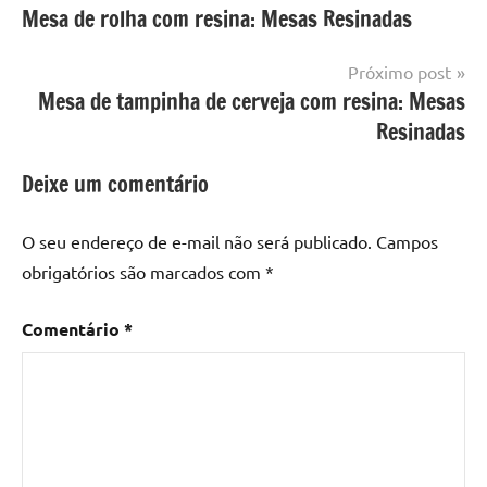
Mesa
Mesa de rolha com resina: Mesas Resinadas
de
com
resinada
mesa
Post
Próximo post
com
Mesa de tampinha de cerveja com resina: Mesas
resina
,
Mesa
Resinadas
com
resina
Deixe um comentário
epoxi
,
mesa
O seu endereço de e-mail não será publicado.
Campos
de
obrigatórios são marcados com
*
madeira
,
Mesa
Comentário
*
de
madeira
com
resina
,
Mesa
de