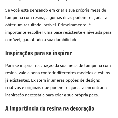
seu
ambiente
Se você está pensando em criar a sua própria mesa de
com
tampinha com resina, algumas dicas podem te ajudar a
peças
obter um resultado incrível. Primeiramente, é
únicas.
importante escolher uma base resistente e nivelada para
Nosso
conteúdo
o móvel, garantindo a sua durabilidade.
é
Inspirações para se inspirar
focado
em
apresentar
Para se inspirar na criação da sua mesa de tampinha com
as
resina, vale a pena conferir diferentes modelos e estilos
melhores
já existentes. Existem inúmeras opções de designs
práticas
criativos e originais que podem te ajudar a encontrar a
e
inspiração necessária para criar a sua própria peça.
tendências
para
A importância da resina na decoração
criar
mesa