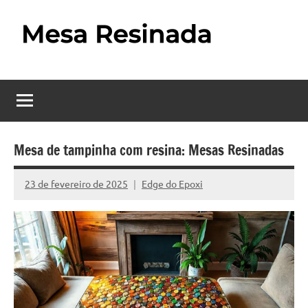
Pular
para
o
Mesa
Descubra
conteúdo
o
Resinada
fascinante
mundo
–
das
Como
mesas
Mesa de tampinha com resina: Mesas Resinadas
resinadas,
Fazer
onde
23 de fevereiro de 2025
Edge do Epoxi
Nenhum
uma
a
Comentário
elegância
Mesa
da
madeira
Resinada
se
Passo
encontra
com