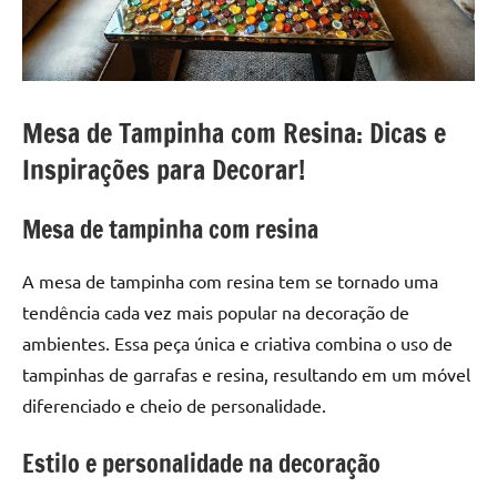
a
a
criatividade
passo
da
resina.
Explore
Mesa de Tampinha com Resina: Dicas e
nossas
Inspirações para Decorar!
dicas
e
inspirações
Mesa de tampinha com resina
sobre
mesa
A mesa de tampinha com resina tem se tornado uma
de
tendência cada vez mais popular na decoração de
madeira
ambientes. Essa peça única e criativa combina o uso de
de
tampinhas de garrafas e resina, resultando em um móvel
resina,
incluindo
diferenciado e cheio de personalidade.
designs
Estilo e personalidade na decoração
de
mesas