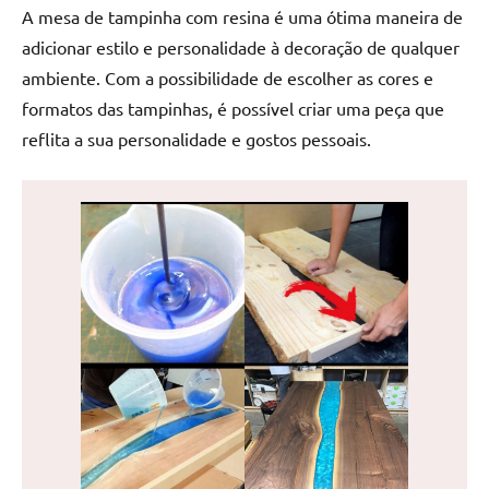
de
A mesa de tampinha com resina é uma ótima maneira de
jantar
adicionar estilo e personalidade à decoração de qualquer
de
ambiente. Com a possibilidade de escolher as cores e
resina
formatos das tampinhas, é possível criar uma peça que
e
reflita a sua personalidade e gostos pessoais.
as
inovadoras
mesas
cascata
resinadas.
Quer
esteja
à
procura
de
uma
mesa
redonda
para