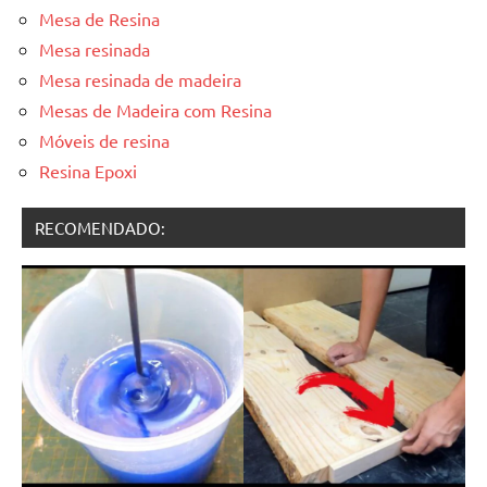
Mesa de Resina
Mesa resinada
Mesa resinada de madeira
Mesas de Madeira com Resina
Móveis de resina
Resina Epoxi
RECOMENDADO: