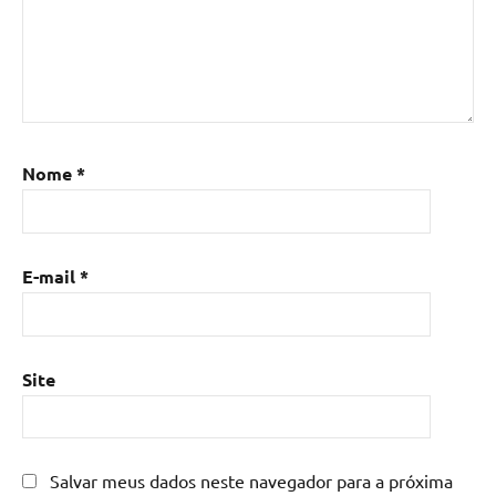
madeira
com
resina
epoxi
,
Mesa
de
resina
,
Nome
*
Mesa
de
resina
com
E-mail
*
madeira
,
mesa
de
resina
Site
epoxi
,
mesa
resinada
,
Salvar meus dados neste navegador para a próxima
Mesas