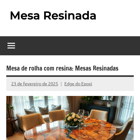
Pular
para
o
Mesa
Descubra
conteúdo
o
Resinada
fascinante
mundo
–
das
Como
mesas
Mesa de rolha com resina: Mesas Resinadas
resinadas,
Fazer
onde
23 de fevereiro de 2025
Edge do Epoxi
Nenhum
uma
a
Comentário
elegância
Mesa
da
madeira
Resinada
se
Passo
encontra
com