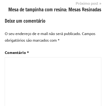
Post
Próximo post
com
Mesa de tampinha com resina: Mesas Resinadas
resina
,
Mesa
Deixe um comentário
com
resina
epoxi
,
O seu endereço de e-mail não será publicado.
Campos
mesa
obrigatórios são marcados com
*
de
madeira
,
Comentário
*
Mesa
de
madeira
com
resina
,
Mesa
de
madeira
com
resina