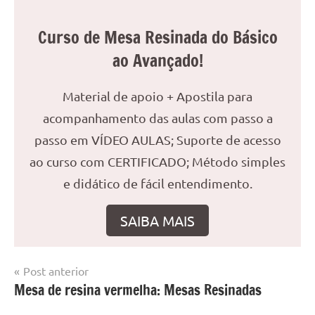
Curso de Mesa Resinada do Básico
ao Avançado!
Material de apoio + Apostila para
acompanhamento das aulas com passo a
passo em VÍDEO AULAS; Suporte de acesso
ao curso com CERTIFICADO; Método simples
e didático de fácil entendimento.
SAIBA MAIS
Navegação
Post anterior
Marcado
Mesa
Mesa de resina vermelha: Mesas Resinadas
de
com
resinada
mesa