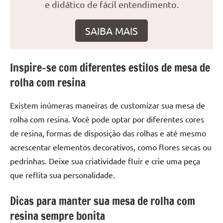
seu
e didático de fácil entendimento.
ambiente
com
SAIBA MAIS
peças
únicas.
Nosso
Inspire-se com diferentes estilos de mesa de
conteúdo
rolha com resina
é
focado
Existem inúmeras maneiras de customizar sua mesa de
em
rolha com resina. Você pode optar por diferentes cores
apresentar
de resina, formas de disposição das rolhas e até mesmo
as
melhores
acrescentar elementos decorativos, como flores secas ou
práticas
pedrinhas. Deixe sua criatividade fluir e crie uma peça
e
que reflita sua personalidade.
tendências
para
Dicas para manter sua mesa de rolha com
criar
resina sempre bonita
mesa