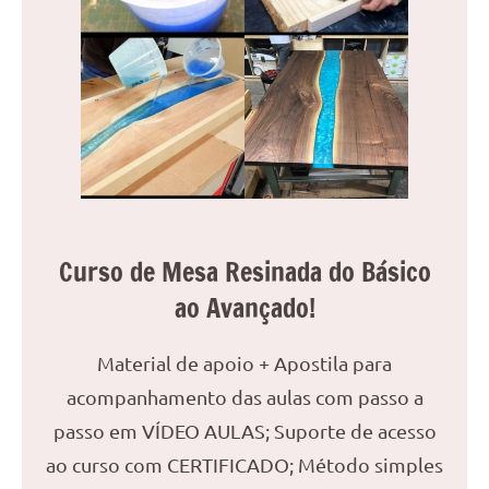
reuniões
ou
uma
mesa
de
jantar
para
8
lugares,
aqui
Curso de Mesa Resinada do Básico
você
ao Avançado!
encontrará
tudo
Material de apoio + Apostila para
o
que
acompanhamento das aulas com passo a
precisa
passo em VÍDEO AULAS; Suporte de acesso
para
ao curso com CERTIFICADO; Método simples
transformar