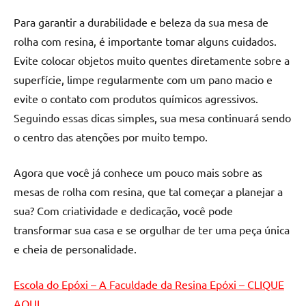
de
Para garantir a durabilidade e beleza da sua mesa de
resinada
rolha com resina, é importante tomar alguns cuidados.
de
alta
Evite colocar objetos muito quentes diretamente sobre a
qualidade,
superfície, limpe regularmente com um pano macio e
como
evite o contato com produtos químicos agressivos.
as
Seguindo essas dicas simples, sua mesa continuará sendo
populares
o centro das atenções por muito tempo.
River
Tables
Agora que você já conhece um pouco mais sobre as
e
mesas
mesas de rolha com resina, que tal começar a planejar a
de
sua? Com criatividade e dedicação, você pode
tampinhas
transformar sua casa e se orgulhar de ter uma peça única
resinadas.
e cheia de personalidade.
Escola do Epóxi – A Faculdade da Resina Epóxi – CLIQUE
AQUI