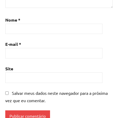
epoxi
,
Mesa
de
Nome
*
resina
,
Mesa
de
E-mail
*
resina
com
madeira
,
mesa
Site
de
resina
epoxi
,
mesa
Salvar meus dados neste navegador para a próxima
resinada
,
vez que eu comentar.
Mesas
de
madeira