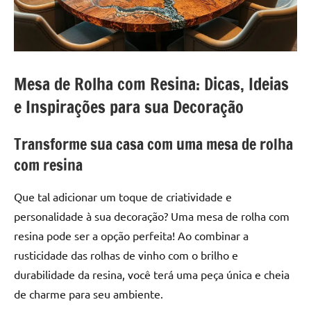
a
a
criatividade
passo
da
resina.
Explore
Mesa de Rolha com Resina: Dicas, Ideias
nossas
e Inspirações para sua Decoração
dicas
e
inspirações
Transforme sua casa com uma mesa de rolha
sobre
com resina
mesa
de
Que tal adicionar um toque de criatividade e
madeira
personalidade à sua decoração? Uma mesa de rolha com
de
resina pode ser a opção perfeita! Ao combinar a
resina,
incluindo
rusticidade das rolhas de vinho com o brilho e
designs
durabilidade da resina, você terá uma peça única e cheia
de
de charme para seu ambiente.
mesas