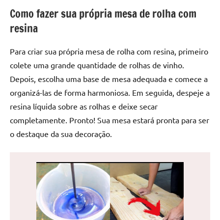
de
Como fazer sua própria mesa de rolha com
jantar
resina
de
resina
Para criar sua própria mesa de rolha com resina, primeiro
e
colete uma grande quantidade de rolhas de vinho.
as
inovadoras
Depois, escolha uma base de mesa adequada e comece a
mesas
organizá-las de forma harmoniosa. Em seguida, despeje a
cascata
resina líquida sobre as rolhas e deixe secar
resinadas.
completamente. Pronto! Sua mesa estará pronta para ser
Quer
o destaque da sua decoração.
esteja
à
procura
de
uma
mesa
redonda
para