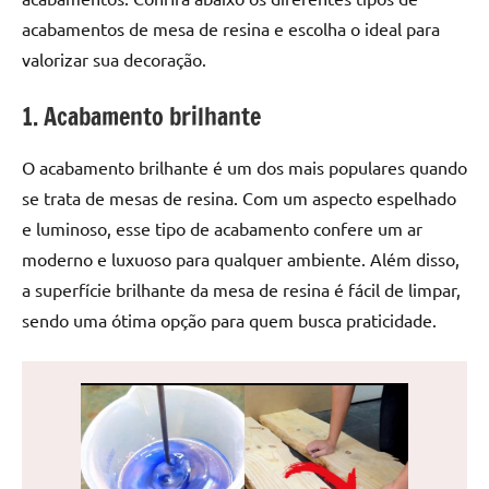
de
acabamentos de mesa de resina e escolha o ideal para
jantar
valorizar sua decoração.
de
resina
1. Acabamento brilhante
e
as
O acabamento brilhante é um dos mais populares quando
inovadoras
mesas
se trata de mesas de resina. Com um aspecto espelhado
cascata
e luminoso, esse tipo de acabamento confere um ar
resinadas.
moderno e luxuoso para qualquer ambiente. Além disso,
Quer
a superfície brilhante da mesa de resina é fácil de limpar,
esteja
sendo uma ótima opção para quem busca praticidade.
à
procura
de
uma
mesa
redonda
para