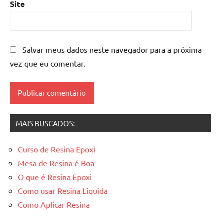
epoxi
,
Site
mesa
resinada
,
Mesas
de
Salvar meus dados neste navegador para a próxima
madeira
vez que eu comentar.
resinadas
,
mesas
resinadas
MAIS BUSCADOS:
Curso de Resina Epoxi
Mesa de Resina é Boa
O que é Resina Epoxi
Como usar Resina Liquida
Como Aplicar Resina