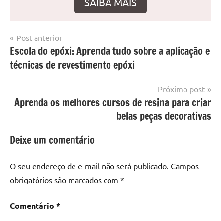
SAIBA MAIS
Navegação
Post anterior
Marcado
Mesa
Escola do epóxi: Aprenda tudo sobre a aplicação e
de
com
resinada
técnicas de revestimento epóxi
mesa
Post
com
resina
,
Próximo post
Mesa
Aprenda os melhores cursos de resina para criar
com
belas peças decorativas
resina
epoxi
,
Deixe um comentário
mesa
de
O seu endereço de e-mail não será publicado.
Campos
madeira
,
obrigatórios são marcados com
*
Mesa
de
Comentário
*
madeira
com