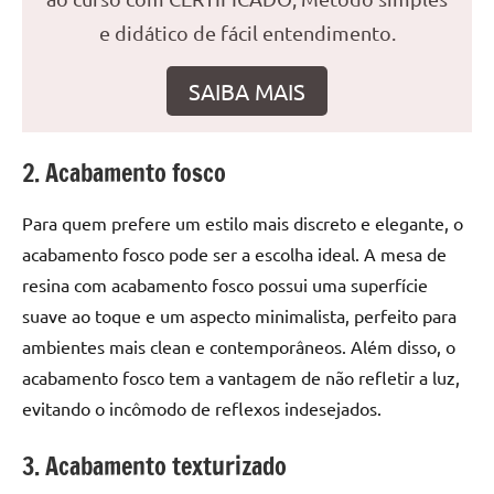
seu
ambiente
e didático de fácil entendimento.
com
peças
SAIBA MAIS
únicas.
Nosso
conteúdo
2. Acabamento fosco
é
focado
Para quem prefere um estilo mais discreto e elegante, o
em
acabamento fosco pode ser a escolha ideal. A mesa de
apresentar
resina com acabamento fosco possui uma superfície
as
suave ao toque e um aspecto minimalista, perfeito para
melhores
ambientes mais clean e contemporâneos. Além disso, o
práticas
e
acabamento fosco tem a vantagem de não refletir a luz,
tendências
evitando o incômodo de reflexos indesejados.
para
criar
3. Acabamento texturizado
mesa