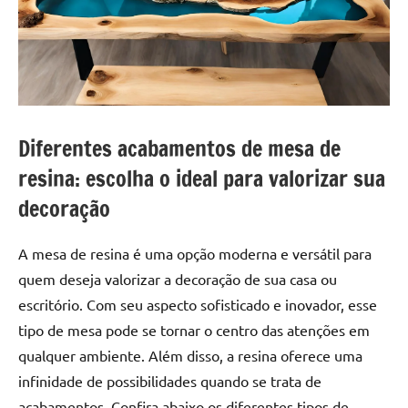
a
a
criatividade
passo
da
resina.
Explore
nossas
dicas
Diferentes acabamentos de mesa de
e
resina: escolha o ideal para valorizar sua
inspirações
sobre
decoração
mesa
de
A mesa de resina é uma opção moderna e versátil para
madeira
quem deseja valorizar a decoração de sua casa ou
de
escritório. Com seu aspecto sofisticado e inovador, esse
resina,
tipo de mesa pode se tornar o centro das atenções em
incluindo
designs
qualquer ambiente. Além disso, a resina oferece uma
de
infinidade de possibilidades quando se trata de
mesas
acabamentos. Confira abaixo os diferentes tipos de