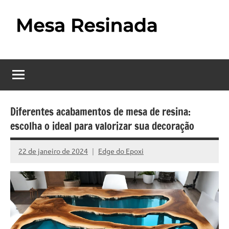
Pular
para
o
Mesa
Descubra
conteúdo
o
Resinada
fascinante
mundo
–
das
Como
mesas
Diferentes acabamentos de mesa de resina:
resinadas,
escolha o ideal para valorizar sua decoração
Fazer
onde
uma
a
22 de janeiro de 2024
Edge do Epoxi
Nenhum
elegância
Mesa
Comentário
da
madeira
Resinada
se
Passo
encontra
com