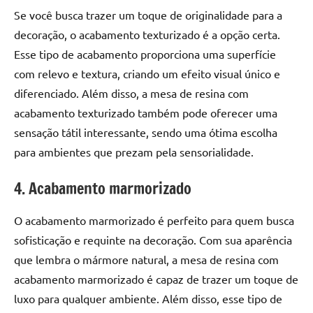
de
Se você busca trazer um toque de originalidade para a
resinada
decoração, o acabamento texturizado é a opção certa.
de
Esse tipo de acabamento proporciona uma superfície
alta
com relevo e textura, criando um efeito visual único e
qualidade,
como
diferenciado. Além disso, a mesa de resina com
as
acabamento texturizado também pode oferecer uma
populares
sensação tátil interessante, sendo uma ótima escolha
River
para ambientes que prezam pela sensorialidade.
Tables
e
4. Acabamento marmorizado
mesas
de
O acabamento marmorizado é perfeito para quem busca
tampinhas
sofisticação e requinte na decoração. Com sua aparência
resinadas.
que lembra o mármore natural, a mesa de resina com
acabamento marmorizado é capaz de trazer um toque de
luxo para qualquer ambiente. Além disso, esse tipo de