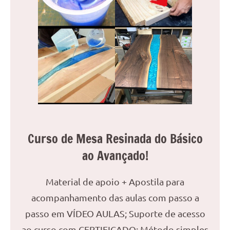
reuniões
ou
uma
mesa
de
jantar
para
8
lugares,
aqui
você
Curso de Mesa Resinada do Básico
encontrará
ao Avançado!
tudo
o
Material de apoio + Apostila para
que
precisa
acompanhamento das aulas com passo a
para
passo em VÍDEO AULAS; Suporte de acesso
transformar
ao curso com CERTIFICADO; Método simples