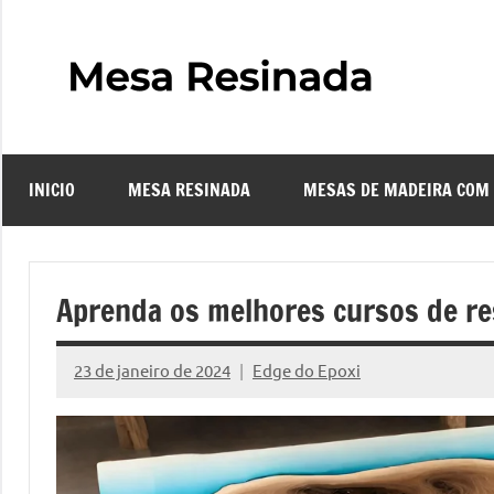
Pular
para
o
Mes
Descubra
conteúdo
o
Resi
fascinante
mundo
INICIO
MESA RESINADA
MESAS DE MADEIRA COM
das
–
mesas
resinadas,
Com
onde
Aprenda os melhores cursos de res
a
Faze
elegância
23 de janeiro de 2024
Edge do Epoxi
da
Nenhum
uma
madeira
Comentário
se
Mes
encontra
com