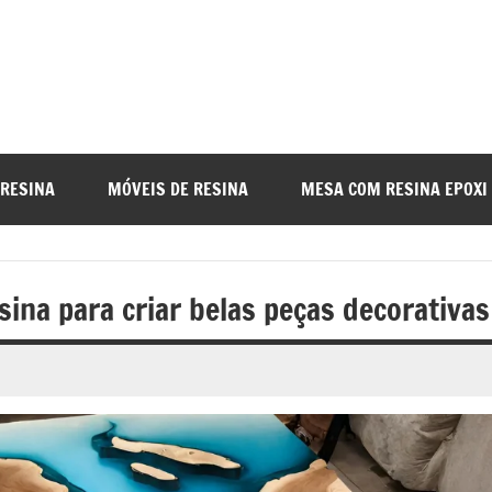
a
nada
 RESINA
MÓVEIS DE RESINA
MESA COM RESINA EPOXI
o
ina para criar belas peças decorativas
r
a