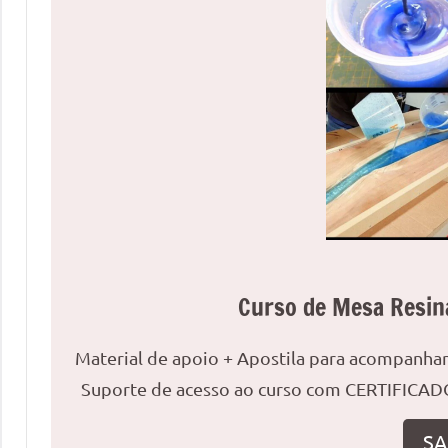
uma
mesa
redonda
para
reuniões
ou
uma
mesa
de
jantar
para
8
Curso de Mesa Resin
lugares,
aqui
Material de apoio + Apostila para acompanh
você
Suporte de acesso ao curso com CERTIFICADO
encontrará
tudo
SA