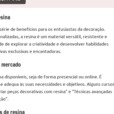
esina
r
érie de benefícios para os entusiastas da decoração.
nalizadas, a resina é um material versátil, resistente e
de de explorar a criatividade e desenvolver habilidades
ivas exclusivas e encantadoras.
o mercado
a disponíveis, seja de forma presencial ou online. É
e adequa às suas necessidades e objetivos. Alguns curso
iar peças decorativas com resina” e “Técnicas avançadas
ção”.
s de resina