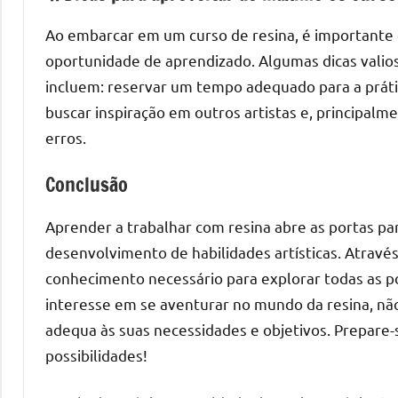
melhores
práticas
Ao embarcar em um curso de resina, é importante 
e
oportunidade de aprendizado. Algumas dicas valios
tendências
incluem: reservar um tempo adequado para a prátic
para
buscar inspiração em outros artistas e, principal
criar
erros.
mesa
de
Conclusão
resinada
de
Aprender a trabalhar com resina abre as portas par
alta
desenvolvimento de habilidades artísticas. Através
qualidade,
conhecimento necessário para explorar todas as po
como
as
interesse em se aventurar no mundo da resina, não
populares
adequa às suas necessidades e objetivos. Prepare-
River
possibilidades!
Tables
e