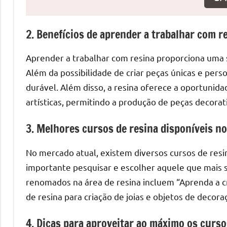
o
que
precisa
2. Benefícios de aprender a trabalhar com r
para
transforma
Aprender a trabalhar com resina proporciona uma s
seu
Além da possibilidade de criar peças únicas e perso
ambiente
durável. Além disso, a resina oferece a oportunida
com
artísticas, permitindo a produção de peças decorat
peças
únicas.
3. Melhores cursos de resina disponíveis n
Nosso
conteúdo
No mercado atual, existem diversos cursos de resin
é
importante pesquisar e escolher aquele que mais s
focado
renomados na área de resina incluem “Aprenda a cr
em
de resina para criação de joias e objetos de decora
apresentar
as
4. Dicas para aproveitar ao máximo os curso