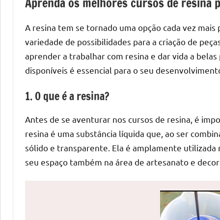
Aprenda os melhores cursos de resina p
de
mesas
A resina tem se tornado uma opção cada vez mais
de
variedade de possibilidades para a criação de peç
jantar
aprender a trabalhar com resina e dar vida a bela
de
disponíveis é essencial para o seu desenvolviment
resina
e
1. O que é a resina?
as
inovadoras
Antes de se aventurar nos cursos de resina, é im
mesas
resina é uma substância líquida que, ao ser combi
cascata
sólido e transparente. Ela é amplamente utilizada 
resinadas.
seu espaço também na área de artesanato e decor
Quer
esteja
à
procura
de