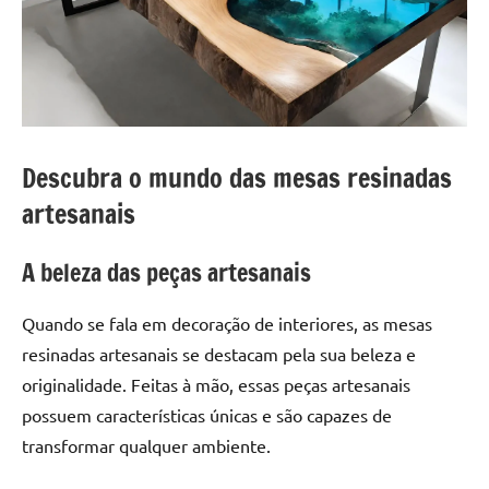
a
a
criatividade
passo
da
resina.
Explore
nossas
dicas
Descubra o mundo das mesas resinadas
e
artesanais
inspirações
sobre
A beleza das peças artesanais
mesa
de
madeira
Quando se fala em decoração de interiores, as mesas
de
resinadas artesanais se destacam pela sua beleza e
resina,
originalidade. Feitas à mão, essas peças artesanais
incluindo
possuem características únicas e são capazes de
designs
transformar qualquer ambiente.
de
mesas