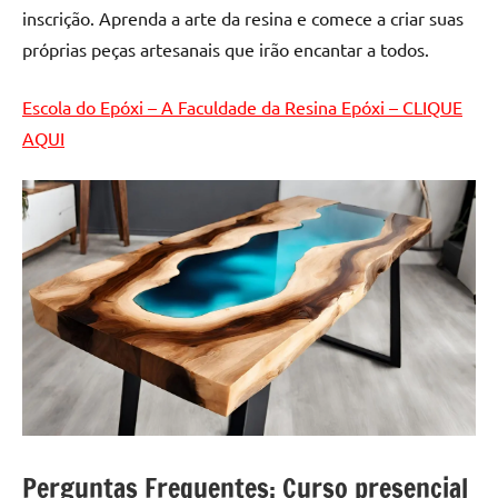
de
inscrição. Aprenda a arte da resina e comece a criar suas
resinada
próprias peças artesanais que irão encantar a todos.
de
alta
Escola do Epóxi – A Faculdade da Resina Epóxi – CLIQUE
qualidade,
AQUI
como
as
populares
River
Tables
e
mesas
de
tampinhas
resinadas.
Perguntas Frequentes: Curso presencial