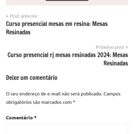
Navegação
Post anterior
Marcado
Mesa
Curso presencial mesas em resina: Mesas
de
com
resinada
Resinadas
mesa
Post
com
resina
,
Próximo post
Mesa
Curso presencial rj mesas resinadas 2024: Mesas
com
Resinadas
resina
epoxi
,
Deixe um comentário
mesa
de
O seu endereço de e-mail não será publicado.
Campos
madeira
,
obrigatórios são marcados com
*
Mesa
de
Comentário
*
madeira
com
resina
,