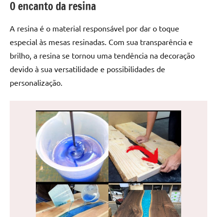
O encanto da resina
de
jantar
A resina é o material responsável por dar o toque
de
resina
especial às mesas resinadas. Com sua transparência e
e
brilho, a resina se tornou uma tendência na decoração
as
devido à sua versatilidade e possibilidades de
inovadoras
personalização.
mesas
cascata
resinadas.
Quer
esteja
à
procura
de
uma
mesa
redonda
para