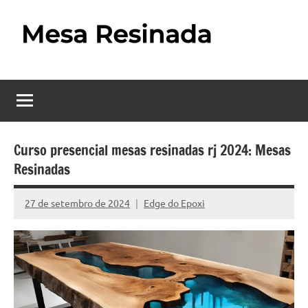
Pular
para
o
Mesa
Descubra
conteúdo
o
Resinada
fascinante
mundo
–
das
Como
mesas
Curso presencial mesas resinadas rj 2024: Mesas
resinadas,
Resinadas
Fazer
onde
uma
a
27 de setembro de 2024
Edge do Epoxi
Nenhum
elegância
Mesa
Comentário
da
madeira
Resinada
se
Passo
encontra
com