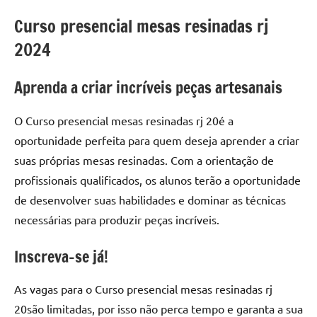
seu
ambiente
Curso presencial mesas resinadas rj
com
2024
peças
únicas.
Aprenda a criar incríveis peças artesanais
Nosso
conteúdo
O Curso presencial mesas resinadas rj 20é a
é
focado
oportunidade perfeita para quem deseja aprender a criar
em
suas próprias mesas resinadas. Com a orientação de
apresentar
profissionais qualificados, os alunos terão a oportunidade
as
de desenvolver suas habilidades e dominar as técnicas
melhores
necessárias para produzir peças incríveis.
práticas
e
Inscreva-se já!
tendências
para
As vagas para o Curso presencial mesas resinadas rj
criar
20são limitadas, por isso não perca tempo e garanta a sua
mesa