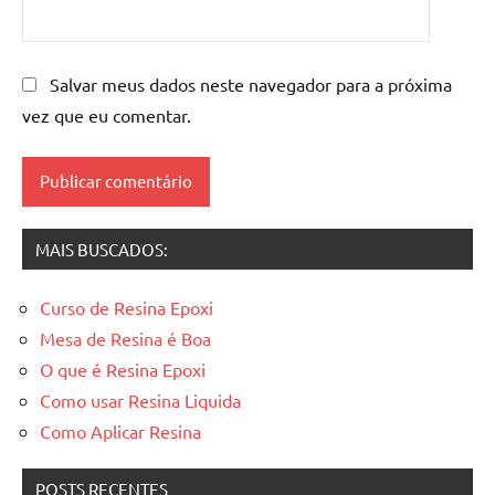
mesa
resinada
,
Mesas
de
Salvar meus dados neste navegador para a próxima
madeira
vez que eu comentar.
resinadas
,
mesas
resinadas
MAIS BUSCADOS:
Curso de Resina Epoxi
Mesa de Resina é Boa
O que é Resina Epoxi
Como usar Resina Liquida
Como Aplicar Resina
POSTS RECENTES