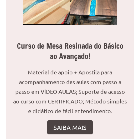
reuniões
ou
uma
mesa
de
Curso de Mesa Resinada do Básico
jantar
para
ao Avançado!
8
lugares,
Material de apoio + Apostila para
aqui
você
acompanhamento das aulas com passo a
encontrará
passo em VÍDEO AULAS; Suporte de acesso
tudo
ao curso com CERTIFICADO; Método simples
o
e didático de fácil entendimento.
que
precisa
para
SAIBA MAIS
transformar