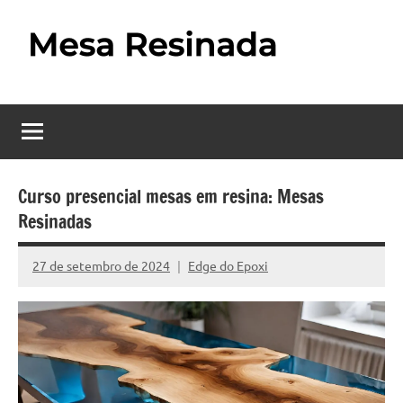
Pular
para
o
Mesa
Descubra
conteúdo
o
Resinada
fascinante
mundo
–
das
Como
mesas
Curso presencial mesas em resina: Mesas
resinadas,
Resinadas
Fazer
onde
uma
a
27 de setembro de 2024
Edge do Epoxi
Nenhum
elegância
Mesa
Comentário
da
madeira
Resinada
se
Passo
encontra
com