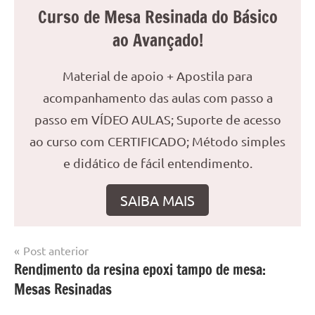
Curso de Mesa Resinada do Básico
ao Avançado!
Material de apoio + Apostila para
acompanhamento das aulas com passo a
passo em VÍDEO AULAS; Suporte de acesso
ao curso com CERTIFICADO; Método simples
e didático de fácil entendimento.
SAIBA MAIS
Navegação
Post anterior
Marcado
Mesa
Rendimento da resina epoxi tampo de mesa:
de
com
resinada
Mesas Resinadas
mesa
Post
com