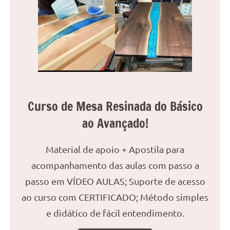
reuniões
ou
uma
mesa
de
jantar
para
8
Curso de Mesa Resinada do Básico
lugares,
ao Avançado!
aqui
você
encontrará
Material de apoio + Apostila para
tudo
acompanhamento das aulas com passo a
o
passo em VÍDEO AULAS; Suporte de acesso
que
precisa
ao curso com CERTIFICADO; Método simples
para
e didático de fácil entendimento.
transformar