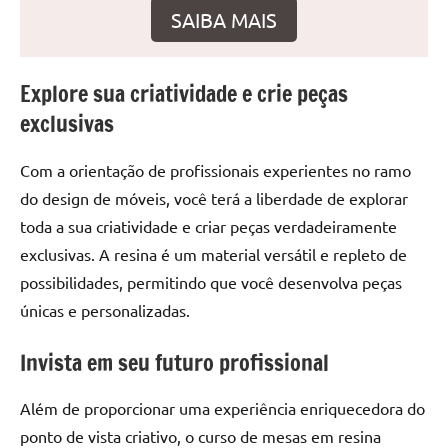
seu
SAIBA MAIS
ambiente
com
peças
Explore sua criatividade e crie peças
únicas.
exclusivas
Nosso
conteúdo
Com a orientação de profissionais experientes no ramo
é
focado
do design de móveis, você terá a liberdade de explorar
em
toda a sua criatividade e criar peças verdadeiramente
apresentar
exclusivas. A resina é um material versátil e repleto de
as
possibilidades, permitindo que você desenvolva peças
melhores
únicas e personalizadas.
práticas
e
Invista em seu futuro profissional
tendências
para
Além de proporcionar uma experiência enriquecedora do
criar
ponto de vista criativo, o curso de mesas em resina
mesa