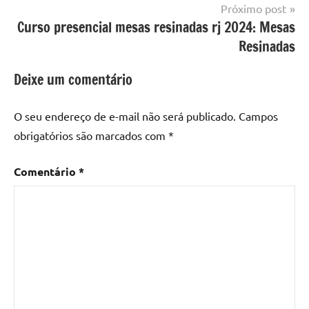
resina
,
Próximo post
Mesa
Curso presencial mesas resinadas rj 2024: Mesas
com
Resinadas
resina
epoxi
,
Deixe um comentário
mesa
de
O seu endereço de e-mail não será publicado.
Campos
madeira
,
obrigatórios são marcados com
*
Mesa
de
Comentário
*
madeira
com
resina
,
Mesa
de
madeira
com
resina
epoxi
,