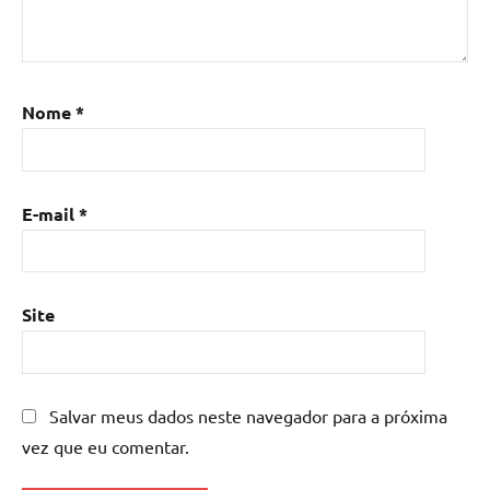
Mesa
de
resina
,
Mesa
Nome
*
de
resina
com
madeira
,
E-mail
*
mesa
de
resina
epoxi
,
Site
mesa
resinada
,
Mesas
de
Salvar meus dados neste navegador para a próxima
madeira
vez que eu comentar.
resinadas
,