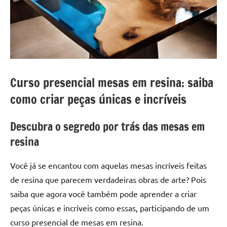
a
a
criatividade
passo
da
resina.
Explore
nossas
dicas
Curso presencial mesas em resina: saiba
e
como criar peças únicas e incríveis
inspirações
sobre
Descubra o segredo por trás das mesas em
mesa
de
resina
madeira
de
Você já se encantou com aquelas mesas incríveis feitas
resina,
de resina que parecem verdadeiras obras de arte? Pois
incluindo
saiba que agora você também pode aprender a criar
designs
peças únicas e incríveis como essas, participando de um
de
mesas
curso presencial de mesas em resina.