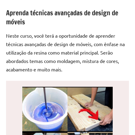
de
jantar
Aprenda técnicas avançadas de design de
de
móveis
resina
e
Neste curso, você terá a oportunidade de aprender
as
técnicas avançadas de design de móveis, com ênfase na
inovadoras
utilização da resina como material principal. Serão
mesas
abordados temas como moldagem, mistura de cores,
cascata
resinadas.
acabamento e muito mais.
Quer
esteja
à
procura
de
uma
mesa
redonda
para