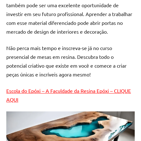
de
também pode ser uma excelente oportunidade de
resinada
investir em seu futuro profissional. Aprender a trabalhar
de
com esse material diferenciado pode abrir portas no
alta
mercado de design de interiores e decoração.
qualidade,
como
Não perca mais tempo e inscreva-se já no curso
as
presencial de mesas em resina. Descubra todo o
populares
River
potencial criativo que existe em você e comece a criar
Tables
peças únicas e incríveis agora mesmo!
e
mesas
Escola do Epóxi – A Faculdade da Resina Epóxi – CLIQUE
de
AQUI
tampinhas
resinadas.