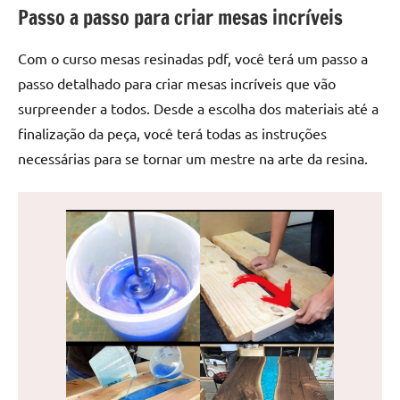
de
Passo a passo para criar mesas incríveis
jantar
de
Com o curso mesas resinadas pdf, você terá um passo a
resina
passo detalhado para criar mesas incríveis que vão
e
surpreender a todos. Desde a escolha dos materiais até a
as
finalização da peça, você terá todas as instruções
inovadoras
necessárias para se tornar um mestre na arte da resina.
mesas
cascata
resinadas.
Quer
esteja
à
procura
de
uma
mesa
redonda
para