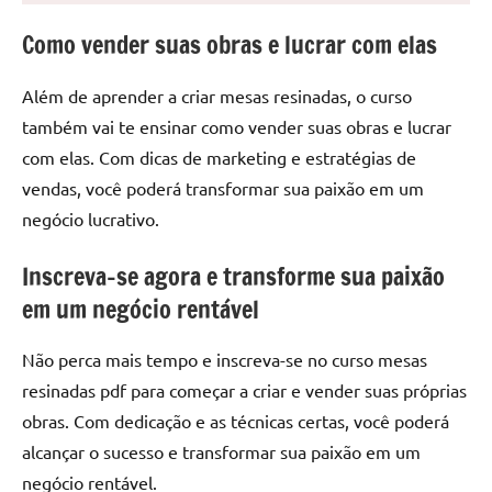
seu
ambiente
Como vender suas obras e lucrar com elas
com
peças
Além de aprender a criar mesas resinadas, o curso
únicas.
também vai te ensinar como vender suas obras e lucrar
Nosso
com elas. Com dicas de marketing e estratégias de
conteúdo
vendas, você poderá transformar sua paixão em um
é
focado
negócio lucrativo.
em
apresentar
Inscreva-se agora e transforme sua paixão
as
em um negócio rentável
melhores
práticas
Não perca mais tempo e inscreva-se no curso mesas
e
resinadas pdf para começar a criar e vender suas próprias
tendências
obras. Com dedicação e as técnicas certas, você poderá
para
alcançar o sucesso e transformar sua paixão em um
criar
mesa
negócio rentável.