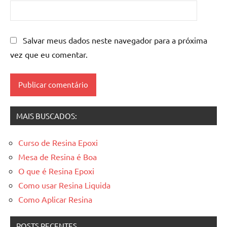
mesa
resinada
,
Mesas
de
Salvar meus dados neste navegador para a próxima
madeira
vez que eu comentar.
resinadas
,
mesas
resinadas
MAIS BUSCADOS:
Curso de Resina Epoxi
Mesa de Resina é Boa
O que é Resina Epoxi
Como usar Resina Liquida
Como Aplicar Resina
POSTS RECENTES