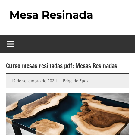
Pular
para
o
Mesa
Descubra
conteúdo
o
Resinada
fascinante
mundo
–
das
Como
mesas
Curso mesas resinadas pdf: Mesas Resinadas
resinadas,
Fazer
onde
19 de setembro de 2024
Edge do Epoxi
Nenhum
uma
a
Comentário
elegância
Mesa
da
madeira
Resinada
se
Passo
encontra
com