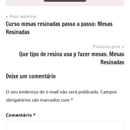
Navegação
Post anterior
Marcado
Mesa
Curso mesas resinadas passo a passo: Mesas
de
com
resinada
Resinadas
mesa
Post
com
resina
,
Próximo post
Mesa
Que tipo de resina usa p fazer mesas: Mesas
com
Resinadas
resina
epoxi
,
Deixe um comentário
mesa
de
O seu endereço de e-mail não será publicado.
Campos
madeira
,
obrigatórios são marcados com
*
Mesa
de
Comentário
*
madeira
com
resina
,