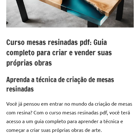
a
a
criatividade
passo
da
resina.
Explore
nossas
Curso mesas resinadas pdf: Guia
dicas
completo para criar e vender suas
e
próprias obras
inspirações
sobre
mesa
Aprenda a técnica de criação de mesas
de
resinadas
madeira
de
Você já pensou em entrar no mundo da criação de mesas
resina,
com resina? Com o curso mesas resinadas pdf, você terá
incluindo
acesso a um guia completo para aprender a técnica e
designs
de
começar a criar suas próprias obras de arte.
mesas