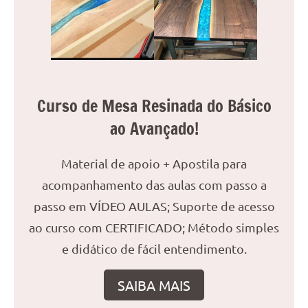
reuniões
ou
uma
mesa
de
jantar
Curso de Mesa Resinada do Básico
para
ao Avançado!
8
lugares,
aqui
Material de apoio + Apostila para
você
acompanhamento das aulas com passo a
encontrará
passo em VÍDEO AULAS; Suporte de acesso
tudo
ao curso com CERTIFICADO; Método simples
o
que
e didático de fácil entendimento.
precisa
para
SAIBA MAIS
transformar