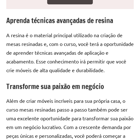
seu
ambiente
com
Aprenda técnicas avançadas de resina
peças
únicas.
A resina é o material principal utilizado na criação de
Nosso
mesas resinadas e, com o curso, você terá a oportunidade
conteúdo
de aprender técnicas avançadas de aplicação e
é
acabamento. Esse conhecimento irá permitir que você
focado
em
crie móveis de alta qualidade e durabilidade.
apresentar
as
Transforme sua paixão em negócio
melhores
práticas
Além de criar móveis incríveis para sua própria casa, o
e
curso mesas resinadas passo a passo também pode ser
tendências
uma excelente oportunidade para transformar sua paixão
para
em um negócio lucrativo. Com a crescente demanda por
criar
peças únicas e personalizadas, você poderá começar a
mesa