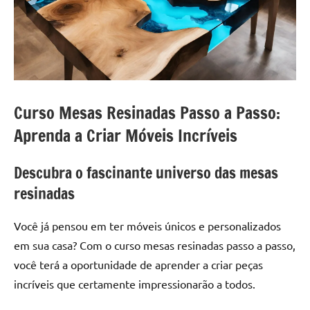
a
a
criatividade
passo
da
resina.
Explore
nossas
dicas
Curso Mesas Resinadas Passo a Passo:
e
Aprenda a Criar Móveis Incríveis
inspirações
sobre
Descubra o fascinante universo das mesas
mesa
de
resinadas
madeira
de
Você já pensou em ter móveis únicos e personalizados
resina,
em sua casa? Com o curso mesas resinadas passo a passo,
incluindo
você terá a oportunidade de aprender a criar peças
designs
incríveis que certamente impressionarão a todos.
de
mesas