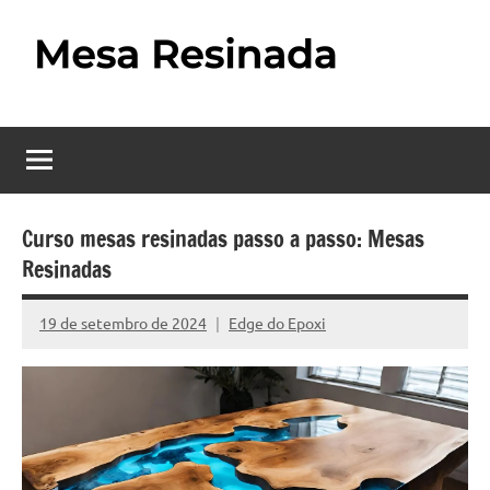
Pular
para
o
Mesa
Descubra
conteúdo
o
Resinada
fascinante
mundo
–
das
Como
mesas
Curso mesas resinadas passo a passo: Mesas
resinadas,
Resinadas
Fazer
onde
uma
a
19 de setembro de 2024
Edge do Epoxi
Nenhum
elegância
Mesa
Comentário
da
madeira
Resinada
se
Passo
encontra
com