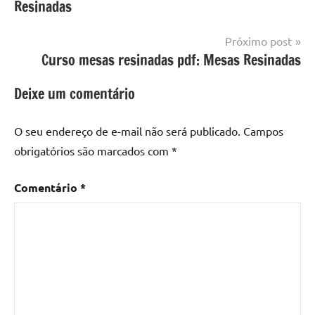
Resinadas
mesa
Post
com
resina
,
Próximo post
Mesa
Curso mesas resinadas pdf: Mesas Resinadas
com
resina
Deixe um comentário
epoxi
,
mesa
O seu endereço de e-mail não será publicado.
Campos
de
obrigatórios são marcados com
*
madeira
,
Mesa
Comentário
*
de
madeira
com
resina
,
Mesa
de
madeira
com