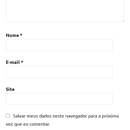
resina
epoxi
,
Mesa
de
resina
,
Nome
*
Mesa
de
resina
com
E-mail
*
madeira
,
mesa
de
resina
Site
epoxi
,
mesa
resinada
,
Salvar meus dados neste navegador para a próxima
Mesas
de
vez que eu comentar.