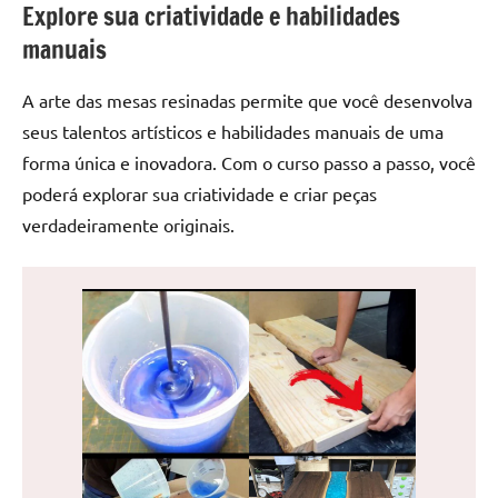
Explore sua criatividade e habilidades
de
jantar
manuais
de
resina
A arte das mesas resinadas permite que você desenvolva
e
seus talentos artísticos e habilidades manuais de uma
as
forma única e inovadora. Com o curso passo a passo, você
inovadoras
poderá explorar sua criatividade e criar peças
mesas
verdadeiramente originais.
cascata
resinadas.
Quer
esteja
à
procura
de
uma
mesa
redonda
para