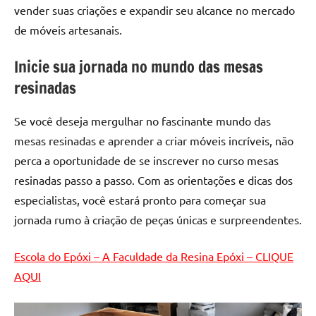
de
vender suas criações e expandir seu alcance no mercado
resinada
de móveis artesanais.
de
alta
Inicie sua jornada no mundo das mesas
qualidade,
resinadas
como
as
Se você deseja mergulhar no fascinante mundo das
populares
mesas resinadas e aprender a criar móveis incríveis, não
River
perca a oportunidade de se inscrever no curso mesas
Tables
e
resinadas passo a passo. Com as orientações e dicas dos
mesas
especialistas, você estará pronto para começar sua
de
jornada rumo à criação de peças únicas e surpreendentes.
tampinhas
resinadas.
Escola do Epóxi – A Faculdade da Resina Epóxi – CLIQUE
AQUI