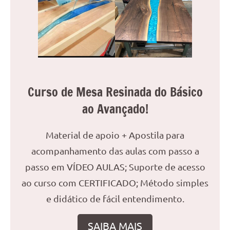
reuniões
ou
uma
mesa
de
jantar
para
Curso de Mesa Resinada do Básico
8
ao Avançado!
lugares,
aqui
você
Material de apoio + Apostila para
encontrará
acompanhamento das aulas com passo a
tudo
passo em VÍDEO AULAS; Suporte de acesso
o
ao curso com CERTIFICADO; Método simples
que
precisa
e didático de fácil entendimento.
para
transformar
SAIBA MAIS