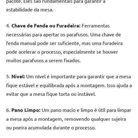
pacote. Eles são fundamentais para garantir a
de
estabilidade da mesa.
resinada
de
4.
Chave de Fenda ou Furadeira:
Ferramentas
alta
qualidade,
necessárias para apertar os parafusos. Uma chave de
como
fenda manual pode ser suficiente, mas uma furadeira
as
pode acelerar o processo, especialmente se houver
populares
muitos parafusos a serem fixados.
River
Tables
5.
Nível:
Um nível é importante para garantir que a mesa
e
fique estável e equilibrada após a montagem. Isso ajuda a
mesas
de
evitar que a mesa fique torta ou instável.
tampinhas
resinadas.
6.
Pano Limpo:
Um pano macio e limpo é útil para limpar
a mesa após a montagem, removendo qualquer sujeira
ou poeira acumulada durante o processo.