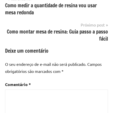
Mesa
Como medir a quantidade de resina vou usar
de
com
resinada
mesa redonda
mesa
Post
com
resina
,
Próximo post
Mesa
Como montar mesa de resina: Guia passo a passo
com
fácil
resina
epoxi
,
Deixe um comentário
mesa
de
O seu endereço de e-mail não será publicado.
Campos
madeira
,
obrigatórios são marcados com
*
Mesa
de
Comentário
*
madeira
com
resina
,
Mesa
de