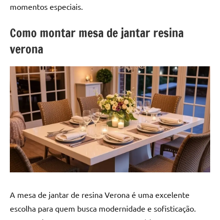
a
a
momentos especiais.
criatividade
passo
da
Como montar mesa de jantar resina
resina.
verona
Explore
nossas
dicas
e
inspirações
sobre
mesa
de
madeira
de
resina,
incluindo
designs
A mesa de jantar de resina Verona é uma excelente
de
escolha para quem busca modernidade e sofisticação.
mesas