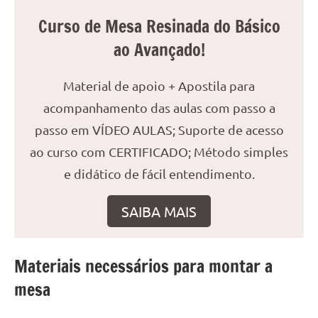
reuniões
Curso de Mesa Resinada do Básico
ou
ao Avançado!
uma
mesa
de
Material de apoio + Apostila para
jantar
acompanhamento das aulas com passo a
para
passo em VÍDEO AULAS; Suporte de acesso
8
lugares,
ao curso com CERTIFICADO; Método simples
aqui
e didático de fácil entendimento.
você
encontrará
SAIBA MAIS
tudo
o
que
Materiais necessários para montar a
precisa
mesa
para
transformar