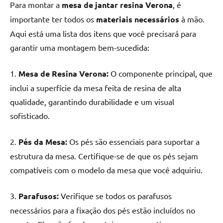
seu
Para montar a
mesa de jantar resina Verona
, é
ambiente
importante ter todos os
materiais necessários
à mão.
com
Aqui está uma lista dos itens que você precisará para
peças
garantir uma montagem bem-sucedida:
únicas.
Nosso
1.
Mesa de Resina Verona:
O componente principal, que
conteúdo
é
inclui a superfície da mesa feita de resina de alta
focado
qualidade, garantindo durabilidade e um visual
em
sofisticado.
apresentar
as
2.
Pés da Mesa:
Os pés são essenciais para suportar a
melhores
estrutura da mesa. Certifique-se de que os pés sejam
práticas
e
compatíveis com o modelo da mesa que você adquiriu.
tendências
para
3.
Parafusos:
Verifique se todos os parafusos
criar
necessários para a fixação dos pés estão incluídos no
mesa