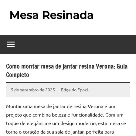
Pular
para
o
Mesa
Descubra
conteúdo
o
Resinada
fascinante
mundo
–
das
Como
mesas
Como montar mesa de jantar resina Verona: Guia
resinadas,
Completo
Fazer
onde
uma
a
5 de setembro de 2025
Edge do Epoxi
Nenhum
elegância
Mesa
Comentário
da
Montar uma mesa de jantar de resina Verona é um
madeira
Resinada
projeto que combina beleza e funcionalidade. Com um
se
Passo
encontra
toque de elegância e um design moderno, esta mesa se
com
torna o coração da sua sala de jantar, perfeita para