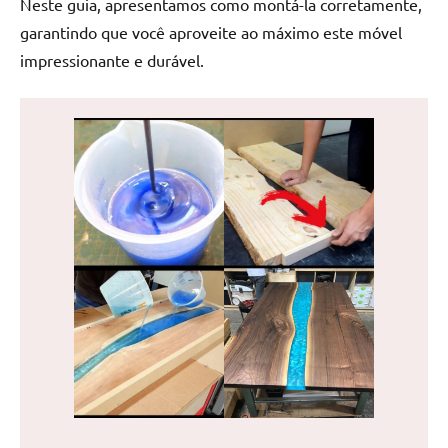
Neste guia, apresentamos como montá-la corretamente,
de
garantindo que você aproveite ao máximo este móvel
jantar
impressionante e durável.
de
resina
e
as
inovadoras
mesas
cascata
resinadas.
Quer
esteja
à
procura
de
uma
mesa
redonda
para