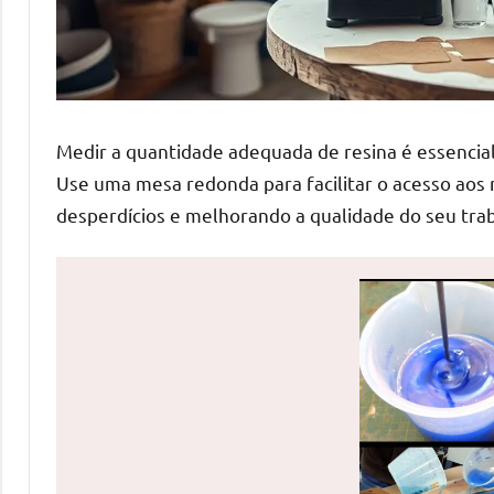
de
mesas
de
jantar
de
Medir a quantidade adequada de resina é essencial 
resina
Use uma mesa redonda para facilitar o acesso aos 
e
desperdícios e melhorando a qualidade do seu tra
as
inovadoras
mesas
cascata
resinadas.
Quer
esteja
à
procura
de