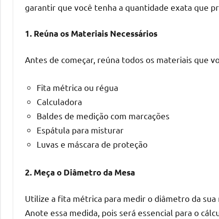
o
garantir que você tenha a quantidade exata que p
que
precisa
1. Reúna os Materiais Necessários
para
transforma
Antes de começar, reúna todos os materiais que voc
seu
ambiente
Fita métrica ou régua
com
Calculadora
peças
Baldes de medição com marcações
únicas.
Espátula para misturar
Nosso
conteúdo
Luvas e máscara de proteção
é
focado
2. Meça o Diâmetro da Mesa
em
apresentar
Utilize a fita métrica para medir o diâmetro da su
as
Anote essa medida, pois será essencial para o cálc