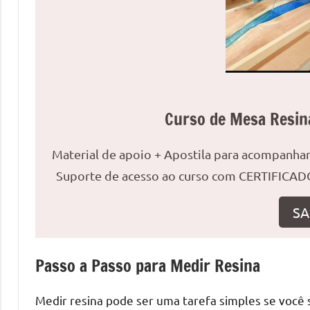
uma
mesa
redonda
para
reuniões
ou
Curso de Mesa Resin
uma
mesa
de
Material de apoio + Apostila para acompanh
jantar
Suporte de acesso ao curso com CERTIFICADO
para
8
SA
lugares,
aqui
você
Passo a Passo para Medir Resina
encontrará
tudo
Medir resina pode ser uma tarefa simples se você 