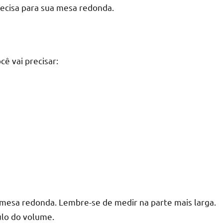
recisa para sua mesa redonda.
r
ê vai precisar:
a mesa redonda. Lembre-se de medir na parte mais larga.
ulo do volume.