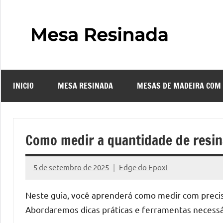
Pular
para
o
Mes
Descubra
conteúdo
o
Resi
fascinante
mundo
INICIO
MESA RESINADA
MESAS DE MADEIRA COM
das
–
mesas
resinadas,
Com
onde
Como medir a quantidade de resi
a
Faze
elegância
5 de setembro de 2025
Edge do Epoxi
da
Nenhum
uma
madeira
Comentário
Neste guia, você aprenderá como medir com precis
se
Mes
Abordaremos dicas práticas e ferramentas necessár
encontra
com