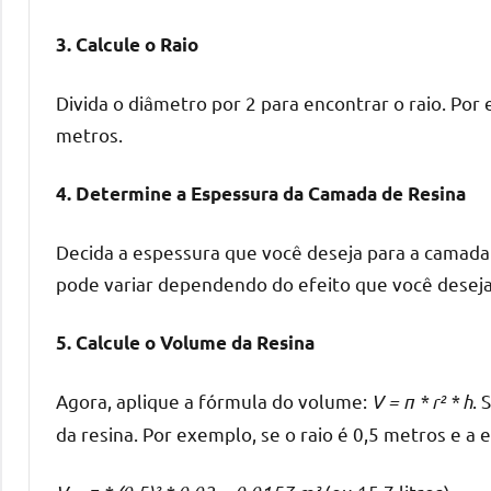
melhores
práticas
3. Calcule o Raio
e
tendências
Divida o diâmetro por 2 para encontrar o raio. Por 
para
metros.
criar
mesa
4. Determine a Espessura da Camada de Resina
de
resinada
Decida a espessura que você deseja para a camada
de
pode variar dependendo do efeito que você deseja
alta
qualidade,
5. Calcule o Volume da Resina
como
as
populares
Agora, aplique a fórmula do volume:
V = π * r² * h
. 
River
da resina. Por exemplo, se o raio é 0,5 metros e a e
Tables
e