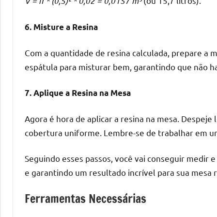
V = π * (0,5)² * 0,02 = 0,0157 m³
(ou 15,7 litros).
mesas
de
6. Misture a Resina
tampinhas
resinadas.
Com a quantidade de resina calculada, prepare a mi
espátula para misturar bem, garantindo que não ha
7. Aplique a Resina na Mesa
Agora é hora de aplicar a resina na mesa. Despeje
cobertura uniforme. Lembre-se de trabalhar em u
Seguindo esses passos, você vai conseguir medir e 
e garantindo um resultado incrível para sua mesa 
Ferramentas Necessárias