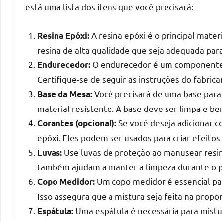
o
está uma lista dos itens que você precisará:
que
precisa
A resina epóxi é o principal materi
Resina Epóxi:
para
resina de alta qualidade que seja adequada para 
transforma
O endurecedor é um componente e
Endurecedor:
seu
Certifique-se de seguir as instruções do fabric
ambiente
Você precisará de uma base para 
com
Base da Mesa:
peças
material resistente. A base deve ser limpa e b
únicas.
Se você deseja adicionar co
Corantes (opcional):
Nosso
epóxi. Eles podem ser usados para criar efeitos
conteúdo
Use luvas de proteção ao manusear resina 
Luvas:
é
também ajudam a manter a limpeza durante o 
focado
Um copo medidor é essencial par
Copo Medidor:
em
Isso assegura que a mistura seja feita na propo
apresentar
as
Uma espátula é necessária para mistu
Espátula: