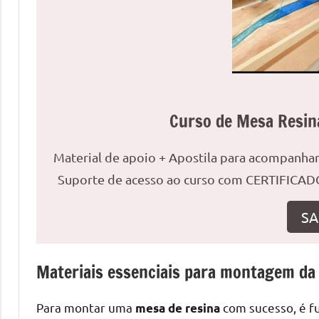
uma
mesa
redonda
para
reuniões
ou
Curso de Mesa Resin
uma
mesa
Material de apoio + Apostila para acompanh
de
jantar
Suporte de acesso ao curso com CERTIFICADO
para
8
SA
lugares,
aqui
Materiais essenciais para montagem da
você
encontrará
tudo
Para montar uma
com sucesso, é f
mesa de resina