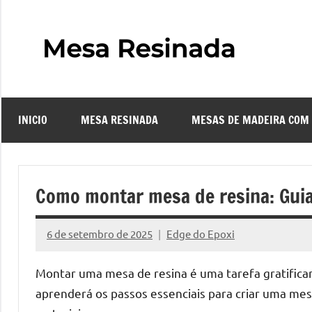
Pular
para
o
Mes
Descubra
conteúdo
o
Resi
fascinante
mundo
INICIO
MESA RESINADA
MESAS DE MADEIRA COM
das
–
mesas
resinadas,
Com
onde
Como montar mesa de resina: Guia 
a
Faze
elegância
6 de setembro de 2025
Edge do Epoxi
da
Nenhum
uma
madeira
Comentário
Montar uma mesa de resina é uma tarefa gratifican
se
Mes
aprenderá os passos essenciais para criar uma mesa
encontra
com