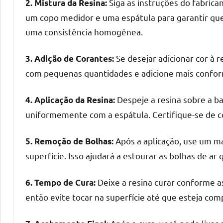
Siga as instruções do fabrica
2. Mistura da Resina:
mesas
um copo medidor e uma espátula para garantir que
de
uma consistência homogênea.
tampinhas
resinadas.
Se desejar adicionar cor à 
3. Adição de Corantes:
com pequenas quantidades e adicione mais conform
Despeje a resina sobre a b
4. Aplicação da Resina:
uniformemente com a espátula. Certifique-se de cob
Após a aplicação, use um m
5. Remoção de Bolhas:
superfície. Isso ajudará a estourar as bolhas de a
Deixe a resina curar conforme as
6. Tempo de Cura:
então evite tocar na superfície até que esteja co