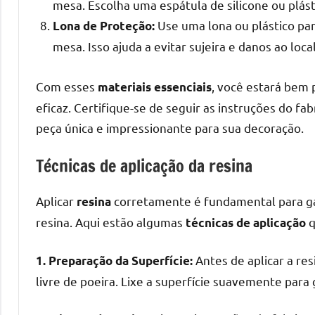
melhores
mesa. Escolha uma espátula de silicone ou plásti
práticas
Use uma lona ou plástico par
Lona de Proteção:
e
mesa. Isso ajuda a evitar sujeira e danos ao local
tendências
para
Com esses
, você estará bem
materiais essenciais
criar
eficaz. Certifique-se de seguir as instruções do fa
mesa
peça única e impressionante para sua decoração.
de
resinada
Técnicas de aplicação da resina
de
alta
Aplicar
corretamente é fundamental para ga
resina
qualidade,
como
resina. Aqui estão algumas
q
técnicas de aplicação
as
populares
Antes de aplicar a res
1. Preparação da Superfície:
River
livre de poeira. Lixe a superfície suavemente para
Tables
e