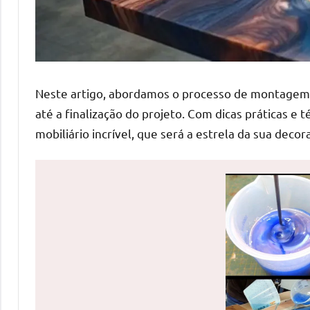
de
mesas
de
jantar
de
Neste artigo, abordamos o processo de montagem 
resina
até a finalização do projeto. Com dicas práticas e 
e
mobiliário incrível, que será a estrela da sua decor
as
inovadoras
mesas
cascata
resinadas.
Quer
esteja
à
procura
de