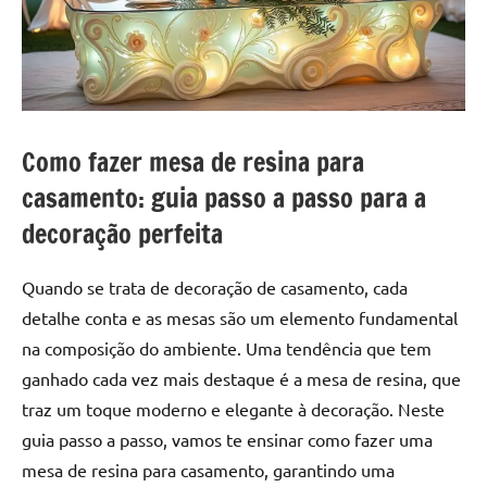
a
a
criatividade
passo
da
resina.
Explore
nossas
Como fazer mesa de resina para
dicas
e
casamento: guia passo a passo para a
inspirações
decoração perfeita
sobre
mesa
Quando se trata de decoração de casamento, cada
de
detalhe conta e as mesas são um elemento fundamental
madeira
de
na composição do ambiente. Uma tendência que tem
resina,
ganhado cada vez mais destaque é a mesa de resina, que
incluindo
traz um toque moderno e elegante à decoração. Neste
designs
guia passo a passo, vamos te ensinar como fazer uma
de
mesa de resina para casamento, garantindo uma
mesas