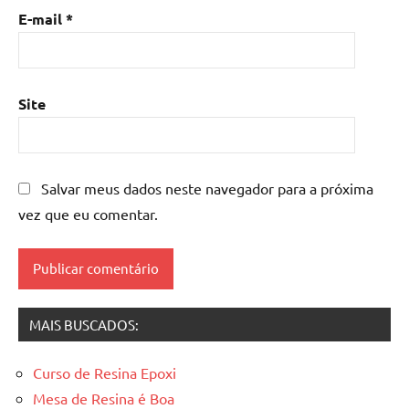
madeira
,
E-mail
*
mesa
de
resina
epoxi
,
Site
mesa
resinada
,
Mesas
de
Salvar meus dados neste navegador para a próxima
madeira
vez que eu comentar.
resinadas
,
mesas
resinadas
MAIS BUSCADOS:
Curso de Resina Epoxi
Mesa de Resina é Boa