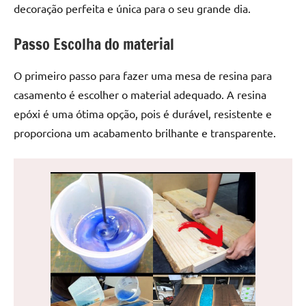
decoração perfeita e única para o seu grande dia.
de
jantar
Passo Escolha do material
de
resina
e
O primeiro passo para fazer uma mesa de resina para
as
casamento é escolher o material adequado. A resina
inovadoras
epóxi é uma ótima opção, pois é durável, resistente e
mesas
proporciona um acabamento brilhante e transparente.
cascata
resinadas.
Quer
esteja
à
procura
de
uma
mesa
redonda
para