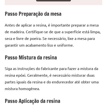
seu
ambiente
Passo Preparação da mesa
com
peças
únicas.
Antes de aplicar a resina, é importante preparar a mesa
Nosso
de madeira. Certifique-se de que a superfície está limpa,
conteúdo
seca e livre de poeira. Se necessário, lixe a mesa para
é
garantir um acabamento liso e uniforme.
focado
em
Passo Mistura da resina
apresentar
as
Siga as instruções do fabricante para fazer a mistura da
melhores
resina epóxi. Geralmente, é necessário misturar duas
práticas
e
partes iguais da resina e do endurecedor até obter uma
tendências
mistura homogênea.
para
criar
Passo Aplicação da resina
mesa