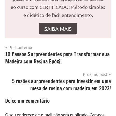
ao curso com CERTIFICADO; Método simples
e didático de fácil entendimento.
SAIBA MAIS
Navegação
Post anterior
Marcado
Mesa
10 Passos Surpreendentes para Transformar sua
de
com
resinada
Madeira com Resina Epóxi!
mesa
Post
com
resina
,
Próximo post
Mesa
5 razões surpreendentes para investir em uma
com
mesa de resina com madeira em 2023!
resina
epoxi
,
Deixe um comentário
mesa
de
O seu endereço de e-mail não será publicado.
Campos