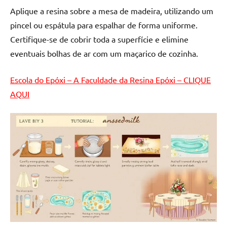
de
Aplique a resina sobre a mesa de madeira, utilizando um
resinada
pincel ou espátula para espalhar de forma uniforme.
de
Certifique-se de cobrir toda a superfície e elimine
alta
eventuais bolhas de ar com um maçarico de cozinha.
qualidade,
como
as
Escola do Epóxi – A Faculdade da Resina Epóxi – CLIQUE
populares
AQUI
River
Tables
e
mesas
de
tampinhas
resinadas.