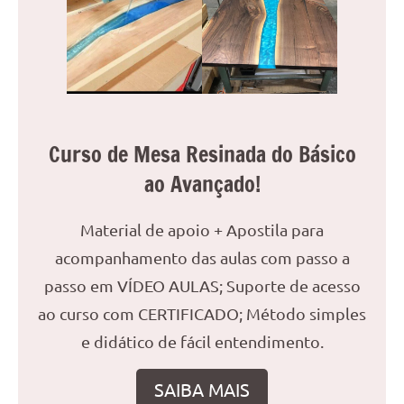
reuniões
ou
uma
mesa
de
jantar
Curso de Mesa Resinada do Básico
para
8
ao Avançado!
lugares,
aqui
Material de apoio + Apostila para
você
encontrará
acompanhamento das aulas com passo a
tudo
passo em VÍDEO AULAS; Suporte de acesso
o
ao curso com CERTIFICADO; Método simples
que
e didático de fácil entendimento.
precisa
para
transformar
SAIBA MAIS