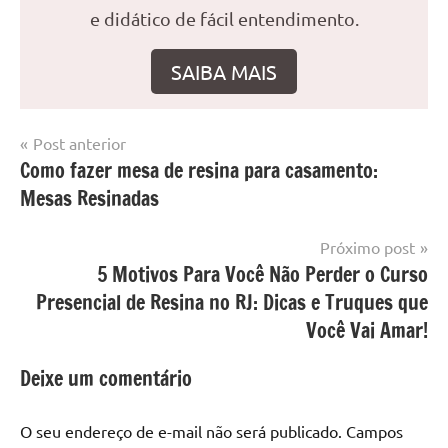
e didático de fácil entendimento.
SAIBA MAIS
Navegação
Post anterior
Marcado
Mesa
Como fazer mesa de resina para casamento:
de
com
resinada
Mesas Resinadas
mesa
Post
com
resina
,
Próximo post
Mesa
5 Motivos Para Você Não Perder o Curso
com
Presencial de Resina no RJ: Dicas e Truques que
resina
Você Vai Amar!
epoxi
,
mesa
Deixe um comentário
de
madeira
,
O seu endereço de e-mail não será publicado.
Campos
Mesa