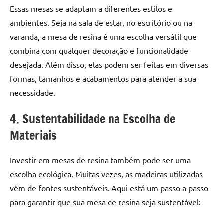
de
Essas mesas se adaptam a diferentes estilos e
resinada
ambientes. Seja na sala de estar, no escritório ou na
de
varanda, a mesa de resina é uma escolha versátil que
alta
combina com qualquer decoração e funcionalidade
qualidade,
desejada. Além disso, elas podem ser feitas em diversas
como
as
formas, tamanhos e acabamentos para atender a sua
populares
necessidade.
River
Tables
4. Sustentabilidade na Escolha de
e
Materiais
mesas
de
Investir em mesas de resina também pode ser uma
tampinhas
resinadas.
escolha ecológica. Muitas vezes, as madeiras utilizadas
vêm de fontes sustentáveis. Aqui está um passo a passo
para garantir que sua mesa de resina seja sustentável: