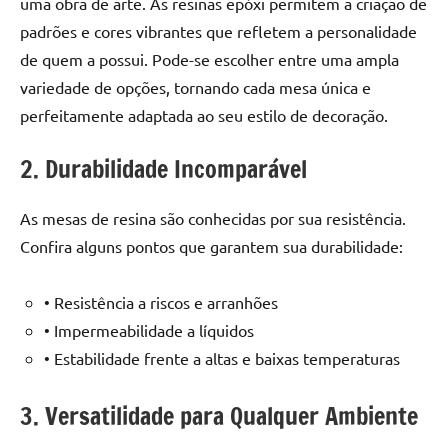
uma obra de arte. As resinas epóxi permitem a criação de
seu
ambiente
padrões e cores vibrantes que refletem a personalidade
com
de quem a possui. Pode-se escolher entre uma ampla
peças
variedade de opções, tornando cada mesa única e
únicas.
perfeitamente adaptada ao seu estilo de decoração.
Nosso
conteúdo
2. Durabilidade Incomparável
é
focado
As mesas de resina são conhecidas por sua resistência.
em
apresentar
Confira alguns pontos que garantem sua durabilidade:
as
melhores
• Resistência a riscos e arranhões
práticas
• Impermeabilidade a líquidos
e
• Estabilidade frente a altas e baixas temperaturas
tendências
para
3. Versatilidade para Qualquer Ambiente
criar
mesa