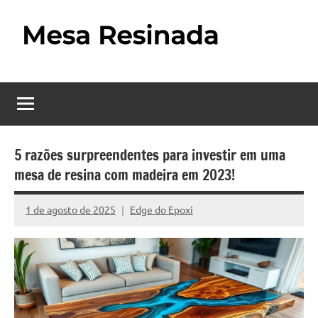
Pular
para
o
Mesa
Descubra
conteúdo
o
Resinada
fascinante
mundo
–
das
Como
mesas
5 razões surpreendentes para investir em uma
resinadas,
mesa de resina com madeira em 2023!
Fazer
onde
uma
a
1 de agosto de 2025
Edge do Epoxi
Nenhum
elegância
Mesa
Comentário
da
madeira
Resinada
se
Passo
encontra
com