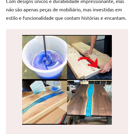
Com designs únicos e durabilidade impressionante, elas
de
não são apenas peças de mobiliário, mas investidas em
jantar
estilo e funcionalidade que contam histórias e encantam.
de
resina
e
as
inovadoras
mesas
cascata
resinadas.
Quer
esteja
à
procura
de
uma
mesa
redonda
para