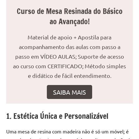
reuniões
Curso de Mesa Resinada do Básico
ou
ao Avançado!
uma
mesa
de
Material de apoio + Apostila para
jantar
acompanhamento das aulas com passo a
para
passo em VÍDEO AULAS; Suporte de acesso
8
ao curso com CERTIFICADO; Método simples
lugares,
aqui
e didático de fácil entendimento.
você
encontrará
SAIBA MAIS
tudo
o
que
1. Estética Única e Personalizável
precisa
para
Uma mesa de resina com madeira não é só um móvel; é
transformar