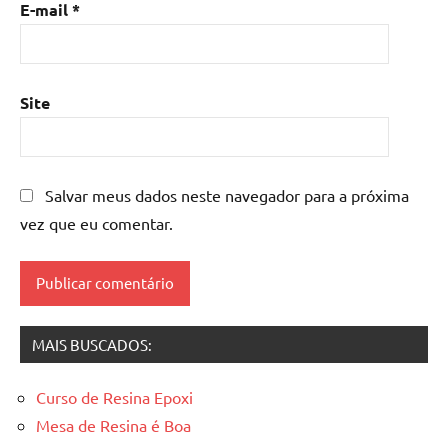
E-mail
*
de
resina
epoxi
,
mesa
Site
resinada
,
Mesas
de
madeira
Salvar meus dados neste navegador para a próxima
resinadas
,
vez que eu comentar.
mesas
resinadas
MAIS BUSCADOS:
Curso de Resina Epoxi
Mesa de Resina é Boa