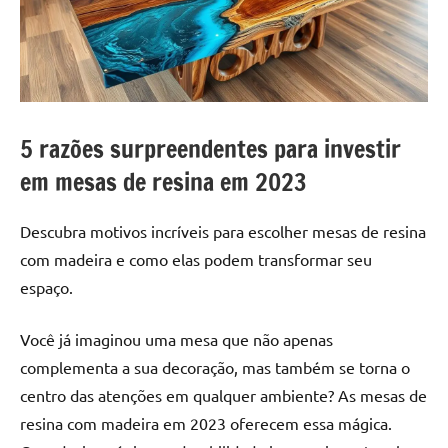
a
a
criatividade
passo
da
resina.
Explore
nossas
5 razões surpreendentes para investir
dicas
e
em mesas de resina em 2023
inspirações
sobre
Descubra motivos incríveis para escolher mesas de resina
mesa
com madeira e como elas podem transformar seu
de
espaço.
madeira
de
Você já imaginou uma mesa que não apenas
resina,
incluindo
complementa a sua decoração, mas também se torna o
designs
centro das atenções em qualquer ambiente? As mesas de
de
resina com madeira em 2023 oferecem essa mágica.
mesas