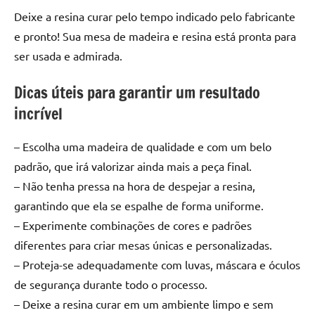
de
Deixe a resina curar pelo tempo indicado pelo fabricante
resinada
e pronto! Sua mesa de madeira e resina está pronta para
de
ser usada e admirada.
alta
qualidade,
Dicas úteis para garantir um resultado
como
incrível
as
populares
River
– Escolha uma madeira de qualidade e com um belo
Tables
padrão, que irá valorizar ainda mais a peça final.
e
– Não tenha pressa na hora de despejar a resina,
mesas
garantindo que ela se espalhe de forma uniforme.
de
– Experimente combinações de cores e padrões
tampinhas
diferentes para criar mesas únicas e personalizadas.
resinadas.
– Proteja-se adequadamente com luvas, máscara e óculos
de segurança durante todo o processo.
– Deixe a resina curar em um ambiente limpo e sem