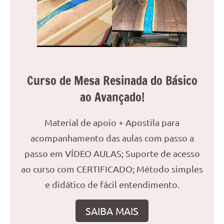
reuniões
ou
uma
mesa
de
jantar
Curso de Mesa Resinada do Básico
para
ao Avançado!
8
lugares,
aqui
Material de apoio + Apostila para
você
acompanhamento das aulas com passo a
encontrará
passo em VÍDEO AULAS; Suporte de acesso
tudo
o
ao curso com CERTIFICADO; Método simples
que
e didático de fácil entendimento.
precisa
para
SAIBA MAIS
transformar