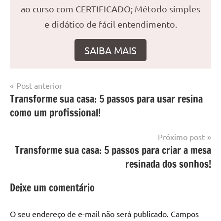
ao curso com CERTIFICADO; Método simples
e didático de fácil entendimento.
SAIBA MAIS
Navegação
Post anterior
Marcado
Mesa
Transforme sua casa: 5 passos para usar resina
de
com
resinada
como um profissional!
mesa
Post
com
resina
,
Próximo post
Mesa
Transforme sua casa: 5 passos para criar a mesa
com
resinada dos sonhos!
resina
epoxi
,
Deixe um comentário
mesa
de
O seu endereço de e-mail não será publicado.
Campos
madeira
,