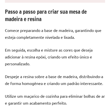
seu
ambiente
Passo a passo para criar sua mesa de
com
madeira e resina
peças
únicas.
Comece preparando a base de madeira, garantindo que
Nosso
conteúdo
esteja completamente nivelada e lixada.
é
focado
Em seguida, escolha e misture as cores que deseja
em
adicionar à resina epóxi, criando um efeito único e
apresentar
personalizado.
as
melhores
Despeje a resina sobre a base de madeira, distribuindo-a
práticas
de forma homogênea e criando um padrão interessante.
e
tendências
para
Utilize um maçarico de cozinha para eliminar bolhas de ar
criar
e garantir um acabamento perfeito.
mesa