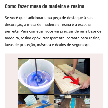
de
Como fazer mesa de madeira e resina
jantar
de
Se você quer adicionar uma peça de destaque à sua
resina
decoração, a mesa de madeira e resina é a escolha
e
perfeita. Para começar, você vai precisar de uma base de
as
madeira, resina epóxi transparente, corante para resina,
inovadoras
mesas
luvas de proteção, máscara e óculos de segurança.
cascata
resinadas.
Quer
esteja
à
procura
de
uma
mesa
redonda
para