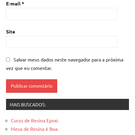
madeira
,
E-mail
*
mesa
de
resina
epoxi
,
Site
mesa
resinada
,
Mesas
de
Salvar meus dados neste navegador para a próxima
madeira
vez que eu comentar.
resinadas
,
mesas
resinadas
MAIS BUSCADOS:
Curso de Resina Epoxi
Mesa de Resina é Boa