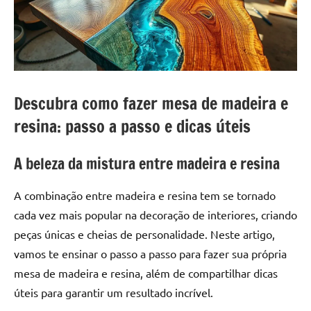
a
a
criatividade
passo
da
resina.
Explore
nossas
Descubra como fazer mesa de madeira e
dicas
e
resina: passo a passo e dicas úteis
inspirações
sobre
A beleza da mistura entre madeira e resina
mesa
de
A combinação entre madeira e resina tem se tornado
madeira
cada vez mais popular na decoração de interiores, criando
de
peças únicas e cheias de personalidade. Neste artigo,
resina,
incluindo
vamos te ensinar o passo a passo para fazer sua própria
designs
mesa de madeira e resina, além de compartilhar dicas
de
úteis para garantir um resultado incrível.
mesas