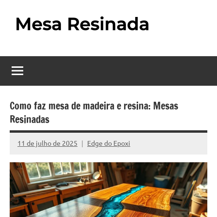
Pular
para
o
Mesa
Descubra
conteúdo
o
Resinada
fascinante
mundo
–
das
Como
mesas
Como faz mesa de madeira e resina: Mesas
resinadas,
Resinadas
Fazer
onde
uma
a
11 de julho de 2025
Edge do Epoxi
Nenhum
elegância
Mesa
Comentário
da
madeira
Resinada
se
Passo
encontra
com