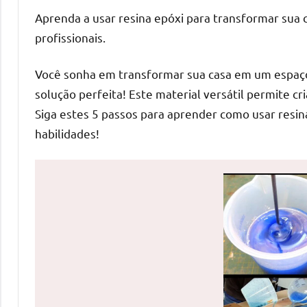
de
Aprenda a usar resina epóxi para transformar sua 
mesas
profissionais.
de
jantar
Você sonha em transformar sua casa em um espaço 
de
solução perfeita! Este material versátil permite cr
resina
Siga estes 5 passos para aprender como usar resi
e
habilidades!
as
inovadoras
mesas
cascata
resinadas.
Quer
esteja
à
procura
de