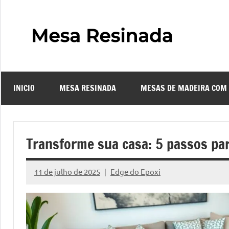
Pular
para
o
Mes
Descubra
conteúdo
o
Resi
fascinante
mundo
INICIO
MESA RESINADA
MESAS DE MADEIRA COM
das
–
mesas
resinadas,
Com
onde
Transforme sua casa: 5 passos par
a
Faze
elegância
11 de julho de 2025
Edge do Epoxi
da
Nenhum
uma
madeira
Comentário
se
Mes
encontra
com