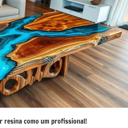
nada
e
o
o
r resina como um profissional!