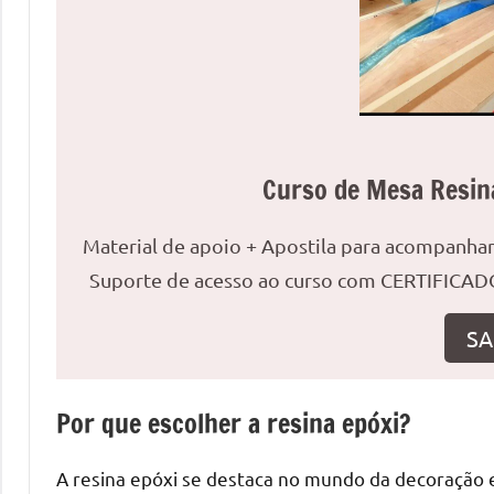
uma
mesa
redonda
para
reuniões
ou
Curso de Mesa Resin
uma
mesa
de
Material de apoio + Apostila para acompanh
jantar
Suporte de acesso ao curso com CERTIFICADO
para
8
SA
lugares,
aqui
você
Por que escolher a resina epóxi?
encontrará
tudo
A resina epóxi se destaca no mundo da decoração e