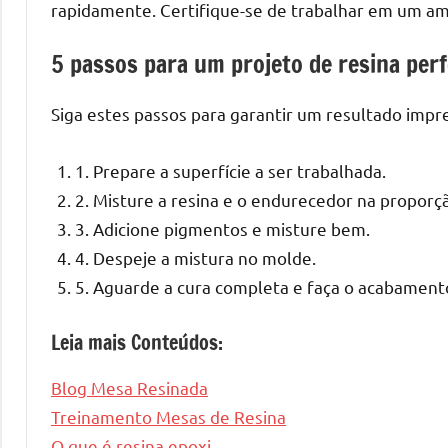
melhores
rapidamente. Certifique-se de trabalhar em um a
práticas
e
5 passos para um projeto de resina perf
tendências
para
Siga estes passos para garantir um resultado impr
criar
mesa
1. Prepare a superfície a ser trabalhada.
de
2. Misture a resina e o endurecedor na proporçã
resinada
3. Adicione pigmentos e misture bem.
de
4. Despeje a mistura no molde.
alta
5. Aguarde a cura completa e faça o acabament
qualidade,
como
Leia mais Conteúdos:
as
populares
Blog Mesa Resinada
River
Treinamento Mesas de Resina
Tables
e
O que é resina epoxi