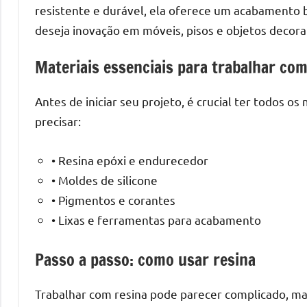
o
resistente e durável, ela oferece um acabamento br
que
deseja inovação em móveis, pisos e objetos decora
precisa
para
Materiais essenciais para trabalhar com
transforma
seu
Antes de iniciar seu projeto, é crucial ter todos os
ambiente
precisar:
com
peças
• Resina epóxi e endurecedor
únicas.
• Moldes de silicone
Nosso
• Pigmentos e corantes
conteúdo
é
• Lixas e ferramentas para acabamento
focado
em
Passo a passo: como usar resina
apresentar
as
Trabalhar com resina pode parecer complicado, ma