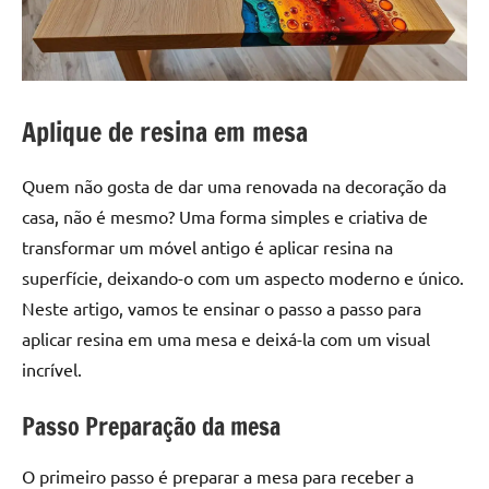
a
a
criatividade
passo
da
resina.
Explore
Aplique de resina em mesa
nossas
dicas
Quem não gosta de dar uma renovada na decoração da
e
inspirações
casa, não é mesmo? Uma forma simples e criativa de
sobre
transformar um móvel antigo é aplicar resina na
mesa
superfície, deixando-o com um aspecto moderno e único.
de
Neste artigo, vamos te ensinar o passo a passo para
madeira
aplicar resina em uma mesa e deixá-la com um visual
de
incrível.
resina,
incluindo
Passo Preparação da mesa
designs
de
O primeiro passo é preparar a mesa para receber a
mesas