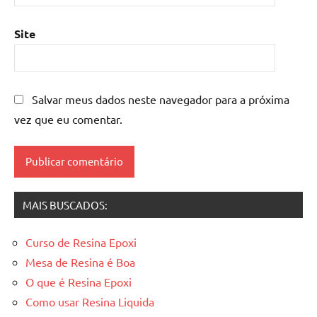
de
resina
Site
epoxi
,
mesa
resinada
,
Salvar meus dados neste navegador para a próxima
Mesas
de
vez que eu comentar.
madeira
resinadas
,
mesas
resinadas
MAIS BUSCADOS:
Curso de Resina Epoxi
Mesa de Resina é Boa
O que é Resina Epoxi
Como usar Resina Liquida