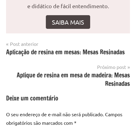
e didático de fácil entendimento.
SAIBA MAIS
Navegação
Post anterior
Marcado
Mesa
Aplicação de resina em mesas: Mesas Resinadas
de
com
resinada
mesa
Post
Próximo post
com
Aplique de resina em mesa de madeira: Mesas
resina
,
Mesa
Resinadas
com
resina
Deixe um comentário
epoxi
,
mesa
O seu endereço de e-mail não será publicado.
Campos
de
obrigatórios são marcados com
*
madeira
,
Mesa