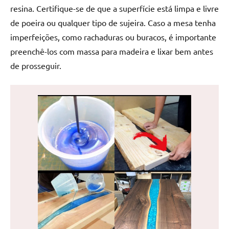
de
resina. Certifique-se de que a superfície está limpa e livre
jantar
de poeira ou qualquer tipo de sujeira. Caso a mesa tenha
de
imperfeições, como rachaduras ou buracos, é importante
resina
preenchê-los com massa para madeira e lixar bem antes
e
de prosseguir.
as
inovadoras
mesas
cascata
resinadas.
Quer
esteja
à
procura
de
uma
mesa
redonda
para