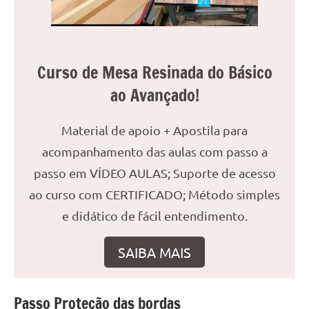
reuniões
ou
uma
mesa
Curso de Mesa Resinada do Básico
de
ao Avançado!
jantar
para
Material de apoio + Apostila para
8
lugares,
acompanhamento das aulas com passo a
aqui
passo em VÍDEO AULAS; Suporte de acesso
você
ao curso com CERTIFICADO; Método simples
encontrará
tudo
e didático de fácil entendimento.
o
que
SAIBA MAIS
precisa
para
transformar
Passo Proteção das bordas