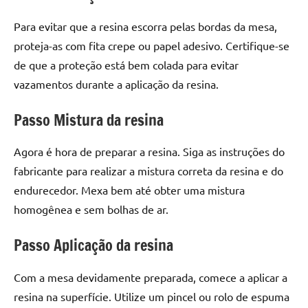
seu
ambiente
Para evitar que a resina escorra pelas bordas da mesa,
com
proteja-as com fita crepe ou papel adesivo. Certifique-se
peças
de que a proteção está bem colada para evitar
únicas.
vazamentos durante a aplicação da resina.
Nosso
conteúdo
Passo Mistura da resina
é
focado
Agora é hora de preparar a resina. Siga as instruções do
em
apresentar
fabricante para realizar a mistura correta da resina e do
as
endurecedor. Mexa bem até obter uma mistura
melhores
homogênea e sem bolhas de ar.
práticas
e
Passo Aplicação da resina
tendências
para
Com a mesa devidamente preparada, comece a aplicar a
criar
resina na superfície. Utilize um pincel ou rolo de espuma
mesa