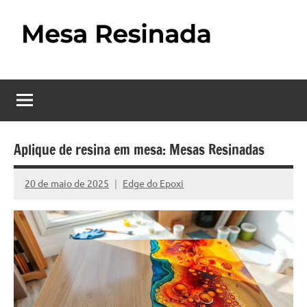
Pular
para
o
Mesa
Descubra
conteúdo
o
Resinada
fascinante
mundo
–
das
Como
mesas
Aplique de resina em mesa: Mesas Resinadas
resinadas,
Fazer
onde
20 de maio de 2025
Edge do Epoxi
Nenhum
uma
a
Comentário
elegância
Mesa
da
madeira
Resinada
se
Passo
encontra
com