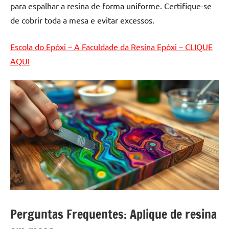
para espalhar a resina de forma uniforme. Certifique-se
de
resinada
de cobrir toda a mesa e evitar excessos.
de
alta
Escola do Epóxi – A Faculdade da Resina Epóxi – CLIQUE
qualidade,
AQUI
como
as
populares
River
Tables
e
mesas
de
tampinhas
resinadas.
Perguntas Frequentes: Aplique de resina