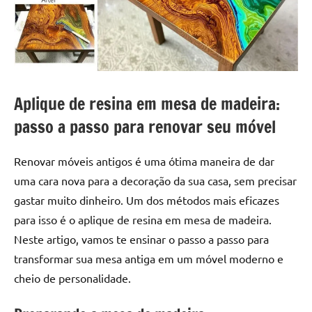
a
a
criatividade
passo
da
resina.
Explore
nossas
Aplique de resina em mesa de madeira:
dicas
e
passo a passo para renovar seu móvel
inspirações
sobre
Renovar móveis antigos é uma ótima maneira de dar
mesa
uma cara nova para a decoração da sua casa, sem precisar
de
gastar muito dinheiro. Um dos métodos mais eficazes
madeira
para isso é o aplique de resina em mesa de madeira.
de
resina,
Neste artigo, vamos te ensinar o passo a passo para
incluindo
transformar sua mesa antiga em um móvel moderno e
designs
cheio de personalidade.
de
mesas