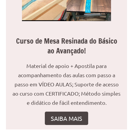
reuniões
ou
uma
mesa
de
Curso de Mesa Resinada do Básico
jantar
ao Avançado!
para
8
lugares,
Material de apoio + Apostila para
aqui
acompanhamento das aulas com passo a
você
passo em VÍDEO AULAS; Suporte de acesso
encontrará
tudo
ao curso com CERTIFICADO; Método simples
o
e didático de fácil entendimento.
que
precisa
SAIBA MAIS
para
transformar