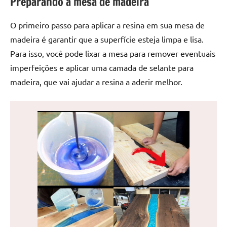
Preparando a mesa de madeira
de
jantar
O primeiro passo para aplicar a resina em sua mesa de
de
madeira é garantir que a superfície esteja limpa e lisa.
resina
Para isso, você pode lixar a mesa para remover eventuais
e
as
imperfeições e aplicar uma camada de selante para
inovadoras
madeira, que vai ajudar a resina a aderir melhor.
mesas
cascata
resinadas.
Quer
esteja
à
procura
de
uma
mesa
redonda
para