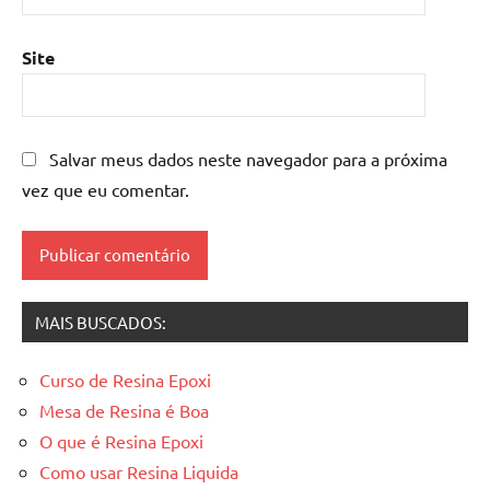
mesa
de
resina
Site
epoxi
,
mesa
resinada
,
Salvar meus dados neste navegador para a próxima
Mesas
de
vez que eu comentar.
madeira
resinadas
,
mesas
resinadas
MAIS BUSCADOS:
Curso de Resina Epoxi
Mesa de Resina é Boa
O que é Resina Epoxi
Como usar Resina Liquida