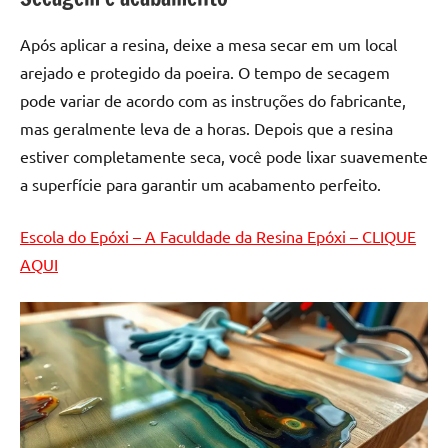
de
resinada
Após aplicar a resina, deixe a mesa secar em um local
de
arejado e protegido da poeira. O tempo de secagem
alta
pode variar de acordo com as instruções do fabricante,
qualidade,
mas geralmente leva de a horas. Depois que a resina
como
estiver completamente seca, você pode lixar suavemente
as
populares
a superfície para garantir um acabamento perfeito.
River
Tables
Escola do Epóxi – A Faculdade da Resina Epóxi – CLIQUE
e
AQUI
mesas
de
tampinhas
resinadas.