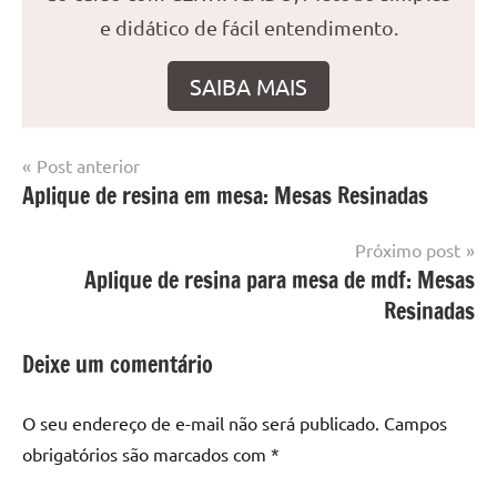
e didático de fácil entendimento.
SAIBA MAIS
Navegação
Post anterior
Marcado
Mesa
Aplique de resina em mesa: Mesas Resinadas
de
com
resinada
mesa
Post
Próximo post
com
Aplique de resina para mesa de mdf: Mesas
resina
,
Mesa
Resinadas
com
resina
Deixe um comentário
epoxi
,
mesa
O seu endereço de e-mail não será publicado.
Campos
de
obrigatórios são marcados com
*
madeira
,
Mesa