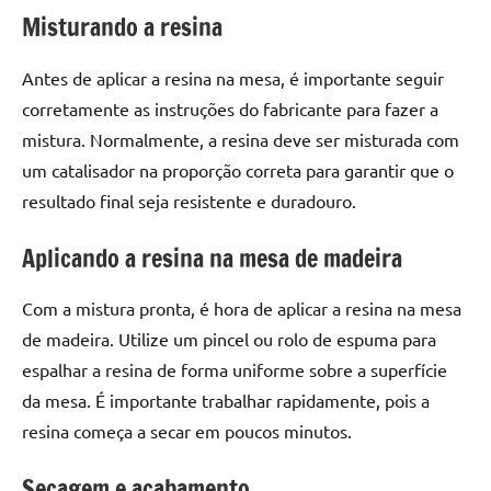
seu
Misturando a resina
ambiente
com
Antes de aplicar a resina na mesa, é importante seguir
peças
corretamente as instruções do fabricante para fazer a
únicas.
Nosso
mistura. Normalmente, a resina deve ser misturada com
conteúdo
um catalisador na proporção correta para garantir que o
é
resultado final seja resistente e duradouro.
focado
em
Aplicando a resina na mesa de madeira
apresentar
as
Com a mistura pronta, é hora de aplicar a resina na mesa
melhores
de madeira. Utilize um pincel ou rolo de espuma para
práticas
espalhar a resina de forma uniforme sobre a superfície
e
tendências
da mesa. É importante trabalhar rapidamente, pois a
para
resina começa a secar em poucos minutos.
criar
mesa
Secagem e acabamento