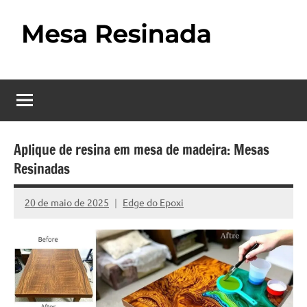
Pular
para
o
Mesa
Descubra
conteúdo
o
Resinada
fascinante
mundo
–
das
Como
mesas
Aplique de resina em mesa de madeira: Mesas
resinadas,
Resinadas
Fazer
onde
uma
a
20 de maio de 2025
Edge do Epoxi
Nenhum
elegância
Mesa
Comentário
da
madeira
Resinada
se
Passo
encontra
com