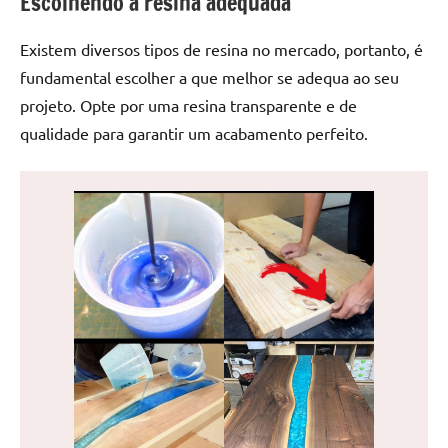
Escolhendo a resina adequada
de
jantar
Existem diversos tipos de resina no mercado, portanto, é
de
fundamental escolher a que melhor se adequa ao seu
resina
projeto. Opte por uma resina transparente e de
e
as
qualidade para garantir um acabamento perfeito.
inovadoras
mesas
cascata
resinadas.
Quer
esteja
à
procura
de
uma
mesa
redonda
para