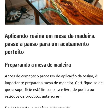
a
a
criatividade
passo
da
resina.
Explore
nossas
Aplicando resina em mesa de madeira:
dicas
e
passo a passo para um acabamento
inspirações
perfeito
sobre
mesa
Preparando a mesa de madeira
de
madeira
Antes de começar o processo de aplicação da resina, é
de
resina,
importante preparar a mesa de madeira. Certifique-se de
incluindo
que a superfície está limpa, seca e livre de poeira ou
designs
resíduos de produtos anteriores.
de
mesas