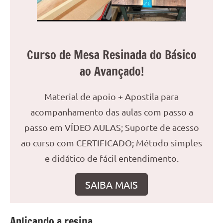
reuniões
ou
uma
mesa
Curso de Mesa Resinada do Básico
de
ao Avançado!
jantar
para
8
Material de apoio + Apostila para
lugares,
acompanhamento das aulas com passo a
aqui
passo em VÍDEO AULAS; Suporte de acesso
você
encontrará
ao curso com CERTIFICADO; Método simples
tudo
e didático de fácil entendimento.
o
que
SAIBA MAIS
precisa
para
transformar
Aplicando a resina