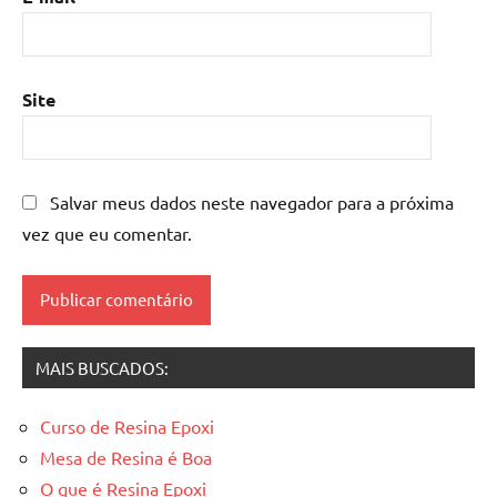
mesa
de
resina
epoxi
,
Site
mesa
resinada
,
Mesas
de
Salvar meus dados neste navegador para a próxima
madeira
vez que eu comentar.
resinadas
,
mesas
resinadas
MAIS BUSCADOS:
Curso de Resina Epoxi
Mesa de Resina é Boa
O que é Resina Epoxi