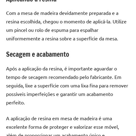
seu
ambiente
Com a mesa de madeira devidamente preparada e a
com
resina escolhida, chegou o momento de aplicá-la. Utilize
peças
um pincel ou rolo de espuma para espalhar
únicas.
Nosso
uniformemente a resina sobre a superfície da mesa.
conteúdo
é
Secagem e acabamento
focado
em
Após a aplicação da resina, é importante aguardar o
apresentar
tempo de secagem recomendado pelo fabricante. Em
as
seguida, lixe a superfície com uma lixa fina para remover
melhores
possíveis imperfeições e garantir um acabamento
práticas
perfeito.
e
tendências
para
A aplicação de resina em mesa de madeira é uma
criar
excelente forma de proteger e valorizar esse móvel,
mesa
além de proporcionar um acabamento único e