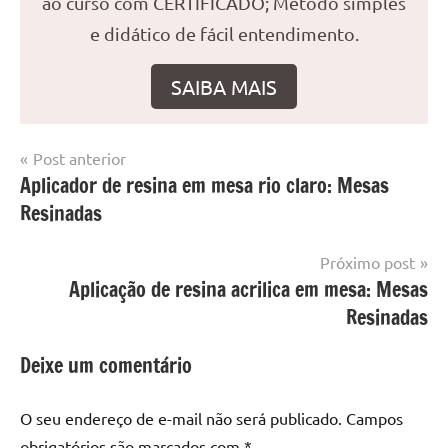
ao curso com CERTIFICADO; Método simples
e didático de fácil entendimento.
SAIBA MAIS
Navegação
Post anterior
Marcado
Mesa
Aplicador de resina em mesa rio claro: Mesas
de
com
resinada
Resinadas
mesa
Post
com
resina
,
Próximo post
Mesa
Aplicação de resina acrilica em mesa: Mesas
com
Resinadas
resina
epoxi
,
Deixe um comentário
mesa
de
O seu endereço de e-mail não será publicado.
Campos
madeira
,
obrigatórios são marcados com
*