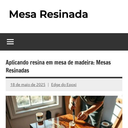
Pular
para
o
Mesa
Descubra
conteúdo
o
Resinada
fascinante
mundo
–
das
Como
mesas
Aplicando resina em mesa de madeira: Mesas
resinadas,
Resinadas
Fazer
onde
uma
a
18 de maio de 2025
Edge do Epoxi
Nenhum
elegância
Mesa
Comentário
da
madeira
Resinada
se
Passo
encontra
com