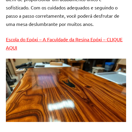
de
sofisticado. Com os cuidados adequados e seguindo o
resinada
passo a passo corretamente, você poderá desfrutar de
de
uma mesa deslumbrante por muitos anos.
alta
qualidade,
como
Escola do Epóxi – A Faculdade da Resina Epóxi – CLIQUE
as
AQUI
populares
River
Tables
e
mesas
de
tampinhas
resinadas.