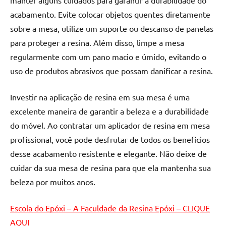
de
acabamento. Evite colocar objetos quentes diretamente
resinada
sobre a mesa, utilize um suporte ou descanso de panelas
de
para proteger a resina. Além disso, limpe a mesa
alta
qualidade,
regularmente com um pano macio e úmido, evitando o
como
uso de produtos abrasivos que possam danificar a resina.
as
populares
Investir na aplicação de resina em sua mesa é uma
River
excelente maneira de garantir a beleza e a durabilidade
Tables
do móvel. Ao contratar um aplicador de resina em mesa
e
profissional, você pode desfrutar de todos os benefícios
mesas
de
desse acabamento resistente e elegante. Não deixe de
tampinhas
cuidar da sua mesa de resina para que ela mantenha sua
resinadas.
beleza por muitos anos.
Escola do Epóxi – A Faculdade da Resina Epóxi – CLIQUE
AQUI