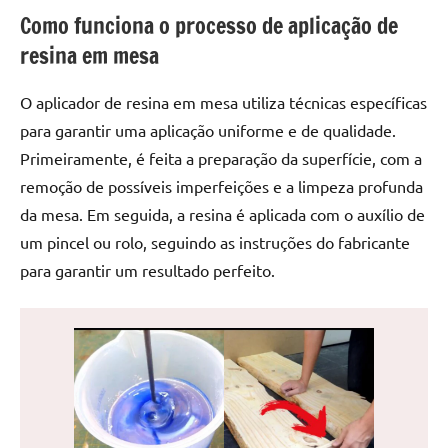
de
Como funciona o processo de aplicação de
jantar
resina em mesa
de
resina
O aplicador de resina em mesa utiliza técnicas específicas
e
para garantir uma aplicação uniforme e de qualidade.
as
inovadoras
Primeiramente, é feita a preparação da superfície, com a
mesas
remoção de possíveis imperfeições e a limpeza profunda
cascata
da mesa. Em seguida, a resina é aplicada com o auxílio de
resinadas.
um pincel ou rolo, seguindo as instruções do fabricante
Quer
para garantir um resultado perfeito.
esteja
à
procura
de
uma
mesa
redonda
para