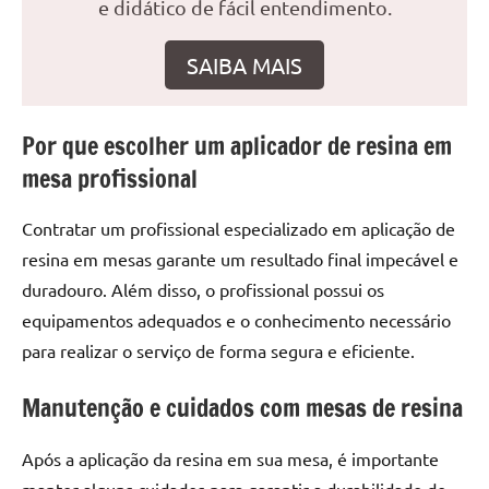
seu
e didático de fácil entendimento.
ambiente
com
SAIBA MAIS
peças
únicas.
Nosso
Por que escolher um aplicador de resina em
conteúdo
mesa profissional
é
focado
Contratar um profissional especializado em aplicação de
em
resina em mesas garante um resultado final impecável e
apresentar
duradouro. Além disso, o profissional possui os
as
melhores
equipamentos adequados e o conhecimento necessário
práticas
para realizar o serviço de forma segura e eficiente.
e
tendências
Manutenção e cuidados com mesas de resina
para
criar
Após a aplicação da resina em sua mesa, é importante
mesa
manter alguns cuidados para garantir a durabilidade do