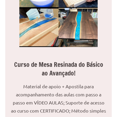
reuniões
ou
uma
mesa
de
jantar
para
8
lugares,
aqui
Curso de Mesa Resinada do Básico
você
ao Avançado!
encontrará
tudo
Material de apoio + Apostila para
o
que
acompanhamento das aulas com passo a
precisa
passo em VÍDEO AULAS; Suporte de acesso
para
ao curso com CERTIFICADO; Método simples
transformar