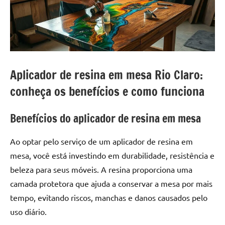
a
a
criatividade
passo
da
resina.
Explore
nossas
Aplicador de resina em mesa Rio Claro:
dicas
e
conheça os benefícios e como funciona
inspirações
sobre
Benefícios do aplicador de resina em mesa
mesa
de
Ao optar pelo serviço de um aplicador de resina em
madeira
mesa, você está investindo em durabilidade, resistência e
de
beleza para seus móveis. A resina proporciona uma
resina,
incluindo
camada protetora que ajuda a conservar a mesa por mais
designs
tempo, evitando riscos, manchas e danos causados pelo
de
uso diário.
mesas