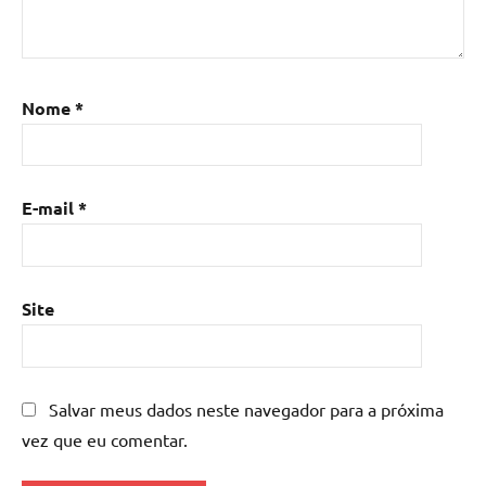
epoxi
,
Mesa
de
resina
,
Nome
*
Mesa
de
resina
com
E-mail
*
madeira
,
mesa
de
resina
Site
epoxi
,
mesa
resinada
,
Salvar meus dados neste navegador para a próxima
Mesas
de
vez que eu comentar.
madeira