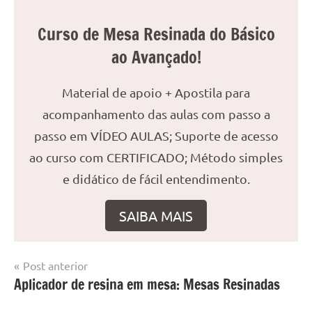
Curso de Mesa Resinada do Básico
ao Avançado!
Material de apoio + Apostila para
acompanhamento das aulas com passo a
passo em VÍDEO AULAS; Suporte de acesso
ao curso com CERTIFICADO; Método simples
e didático de fácil entendimento.
SAIBA MAIS
Navegação
Post anterior
Marcado
Mesa
Aplicador de resina em mesa: Mesas Resinadas
de
com
resinada
mesa
Post