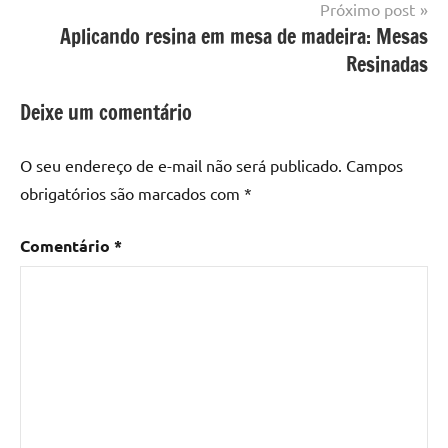
Próximo post
com
Aplicando resina em mesa de madeira: Mesas
resina
,
Mesa
Resinadas
com
resina
Deixe um comentário
epoxi
,
mesa
O seu endereço de e-mail não será publicado.
Campos
de
obrigatórios são marcados com
*
madeira
,
Mesa
Comentário
*
de
madeira
com
resina
,
Mesa
de
madeira
com
resina