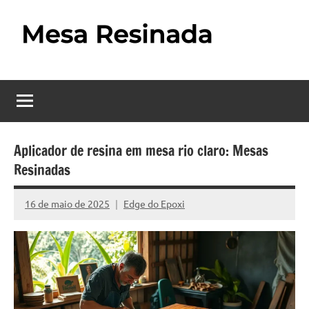
Pular
para
o
Mesa
Descubra
conteúdo
o
Resinada
fascinante
mundo
–
das
Como
mesas
Aplicador de resina em mesa rio claro: Mesas
resinadas,
Resinadas
Fazer
onde
uma
a
16 de maio de 2025
Edge do Epoxi
Nenhum
elegância
Mesa
Comentário
da
madeira
Resinada
se
Passo
encontra
com