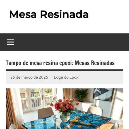
Pular
para
o
Mesa
Descubra
conteúdo
o
Resinada
fascinante
mundo
–
das
Como
mesas
Tampo de mesa resina epoxi: Mesas Resinadas
resinadas,
Fazer
onde
25 de março de 2025
Edge do Epoxi
Nenhum
uma
a
Comentário
elegância
Mesa
da
madeira
Resinada
se
Passo
encontra
com