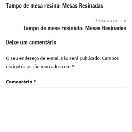
Mesa
Tampo de mesa resina: Mesas Resinadas
de
com
resinada
mesa
Post
Próximo post
com
Tampo de mesa resinado: Mesas Resinadas
resina
,
Mesa
Deixe um comentário
com
resina
epoxi
,
O seu endereço de e-mail não será publicado.
Campos
mesa
obrigatórios são marcados com
*
de
madeira
,
Comentário
*
Mesa
de
madeira
com
resina
,
Mesa
de