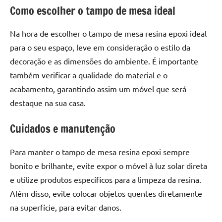
seu
Como escolher o tampo de mesa ideal
ambiente
com
Na hora de escolher o tampo de mesa resina epoxi ideal
peças
para o seu espaço, leve em consideração o estilo da
únicas.
decoração e as dimensões do ambiente. É importante
Nosso
conteúdo
também verificar a qualidade do material e o
é
acabamento, garantindo assim um móvel que será
focado
destaque na sua casa.
em
apresentar
Cuidados e manutenção
as
melhores
Para manter o tampo de mesa resina epoxi sempre
práticas
bonito e brilhante, evite expor o móvel à luz solar direta
e
e utilize produtos específicos para a limpeza da resina.
tendências
para
Além disso, evite colocar objetos quentes diretamente
criar
na superfície, para evitar danos.
mesa