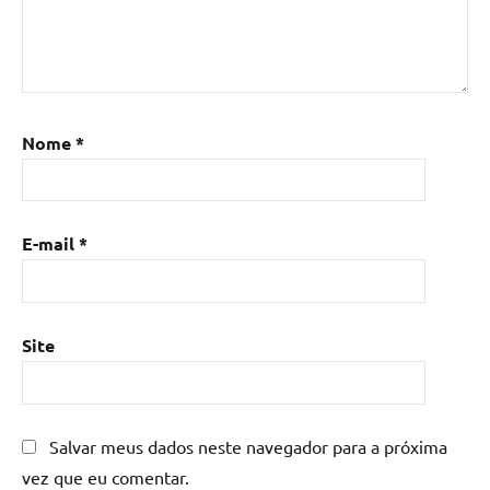
madeira
com
resina
epoxi
,
Mesa
de
Nome
*
resina
,
Mesa
de
E-mail
*
resina
com
madeira
,
mesa
Site
de
resina
epoxi
,
mesa
Salvar meus dados neste navegador para a próxima
resinada
,
vez que eu comentar.
Mesas