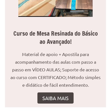
reuniões
ou
uma
mesa
de
Curso de Mesa Resinada do Básico
jantar
ao Avançado!
para
8
lugares,
Material de apoio + Apostila para
aqui
acompanhamento das aulas com passo a
você
passo em VÍDEO AULAS; Suporte de acesso
encontrará
tudo
ao curso com CERTIFICADO; Método simples
o
e didático de fácil entendimento.
que
precisa
SAIBA MAIS
para
transformar