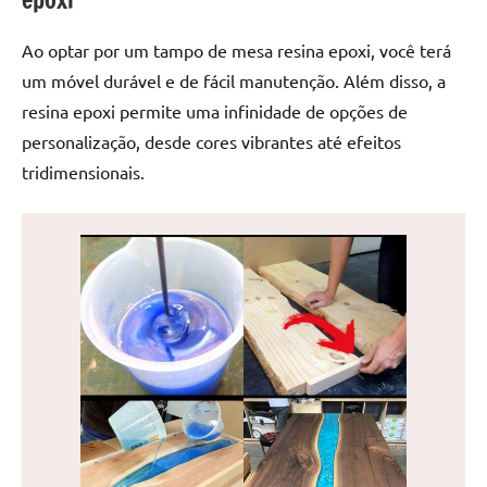
de
jantar
Ao optar por um tampo de mesa resina epoxi, você terá
de
um móvel durável e de fácil manutenção. Além disso, a
resina
resina epoxi permite uma infinidade de opções de
e
personalização, desde cores vibrantes até efeitos
as
inovadoras
tridimensionais.
mesas
cascata
resinadas.
Quer
esteja
à
procura
de
uma
mesa
redonda
para