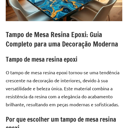
a
a
criatividade
passo
da
resina.
Explore
Tampo de Mesa Resina Epoxi: Guia
nossas
Completo para uma Decoração Moderna
dicas
e
inspirações
Tampo de mesa resina epoxi
sobre
mesa
O tampo de mesa resina epoxi tornou-se uma tendência
de
crescente na decoração de interiores, devido à sua
madeira
versatilidade e beleza única. Este material combina a
de
resistência da resina com a elegância do acabamento
resina,
incluindo
brilhante, resultando em peças modernas e sofisticadas.
designs
Por que escolher um tampo de mesa resina
de
mesas
epoxi