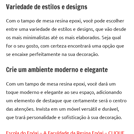
de
Variedade de estilos e designs
resinada
de
Com o tampo de mesa resina epoxi, você pode escolher
alta
entre uma variedade de estilos e designs, que vão desde
qualidade,
os mais minimalistas até os mais elaborados. Seja qual
como
for o seu gosto, com certeza encontrará uma opção que
as
se encaixe perfeitamente na sua decoração.
populares
River
Crie um ambiente moderno e elegante
Tables
e
mesas
Com um tampo de mesa resina epoxi, você dará um
de
toque moderno e elegante ao seu espaço, adicionando
tampinhas
um elemento de destaque que certamente será o centro
resinadas.
das atenções. Invista em um móvel versátil e durável,
que trará personalidade e sofisticação à sua decoração.
Escola do Epóxi – A Faculdade da Resina Epóxi – CLIQUE