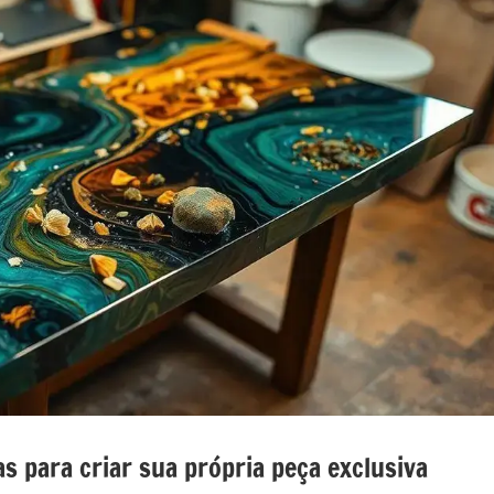
nada
e
o
o
as para criar sua própria peça exclusiva