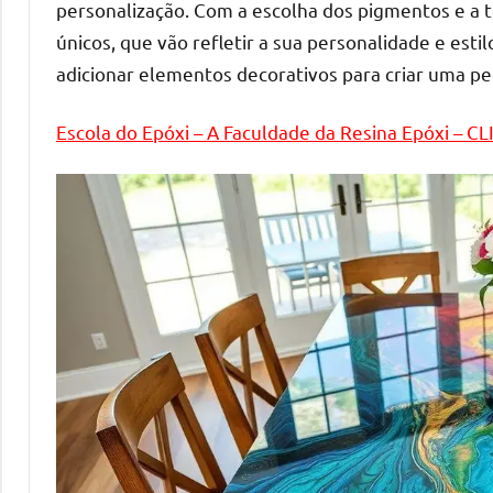
melhores
personalização. Com a escolha dos pigmentos e a té
práticas
únicos, que vão refletir a sua personalidade e estil
e
adicionar elementos decorativos para criar uma p
tendências
para
Escola do Epóxi – A Faculdade da Resina Epóxi – C
criar
mesa
de
resinada
de
alta
qualidade,
como
as
populares
River
Tables
e