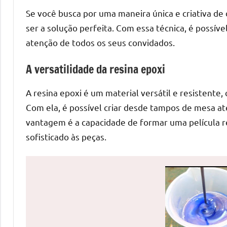
de
Se você busca por uma maneira única e criativa de
mesas
ser a solução perfeita. Com essa técnica, é possíve
de
atenção de todos os seus convidados.
jantar
de
A versatilidade da resina epoxi
resina
e
A resina epoxi é um material versátil e resistente,
as
Com ela, é possível criar desde tampos de mesa at
inovadoras
vantagem é a capacidade de formar uma película r
mesas
sofisticado às peças.
cascata
resinadas.
Quer
esteja
à
procura
de