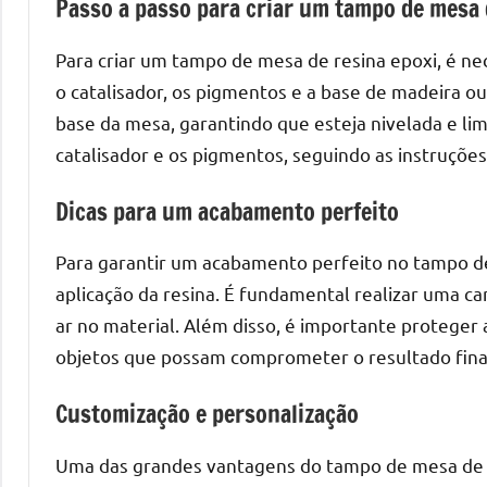
Passo a passo para criar um tampo de mesa 
o
que
Para criar um tampo de mesa de resina epoxi, é nec
precisa
o catalisador, os pigmentos e a base de madeira ou
para
transforma
base da mesa, garantindo que esteja nivelada e lim
seu
catalisador e os pigmentos, seguindo as instruções
ambiente
com
Dicas para um acabamento perfeito
peças
Para garantir um acabamento perfeito no tampo de
únicas.
Nosso
aplicação da resina. É fundamental realizar uma c
conteúdo
ar no material. Além disso, é importante proteger 
é
objetos que possam comprometer o resultado fina
focado
em
Customização e personalização
apresentar
as
Uma das grandes vantagens do tampo de mesa de re