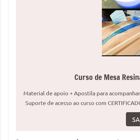
uma
mesa
redonda
para
reuniões
ou
uma
mesa
de
Curso de Mesa Resin
jantar
para
Material de apoio + Apostila para acompanh
8
lugares,
Suporte de acesso ao curso com CERTIFICADO
aqui
você
SA
encontrará
tudo