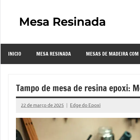
Pular
para
o
Mes
Descubra
conteúdo
o
Resi
fascinante
mundo
INICIO
MESA RESINADA
MESAS DE MADEIRA COM
das
–
mesas
resinadas,
Com
onde
Tampo de mesa de resina epoxi: 
a
Faze
elegância
22 de março de 2025
Edge do Epoxi
da
Nenhum
uma
madeira
Comentário
se
Mes
encontra
com