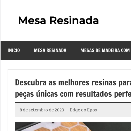
Pular
para
o
Mes
Descubra
conteúdo
o
Resi
fascinante
mundo
INICIO
MESA RESINADA
MESAS DE MADEIRA COM
das
–
mesas
resinadas,
Com
onde
Descubra as melhores resinas para
a
Faze
peças únicas com resultados perfe
elegância
da
uma
madeira
8 de setembro de 2023
Edge do Epoxi
Nenhum
se
Comentário
Mes
encontra
com