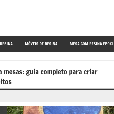
a
nada
 RESINA
MÓVEIS DE RESINA
MESA COM RESINA EPOXI
o
 mesas: guia completo para criar
r
itos
a