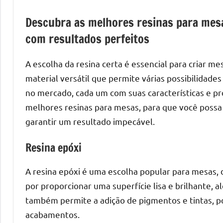
de
Descubra as melhores resinas para mesa
mesas
de
com resultados perfeitos
jantar
de
A escolha da resina certa é essencial para criar me
resina
material versátil que permite várias possibilidade
e
no mercado, cada um com suas características e p
as
melhores resinas para mesas, para que você possa
inovadoras
garantir um resultado impecável.
mesas
cascata
Resina epóxi
resinadas.
Quer
A resina epóxi é uma escolha popular para mesas, d
esteja
por proporcionar uma superfície lisa e brilhante, a
à
também permite a adição de pigmentos e tintas, pos
procura
acabamentos.
de