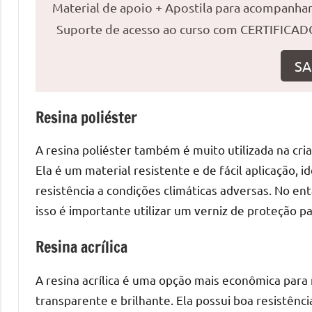
o
Material de apoio + Apostila para acompanh
que
Suporte de acesso ao curso com CERTIFICADO
precisa
para
SA
transforma
seu
ambiente
Resina poliéster
com
A resina poliéster também é muito utilizada na cri
peças
únicas.
Ela é um material resistente e de fácil aplicação, 
Nosso
resistência a condições climáticas adversas. No en
conteúdo
isso é importante utilizar um verniz de proteção p
é
focado
Resina acrílica
em
apresentar
A resina acrílica é uma opção mais econômica par
as
transparente e brilhante. Ela possui boa resistência