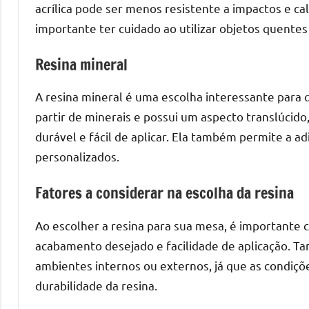
melhores
acrílica pode ser menos resistente a impactos e c
práticas
importante ter cuidado ao utilizar objetos quente
e
tendências
Resina mineral
para
criar
A resina mineral é uma escolha interessante para q
mesa
partir de minerais e possui um aspecto translúcido,
de
durável e fácil de aplicar. Ela também permite a ad
resinada
personalizados.
de
alta
Fatores a considerar na escolha da resina
qualidade,
como
Ao escolher a resina para sua mesa, é importante c
as
acabamento desejado e facilidade de aplicação. Ta
populares
ambientes internos ou externos, já que as condiçõe
River
durabilidade da resina.
Tables
e