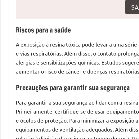
o
SA
que
precisa
para
Riscos para a saúde
transforma
seu
A exposição à resina tóxica pode levar a uma série 
ambiente
e vias respiratórias. Além disso, o contato prolon
com
alergias e sensibilizações químicas. Estudos suge
peças
aumentar o risco de câncer e doenças respiratória
únicas.
Nosso
Precauções para garantir sua segurança
conteúdo
é
Para garantir a sua segurança ao lidar com a resin
focado
Primeiramente, certifique-se de usar equipamento
em
e óculos de proteção. Para minimizar a exposição 
apresentar
equipamentos de ventilação adequados. Além disso
as
relação à diluição da resina e ao tempo de cura. 