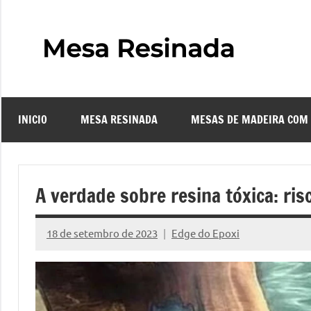
Pular
para
o
Mes
Descubra
conteúdo
o
Resi
fascinante
mundo
INICIO
MESA RESINADA
MESAS DE MADEIRA COM
das
–
mesas
resinadas,
Com
onde
A verdade sobre resina tóxica: ri
a
Faze
elegância
18 de setembro de 2023
Edge do Epoxi
da
Nenhum
uma
madeira
Comentário
se
Mes
encontra
com