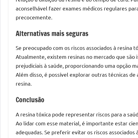
melhores
aconselhável fazer exames médicos regulares para
práticas
e
precocemente.
tendências
Alternativas mais seguras
para
criar
Se preocupado com os riscos associados à resina tó
mesa
de
Atualmente, existem resinas no mercado que são 
resinada
prejudiciais à saúde, proporcionando uma opção m
de
Além disso, é possível explorar outras técnicas d
alta
resina.
qualidade,
como
Conclusão
as
populares
A resina tóxica pode representar riscos para a s
River
Ao lidar com esse material, é importante estar cie
Tables
adequadas. Se preferir evitar os riscos associados 
e