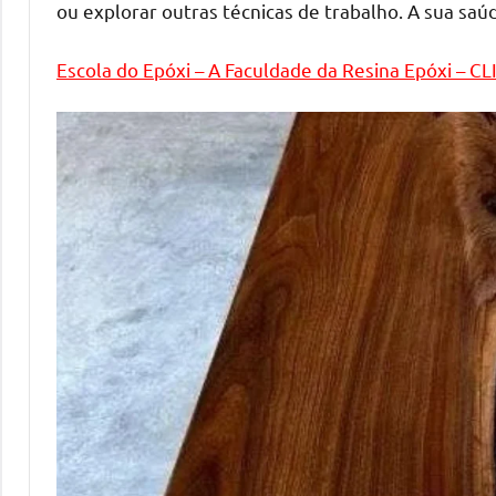
ou explorar outras técnicas de trabalho. A sua sa
mesas
de
Escola do Epóxi – A Faculdade da Resina Epóxi – C
tampinhas
resinadas.