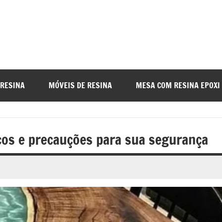
a
nada
 RESINA
MÓVEIS DE RESINA
MESA COM RESINA EPOXI
o
scos e precauções para sua segurança
r
a