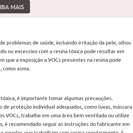
IBA MAIS
r
de problemas de saúde, incluindo irritação da pele, olhos
gado ou excessivo com a resina tóxica pode resultar em
rem que a exposição a VOCs presentes na resina pode
s, como asma.
a tóxica, é importante tomar algumas precauções.
s de proteção individual adequados, como luvas, máscara
aos VOCs, trabalhe em uma área bem ventilada ou utilize
, é recomendado seguir as instruções do fabricante em
Para aqueles que trabalham com resina regularmente, é