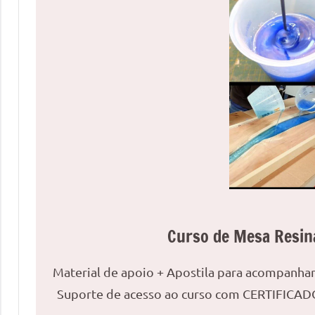
uma
mesa
redonda
para
reuniões
ou
uma
mesa
de
jantar
para
8
lugares,
Curso de Mesa Resin
aqui
você
Material de apoio + Apostila para acompanh
encontrará
Suporte de acesso ao curso com CERTIFICADO
tudo