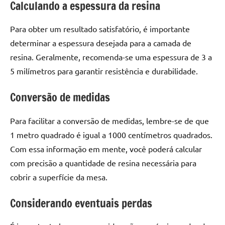
seu
Calculando a espessura da resina
ambiente
com
Para obter um resultado satisfatório, é importante
peças
determinar a espessura desejada para a camada de
únicas.
resina. Geralmente, recomenda-se uma espessura de 3 a
Nosso
5 milímetros para garantir resistência e durabilidade.
conteúdo
é
Conversão de medidas
focado
em
Para facilitar a conversão de medidas, lembre-se de que
apresentar
1 metro quadrado é igual a 1000 centímetros quadrados.
as
melhores
Com essa informação em mente, você poderá calcular
práticas
com precisão a quantidade de resina necessária para
e
cobrir a superfície da mesa.
tendências
para
Considerando eventuais perdas
criar
mesa