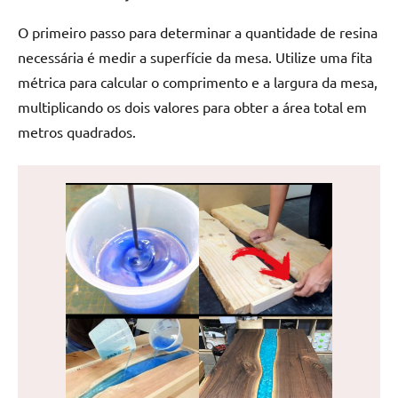
de
O primeiro passo para determinar a quantidade de resina
jantar
de
necessária é medir a superfície da mesa. Utilize uma fita
resina
métrica para calcular o comprimento e a largura da mesa,
e
multiplicando os dois valores para obter a área total em
as
metros quadrados.
inovadoras
mesas
cascata
resinadas.
Quer
esteja
à
procura
de
uma
mesa
redonda
para