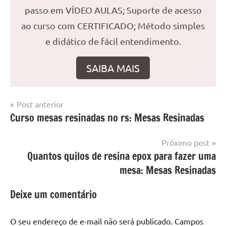
passo em VÍDEO AULAS; Suporte de acesso
ao curso com CERTIFICADO; Método simples
e didático de fácil entendimento.
SAIBA MAIS
Navegação
Post anterior
Marcado
Mesa
Curso mesas resinadas no rs: Mesas Resinadas
de
com
resinada
mesa
Post
Próximo post
com
Quantos quilos de resina epox para fazer uma
resina
,
Mesa
mesa: Mesas Resinadas
com
resina
Deixe um comentário
epoxi
,
mesa
O seu endereço de e-mail não será publicado.
Campos