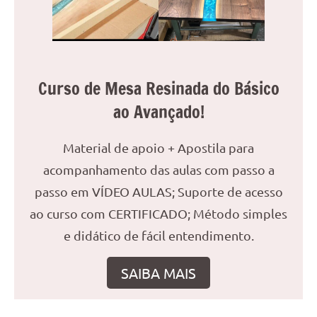
reuniões
ou
uma
mesa
de
Curso de Mesa Resinada do Básico
jantar
ao Avançado!
para
8
Material de apoio + Apostila para
lugares,
aqui
acompanhamento das aulas com passo a
você
passo em VÍDEO AULAS; Suporte de acesso
encontrará
ao curso com CERTIFICADO; Método simples
tudo
e didático de fácil entendimento.
o
que
precisa
SAIBA MAIS
para
transformar