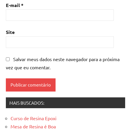
com
E-mail
*
madeira
,
mesa
de
resina
Site
epoxi
,
mesa
resinada
,
Salvar meus dados neste navegador para a próxima
Mesas
de
vez que eu comentar.
madeira
resinadas
,
mesas
resinadas
MAIS BUSCADOS:
Curso de Resina Epoxi
Mesa de Resina é Boa