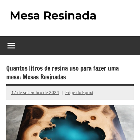
Pular
para
o
Mesa
Descubra
conteúdo
o
Resinada
fascinante
mundo
–
das
Como
mesas
Quantos litros de resina uso para fazer uma
resinadas,
mesa: Mesas Resinadas
Fazer
onde
uma
a
17 de setembro de 2024
Edge do Epoxi
Nenhum
elegância
Mesa
Comentário
da
madeira
Resinada
se
Passo
encontra
com