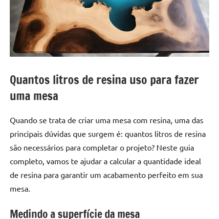
a
a
criatividade
passo
da
resina.
Explore
nossas
dicas
Quantos litros de resina uso para fazer
e
uma mesa
inspirações
sobre
mesa
Quando se trata de criar uma mesa com resina, uma das
de
principais dúvidas que surgem é: quantos litros de resina
madeira
são necessários para completar o projeto? Neste guia
de
completo, vamos te ajudar a calcular a quantidade ideal
resina,
de resina para garantir um acabamento perfeito em sua
incluindo
mesa.
designs
de
Medindo a superfície da mesa
mesas