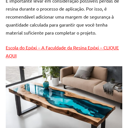
É importante levar em consideração possíveis perdas de
de
resina durante o processo de aplicação. Por isso, é
resinada
recomendável adicionar uma margem de segurança à
de
alta
quantidade calculada para garantir que você tenha
qualidade,
material suficiente para completar o projeto.
como
as
Escola do Epóxi – A Faculdade da Resina Epóxi – CLIQUE
populares
AQUI
River
Tables
e
mesas
de
tampinhas
resinadas.