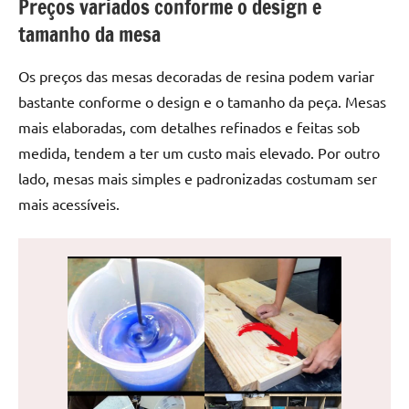
Preços variados conforme o design e
de
tamanho da mesa
jantar
de
Os preços das mesas decoradas de resina podem variar
resina
e
bastante conforme o design e o tamanho da peça. Mesas
as
mais elaboradas, com detalhes refinados e feitas sob
inovadoras
medida, tendem a ter um custo mais elevado. Por outro
mesas
lado, mesas mais simples e padronizadas costumam ser
cascata
mais acessíveis.
resinadas.
Quer
esteja
à
procura
de
uma
mesa
redonda
para