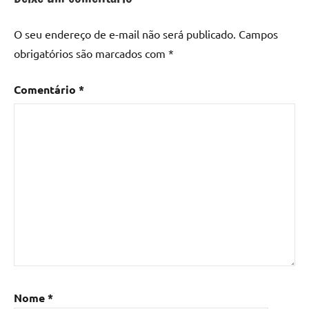
resina
epoxi
,
O seu endereço de e-mail não será publicado.
Campos
mesa
obrigatórios são marcados com
*
de
madeira
,
Comentário
*
Mesa
de
madeira
com
resina
,
Mesa
de
madeira
com
resina
epoxi
,
Mesa
de
Nome
*