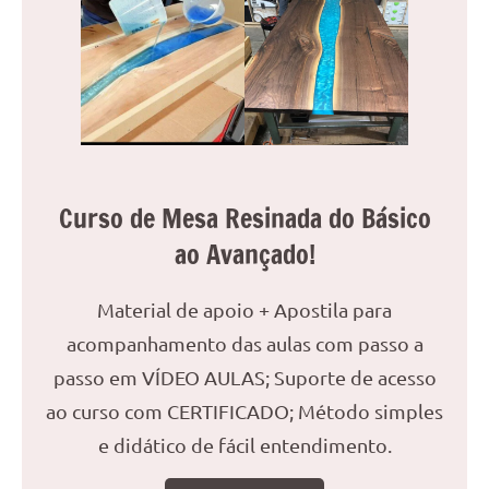
reuniões
ou
uma
mesa
de
jantar
para
8
Curso de Mesa Resinada do Básico
lugares,
ao Avançado!
aqui
você
Material de apoio + Apostila para
encontrará
tudo
acompanhamento das aulas com passo a
o
passo em VÍDEO AULAS; Suporte de acesso
que
ao curso com CERTIFICADO; Método simples
precisa
para
e didático de fácil entendimento.
transformar