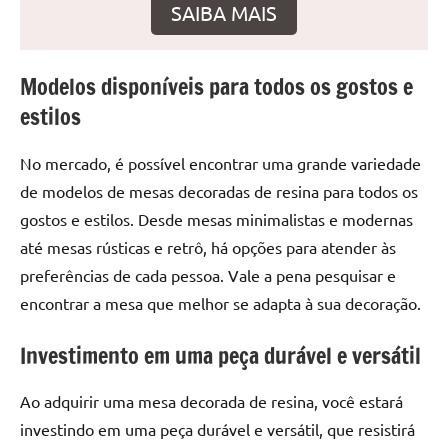
seu
SAIBA MAIS
ambiente
com
peças
Modelos disponíveis para todos os gostos e
únicas.
estilos
Nosso
conteúdo
No mercado, é possível encontrar uma grande variedade
é
de modelos de mesas decoradas de resina para todos os
focado
gostos e estilos. Desde mesas minimalistas e modernas
em
apresentar
até mesas rústicas e retrô, há opções para atender às
as
preferências de cada pessoa. Vale a pena pesquisar e
melhores
encontrar a mesa que melhor se adapta à sua decoração.
práticas
e
Investimento em uma peça durável e versátil
tendências
para
Ao adquirir uma mesa decorada de resina, você estará
criar
investindo em uma peça durável e versátil, que resistirá
mesa