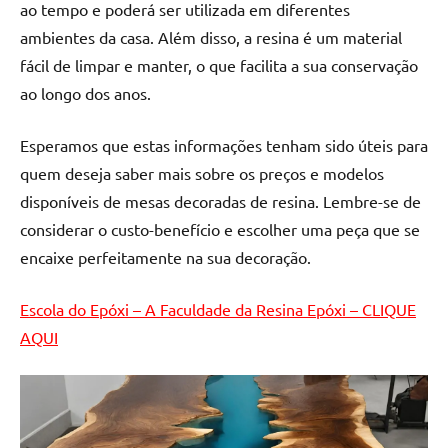
ao tempo e poderá ser utilizada em diferentes
de
resinada
ambientes da casa. Além disso, a resina é um material
de
fácil de limpar e manter, o que facilita a sua conservação
alta
ao longo dos anos.
qualidade,
como
Esperamos que estas informações tenham sido úteis para
as
quem deseja saber mais sobre os preços e modelos
populares
disponíveis de mesas decoradas de resina. Lembre-se de
River
Tables
considerar o custo-benefício e escolher uma peça que se
e
encaixe perfeitamente na sua decoração.
mesas
de
Escola do Epóxi – A Faculdade da Resina Epóxi – CLIQUE
tampinhas
AQUI
resinadas.