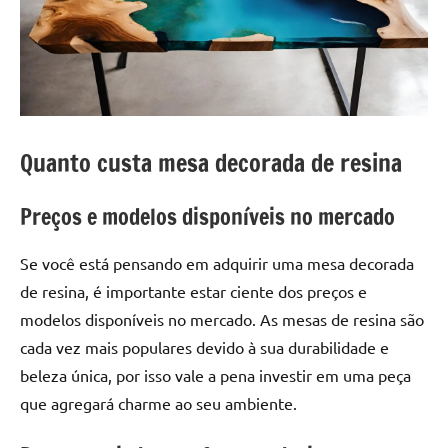
a
a
criatividade
passo
da
resina.
Explore
nossas
dicas
Quanto custa mesa decorada de resina
e
inspirações
Preços e modelos disponíveis no mercado
sobre
mesa
Se você está pensando em adquirir uma mesa decorada
de
de resina, é importante estar ciente dos preços e
madeira
de
modelos disponíveis no mercado. As mesas de resina são
resina,
cada vez mais populares devido à sua durabilidade e
incluindo
beleza única, por isso vale a pena investir em uma peça
designs
que agregará charme ao seu ambiente.
de
mesas