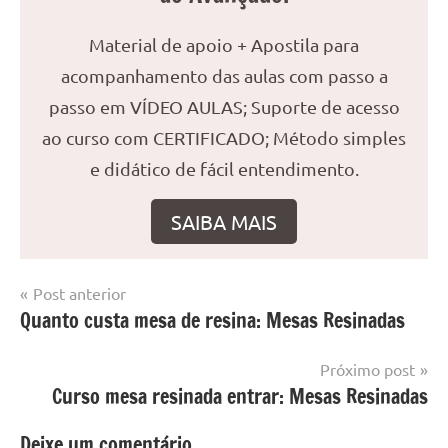
Material de apoio + Apostila para
acompanhamento das aulas com passo a
passo em VÍDEO AULAS; Suporte de acesso
ao curso com CERTIFICADO; Método simples
e didático de fácil entendimento.
SAIBA MAIS
Navegação
Post anterior
Marcado
Mesa
Quanto custa mesa de resina: Mesas Resinadas
de
com
resinada
mesa
Post
Próximo post
com
Curso mesa resinada entrar: Mesas Resinadas
resina
,
Mesa
Deixe um comentário
com