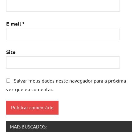
resina
,
Mesa
de
E-mail
*
resina
com
madeira
,
mesa
Site
de
resina
epoxi
,
mesa
Salvar meus dados neste navegador para a próxima
resinada
,
vez que eu comentar.
Mesas
de
madeira
resinadas
,
mesas
MAIS BUSCADOS:
resinadas