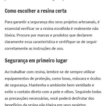
de
resinada
Como escolher a resina certa
de
alta
Para garantir a segurança dos seus projetos artesanais, é
qualidade,
essencial verificar se a resina escolhida é realmente não
como
tóxica. Procure por marcas e produtos que declarem
as
claramente essa característica e certifique-se de seguir
populares
corretamente as instruções de uso.
River
Tables
Segurança em primeiro lugar
e
mesas
de
Ao trabalhar com resina, lembre-se de sempre utilizar
tampinhas
equipamentos de proteção, como luvas, máscara e óculos
resinadas.
de segurança. Mantenha o ambiente bem ventilado e
evite o contato direto com a pele e olhos. Seguindo todas
as precauções necessárias, você poderá desfrutar dos
benefícios da resina não tóxica em seus projetos