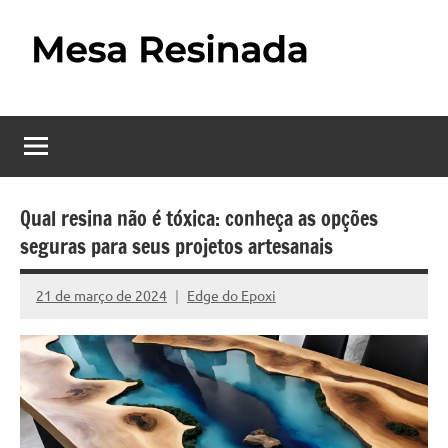
Pular
para
o
Mesa
Descubra
conteúdo
o
Resinada
fascinante
mundo
–
das
Como
mesas
Qual resina não é tóxica: conheça as opções
resinadas,
seguras para seus projetos artesanais
Fazer
onde
uma
a
21 de março de 2024
Edge do Epoxi
Nenhum
elegância
Mesa
Comentário
da
madeira
Resinada
se
Passo
encontra
com