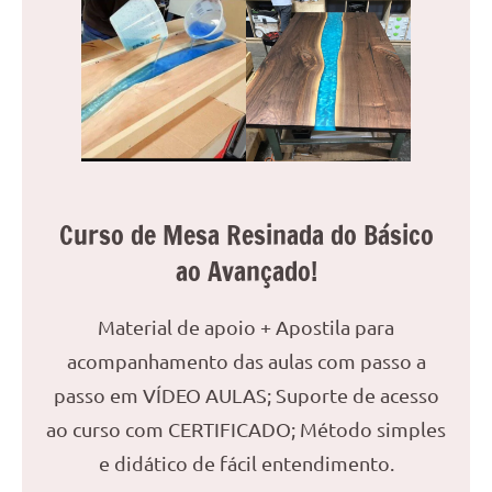
reuniões
ou
uma
mesa
de
jantar
para
8
Curso de Mesa Resinada do Básico
lugares,
aqui
ao Avançado!
você
encontrará
Material de apoio + Apostila para
tudo
acompanhamento das aulas com passo a
o
que
passo em VÍDEO AULAS; Suporte de acesso
precisa
ao curso com CERTIFICADO; Método simples
para
e didático de fácil entendimento.
transformar