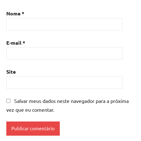
resina
,
Mesa
Nome
*
de
resina
com
madeira
,
E-mail
*
mesa
de
resina
epoxi
,
Site
mesa
resinada
,
Mesas
de
Salvar meus dados neste navegador para a próxima
madeira
vez que eu comentar.
resinadas
,
mesas
resinadas