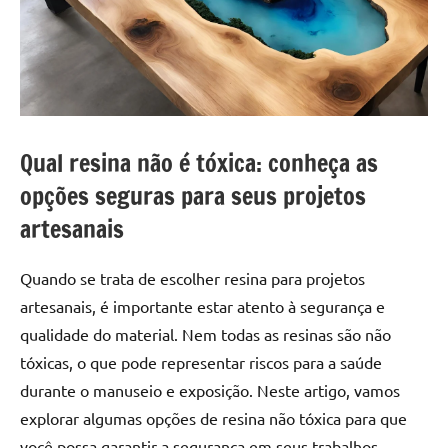
a
a
criatividade
passo
da
resina.
Explore
nossas
dicas
Qual resina não é tóxica: conheça as
e
opções seguras para seus projetos
inspirações
sobre
artesanais
mesa
de
Quando se trata de escolher resina para projetos
madeira
artesanais, é importante estar atento à segurança e
de
qualidade do material. Nem todas as resinas são não
resina,
tóxicas, o que pode representar riscos para a saúde
incluindo
designs
durante o manuseio e exposição. Neste artigo, vamos
de
explorar algumas opções de resina não tóxica para que
mesas
você possa garantir a segurança em seus trabalhos