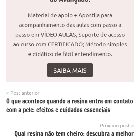
Material de apoio + Apostila para
acompanhamento das aulas com passo a
passo em VÍDEO AULAS; Suporte de acesso
ao curso com CERTIFICADO; Método simples
e didático de fácil entendimento.
SAIBA MAIS
Navegação
Post anterior
Marcado
Mesa
O que acontece quando a resina entra em contato
de
com
resinada
com a pele: efeitos e cuidados essenciais
mesa
Post
com
resina
,
Próximo post
Mesa
Qual resina não tem cheiro: descubra a melhor
com