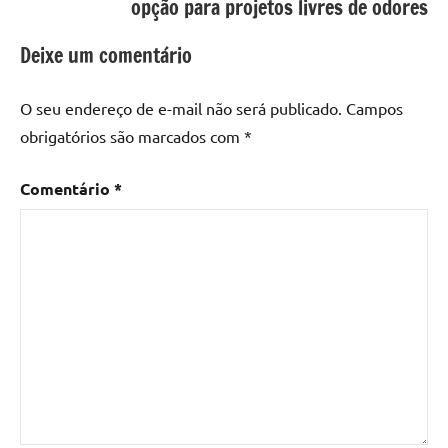
opção para projetos livres de odores
resina
epoxi
,
Deixe um comentário
mesa
de
O seu endereço de e-mail não será publicado.
Campos
madeira
,
obrigatórios são marcados com
*
Mesa
de
Comentário
*
madeira
com
resina
,
Mesa
de
madeira
com
resina
epoxi
,
Mesa
de