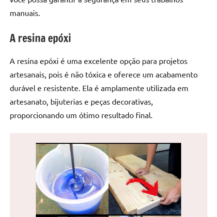
de
manuais.
jantar
de
A resina epóxi
resina
e
A resina epóxi é uma excelente opção para projetos
as
artesanais, pois é não tóxica e oferece um acabamento
inovadoras
mesas
durável e resistente. Ela é amplamente utilizada em
cascata
artesanato, bijuterias e peças decorativas,
resinadas.
proporcionando um ótimo resultado final.
Quer
esteja
à
procura
de
uma
mesa
redonda
para