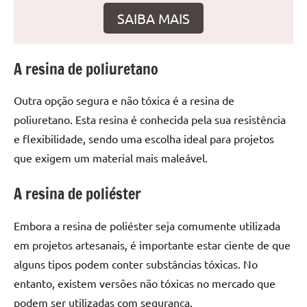
seu
SAIBA MAIS
ambiente
com
peças
A resina de poliuretano
únicas.
Nosso
Outra opção segura e não tóxica é a resina de
conteúdo
é
poliuretano. Esta resina é conhecida pela sua resistência
focado
e flexibilidade, sendo uma escolha ideal para projetos
em
que exigem um material mais maleável.
apresentar
as
A resina de poliéster
melhores
práticas
Embora a resina de poliéster seja comumente utilizada
e
em projetos artesanais, é importante estar ciente de que
tendências
alguns tipos podem conter substâncias tóxicas. No
para
criar
entanto, existem versões não tóxicas no mercado que
mesa
podem ser utilizadas com segurança.