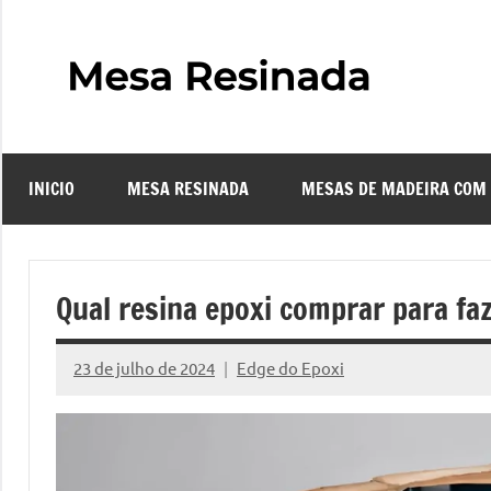
Pular
para
o
Mes
Descubra
conteúdo
o
Resi
fascinante
mundo
INICIO
MESA RESINADA
MESAS DE MADEIRA COM
das
–
mesas
resinadas,
Com
onde
Qual resina epoxi comprar para fa
a
Faze
elegância
23 de julho de 2024
Edge do Epoxi
da
Nenhum
uma
madeira
Comentário
se
Mes
encontra
com