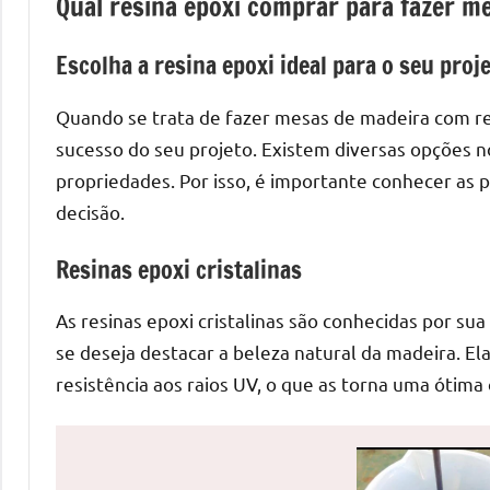
Qual resina epoxi comprar para fazer m
de
mesas
Escolha a resina epoxi ideal para o seu proj
de
jantar
Quando se trata de fazer mesas de madeira com resi
de
sucesso do seu projeto. Existem diversas opções n
resina
propriedades. Por isso, é importante conhecer as p
e
decisão.
as
inovadoras
Resinas epoxi cristalinas
mesas
cascata
As resinas epoxi cristalinas são conhecidas por sua
resinadas.
se deseja destacar a beleza natural da madeira. E
Quer
resistência aos raios UV, o que as torna uma ótima
esteja
à
procura
de