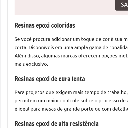
o
SA
que
precisa
Resinas epoxi coloridas
para
transforma
Se você procura adicionar um toque de cor à sua me
seu
ambiente
certa. Disponíveis em uma ampla gama de tonalidad
com
Além disso, algumas marcas oferecem opções metá
peças
mais exclusivo.
únicas.
Nosso
Resinas epoxi de cura lenta
conteúdo
é
Para projetos que exigem mais tempo de trabalho, 
focado
permitem um maior controle sobre o processo de 
em
é ideal para mesas de grande porte ou com detalhe
apresentar
as
Resinas epoxi de alta resistência