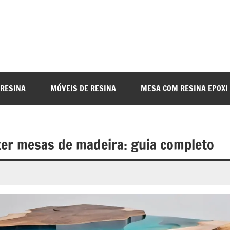
a
nada
 RESINA
MÓVEIS DE RESINA
MESA COM RESINA EPOXI
o
zer mesas de madeira: guia completo
r
a