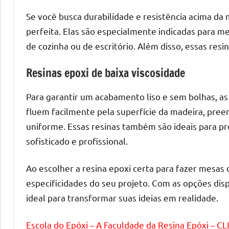
melhores
práticas
Se você busca durabilidade e resistência acima da m
e
perfeita. Elas são especialmente indicadas para 
tendências
de cozinha ou de escritório. Além disso, essas res
para
criar
Resinas epoxi de baixa viscosidade
mesa
de
Para garantir um acabamento liso e sem bolhas, as 
resinada
fluem facilmente pela superfície da madeira, pre
de
uniforme. Essas resinas também são ideais para 
alta
sofisticado e profissional.
qualidade,
como
Ao escolher a resina epoxi certa para fazer mesas
as
especificidades do seu projeto. Com as opções dis
populares
ideal para transformar suas ideias em realidade.
River
Tables
Escola do Epóxi – A Faculdade da Resina Epóxi – C
e