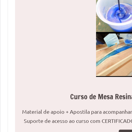
uma
mesa
redonda
para
reuniões
ou
uma
mesa
de
jantar
para
8
Curso de Mesa Resin
lugares,
aqui
você
Material de apoio + Apostila para acompanh
encontrará
Suporte de acesso ao curso com CERTIFICADO
tudo